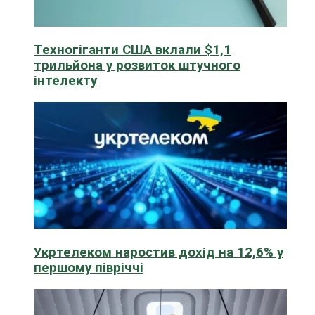
Техногіганти США вклали $1,1
трильйона у розвиток штучного
інтелекту
Укртелеком наростив дохід на 12,6% у
першому півріччі