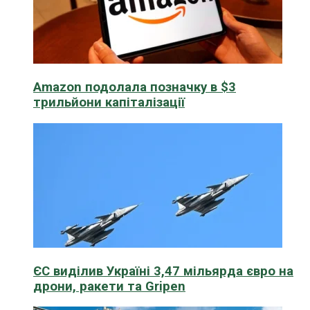
Amazon подолала позначку в $3
трильйони капіталізації
ЄС виділив Україні 3,47 мільярда євро на
дрони, ракети та Gripen