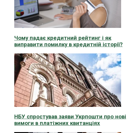
Чому падає кредитний рейтинг і як
виправити помилку в кредитній історії?
НБУ спростував заяви Укрпошти про нові
вимоги в платіжних квитанціях