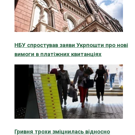
НБУ спростував заяви Укрпошти про нові
вимоги в платіжних квитанціях
Гривня трохи зміцнилась відносно