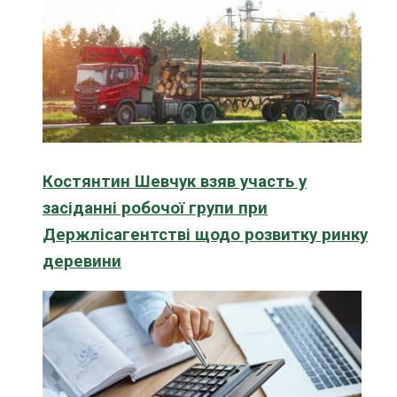
Костянтин Шевчук взяв участь у
засіданні робочої групи при
Держлісагентстві щодо розвитку ринку
деревини