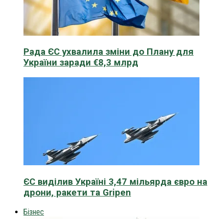
Рада ЄС ухвалила зміни до Плану для
України заради €8,3 млрд
ЄС виділив Україні 3,47 мільярда євро на
дрони, ракети та Gripen
Бізнес