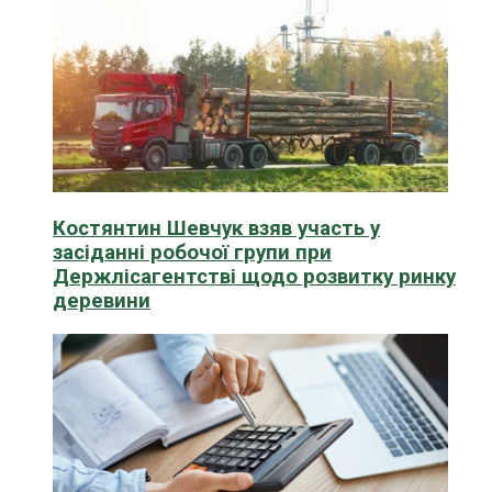
Костянтин Шевчук взяв участь у
засіданні робочої групи при
Держлісагентстві щодо розвитку ринку
деревини