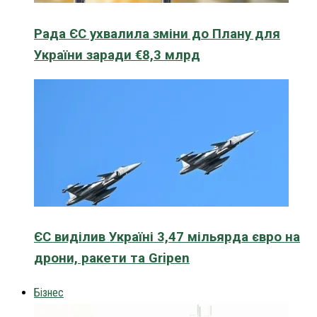
Рада ЄС ухвалила зміни до Плану для
України заради €8,3 млрд
ЄС виділив Україні 3,47 мільярда євро на
дрони, ракети та Gripen
Бізнес