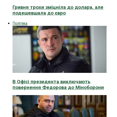
Гривня трохи зміцніла до долара, але
подешевшала до євро
Політика
В Офісі президента виключають
повернення Федорова до Міноборони