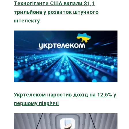
Техногіганти США вклали $1,1
трильйона у розвиток штучного
інтелекту
Укртелеком наростив дохід на 12,6% у
першому півріччі