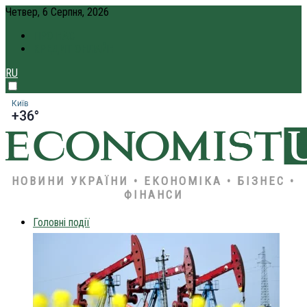
Четвер, 6 Серпня, 2026
ПРО НАС
КРЕДИТ ОНЛАЙН
RU
Київ
+36°
НОВИНИ УКРАЇНИ • ЕКОНОМІКА • БІЗНЕС •
ФІНАНСИ
Головні події