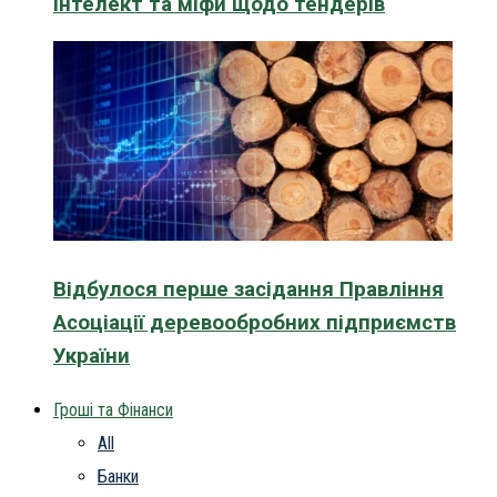
інтелект та міфи щодо тендерів
Відбулося перше засідання Правління
Асоціації деревообробних підприємств
України
Гроші та Фінанси
All
Банки