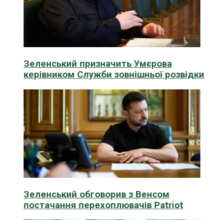
Зеленський призначить Умєрова
керівником Служби зовнішньої розвідки
Зеленський обговорив з Венсом
постачання перехоплювачів Patriot