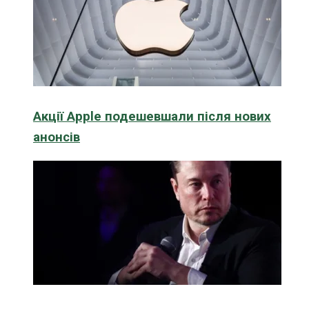
Акції Apple подешевшали після нових
анонсів