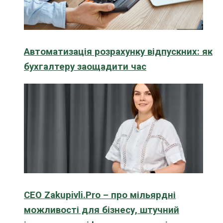
Автоматизація розрахунку відпускних: як
бухгалтеру заощадити час
CEO Zakupivli.Pro – про мільярдні
можливості для бізнесу, штучний