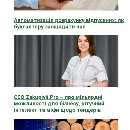
Автоматизація розрахунку відпускних: як
бухгалтеру заощадити час
CEO Zakupivli.Pro – про мільярдні
можливості для бізнесу, штучний
інтелект та міфи щодо тендерів