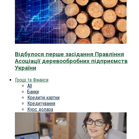
Відбулося перше засідання Правління
Асоціації деревообробних підприємств
України
Гроші та Фінанси
All
Банки
Кредитні картки
Кредитування
Курс долара