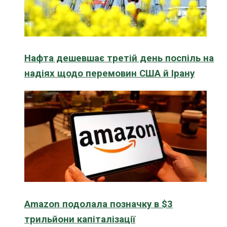
Нафта дешевшає третій день поспіль на
надіях щодо перемовин США й Ірану
Amazon подолала позначку в $3
трильйони капіталізації