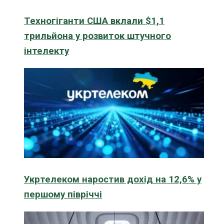
Техногіганти США вклали $1,1
трильйона у розвиток штучного
інтелекту
Укртелеком наростив дохід на 12,6% у
першому півріччі