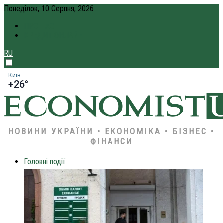
Понеділок, 10 Серпня, 2026
ПРО НАС
КРЕДИТ ОНЛАЙН
RU
Київ
+26°
НОВИНИ УКРАЇНИ • ЕКОНОМІКА • БІЗНЕС •
ФІНАНСИ
Головні події