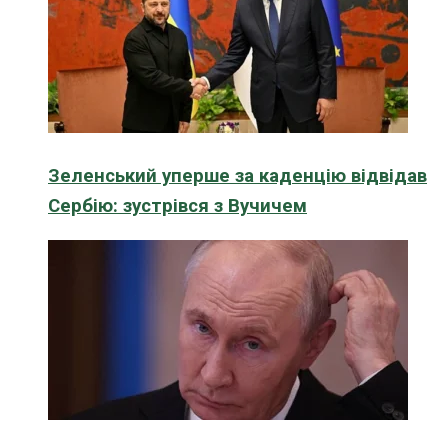
Зеленський уперше за каденцію відвідав
Сербію: зустрівся з Вучичем