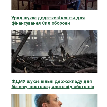
Уряд шукає додаткові кошти для
фінансування Сил оборони
ФДМУ шукає вільні держскладу для
бізнесу, постраждалого від обстрілів