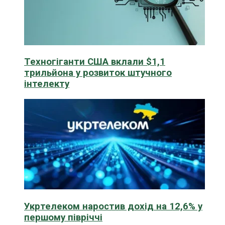
Техногіганти США вклали $1,1
трильйона у розвиток штучного
інтелекту
Укртелеком наростив дохід на 12,6% у
першому півріччі