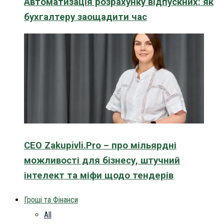
Автоматизація розрахунку відпускних: як
бухгалтеру заощадити час
CEO Zakupivli.Pro – про мільярдні
можливості для бізнесу, штучний
інтелект та міфи щодо тендерів
Гроші та Фінанси
All