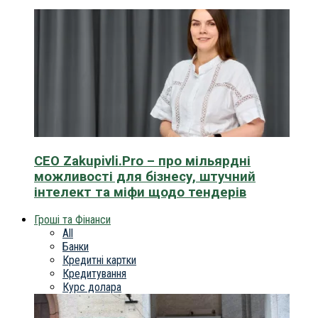
CEO Zakupivli.Pro – про мільярдні
можливості для бізнесу, штучний
інтелект та міфи щодо тендерів
Гроші та Фінанси
All
Банки
Кредитні картки
Кредитування
Курс долара