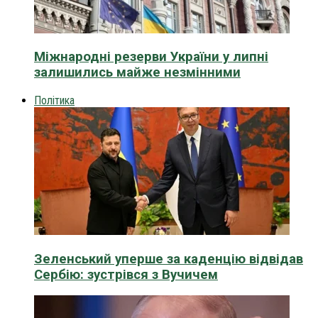
Міжнародні резерви України у липні
залишились майже незмінними
Політика
Зеленський уперше за каденцію відвідав
Сербію: зустрівся з Вучичем