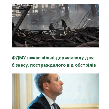
ФДМУ шукає вільні держскладу для
бізнесу, постраждалого від обстрілів