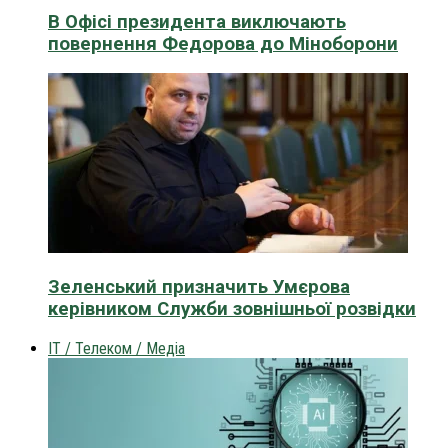
В Офісі президента виключають
повернення Федорова до Міноборони
Зеленський призначить Умєрова
керівником Служби зовнішньої розвідки
IT / Телеком / Медіа