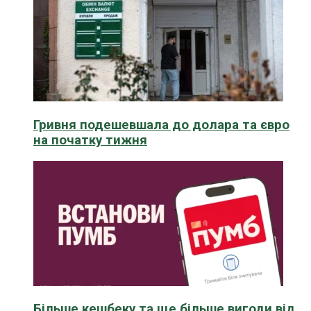
Гривня подешевшала до долара та євро
на початку тижня
Більше кешбеку та ще більше вигоди від