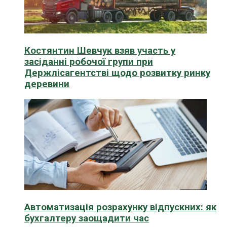
Костянтин Шевчук взяв участь у
засіданні робочої групи при
Держлісагентстві щодо розвитку ринку
деревини
Автоматизація розрахунку відпускних: як
бухгалтеру заощадити час