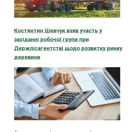
Костянтин Шевчук взяв участь у
засіданні робочої групи при
Держлісагентстві щодо розвитку ринку
деревини