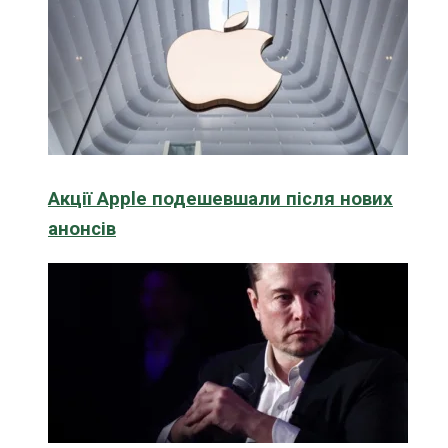
Акції Apple подешевшали після нових
анонсів