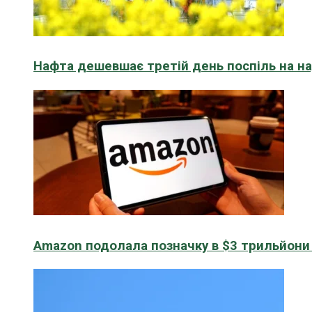
Нафта дешевшає третій день поспіль на н
Amazon подолала позначку в $3 трильйони к