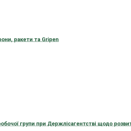
рони, ракети та Gripen
 робочої групи при Держлісагентстві щодо розви