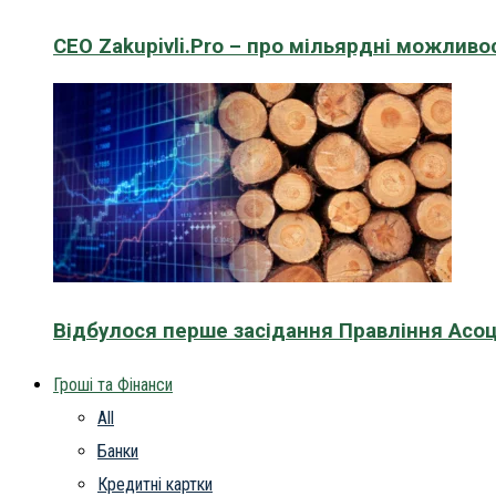
CEO Zakupivli.Pro – про мільярдні можливо
Відбулося перше засідання Правління Асоц
Гроші та Фінанси
All
Банки
Кредитні картки