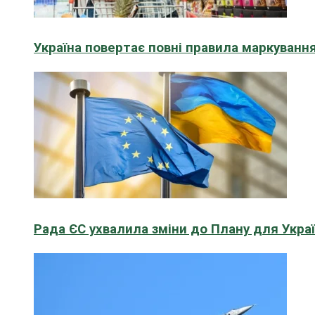
Україна повертає повні правила маркування
Рада ЄС ухвалила зміни до Плану для Укра