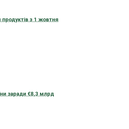
 продуктів з 1 жовтня
їни заради €8,3 млрд