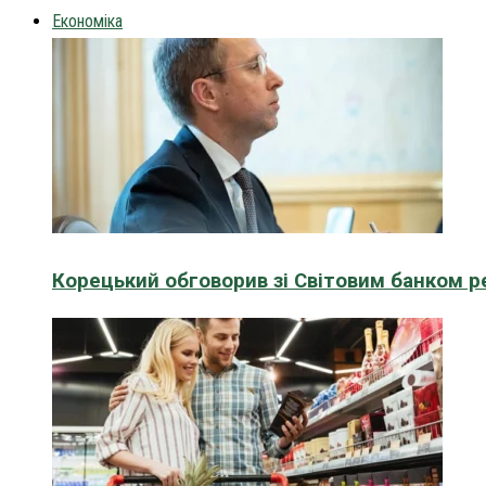
Економіка
Корецький обговорив зі Світовим банком р