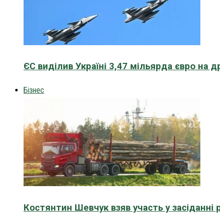
ЄС виділив Україні 3,47 мільярда євро на д
Бізнес
Костянтин Шевчук взяв участь у засіданні