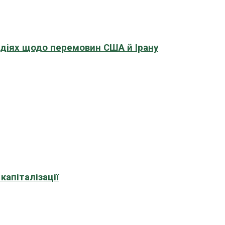
адіях щодо перемовин США й Ірану
апіталізації