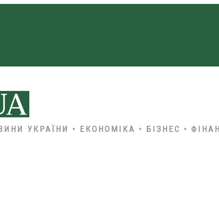
ВИНИ УКРАЇНИ • ЕКОНОМІКА • БІЗНЕС • ФІНА