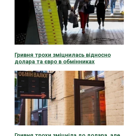
Гривня трохи зміцнилась відносно
долара та євро в обмінниках
Гривня трохи зміцніла до долара, але