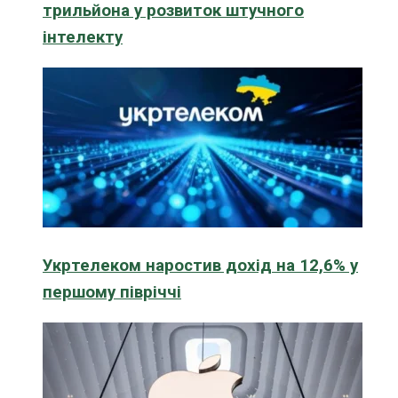
трильйона у розвиток штучного
інтелекту
Укртелеком наростив дохід на 12,6% у
першому півріччі