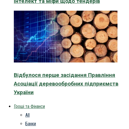
інтелект та міфи щодо тендерів
Відбулося перше засідання Правління
Асоціації деревообробних підприємств
України
Гроші та Фінанси
All
Банки