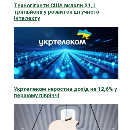
Техногіганти США вклали $1,1
трильйона у розвиток штучного
інтелекту
Укртелеком наростив дохід на 12,6% у
першому півріччі