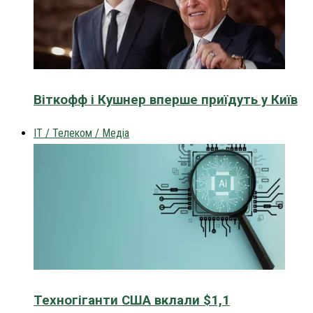
Віткофф і Кушнер вперше приїдуть у Київ
IT / Телеком / Медіа
Техногіганти США вклали $1,1