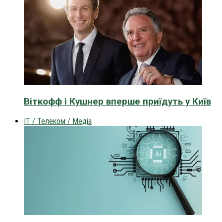
Віткофф і Кушнер вперше приїдуть у Київ
IT / Телеком / Медіа