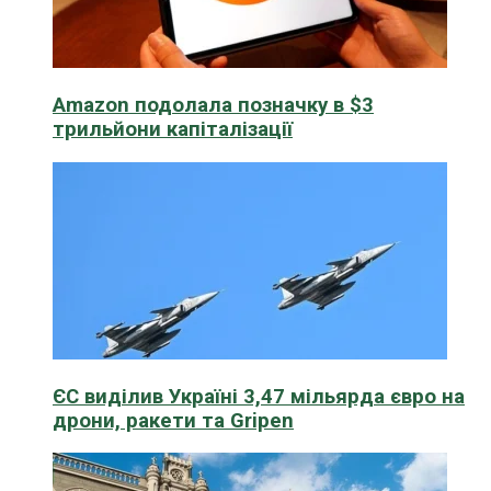
Amazon подолала позначку в $3
трильйони капіталізації
ЄС виділив Україні 3,47 мільярда євро на
дрони, ракети та Gripen