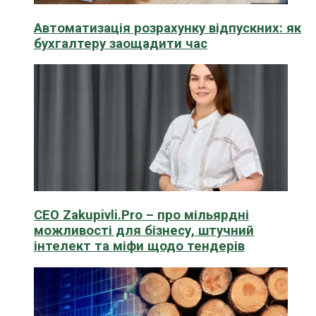
Автоматизація розрахунку відпускних: як
бухгалтеру заощадити час
CEO Zakupivli.Pro – про мільярдні
можливості для бізнесу, штучний
інтелект та міфи щодо тендерів