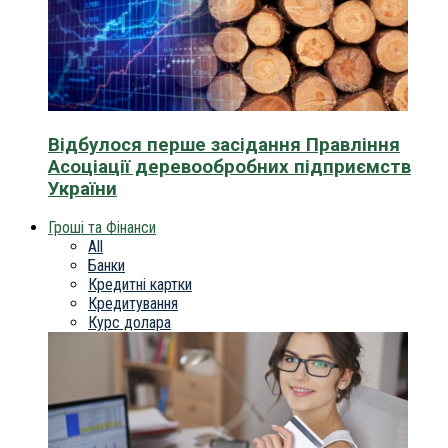
Відбулося перше засідання Правління
Асоціації деревообробних підприємств
України
Гроші та Фінанси
All
Банки
Кредитні картки
Кредитування
Курс долара