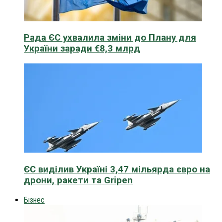
Рада ЄС ухвалила зміни до Плану для
України заради €8,3 млрд
ЄС виділив Україні 3,47 мільярда євро на
дрони, ракети та Gripen
Бізнес