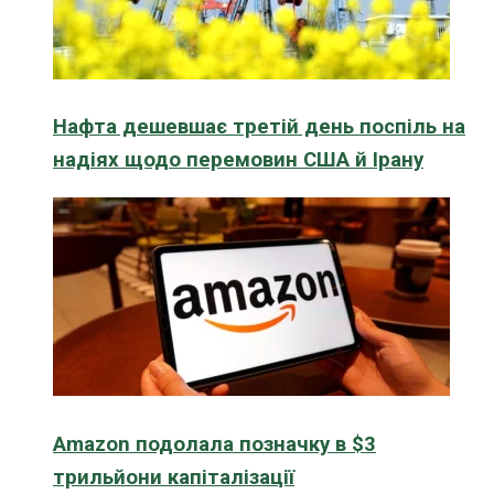
Нафта дешевшає третій день поспіль на
надіях щодо перемовин США й Ірану
Amazon подолала позначку в $3
трильйони капіталізації