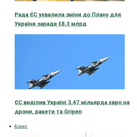
Рада ЄС ухвалила зміни до Плану для
України заради €8,3 млрд
ЄС виділив Україні 3,47 мільярда євро на
дрони, ракети та Gripen
Бізнес