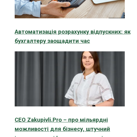
Автоматизація розрахунку відпускних: як
бухгалтеру заощадити час
CEO Zakupivli.Pro – про мільярдні
можливості для бізнесу, штучний