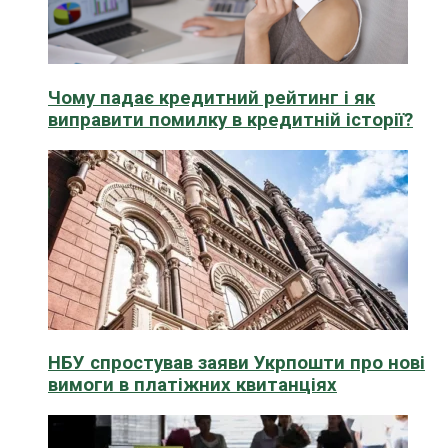
Чому падає кредитний рейтинг і як
виправити помилку в кредитній історії?
НБУ спростував заяви Укрпошти про нові
вимоги в платіжних квитанціях