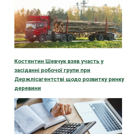
Костянтин Шевчук взяв участь у
засіданні робочої групи при
Держлісагентстві щодо розвитку ринку
деревини