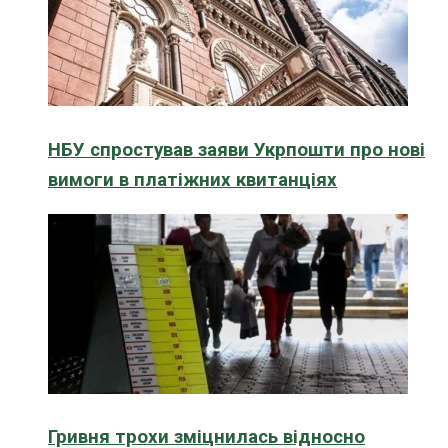
НБУ спростував заяви Укрпошти про нові
вимоги в платіжних квитанціях
Гривня трохи зміцнилась відносно