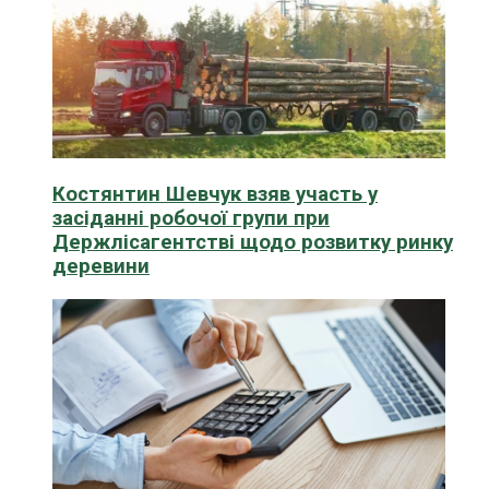
Костянтин Шевчук взяв участь у
засіданні робочої групи при
Держлісагентстві щодо розвитку ринку
деревини