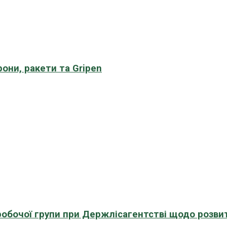
рони, ракети та Gripen
 робочої групи при Держлісагентстві щодо розви