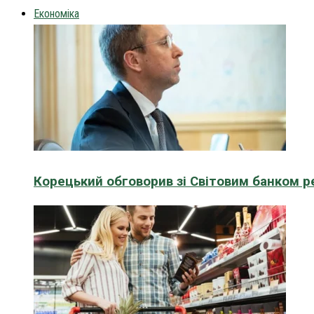
Економіка
Корецький обговорив зі Світовим банком р