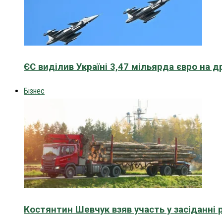
ЄС виділив Україні 3,47 мільярда євро на д
Бізнес
Костянтин Шевчук взяв участь у засіданні