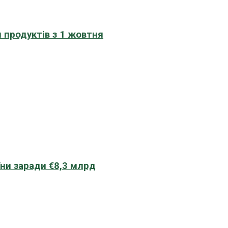
 продуктів з 1 жовтня
їни заради €8,3 млрд