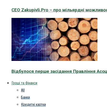
CEO Zakupivli.Pro – про мільярдні можливо
Відбулося перше засідання Правління Асоц
Гроші та Фінанси
All
Банки
Кредитні картки