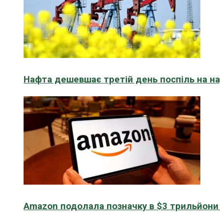
Нафта дешевшає третій день поспіль на н
Amazon подолала позначку в $3 трильйони к