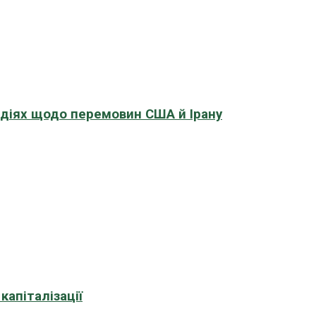
адіях щодо перемовин США й Ірану
апіталізації