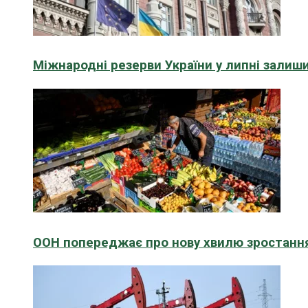
Міжнародні резерви України у липні зали
ООН попереджає про нову хвилю зростання