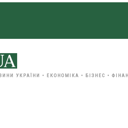
ВИНИ УКРАЇНИ • ЕКОНОМІКА • БІЗНЕС • ФІНА