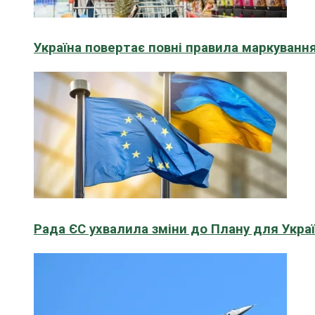
Україна повертає повні правила маркування
Рада ЄС ухвалила зміни до Плану для Укра