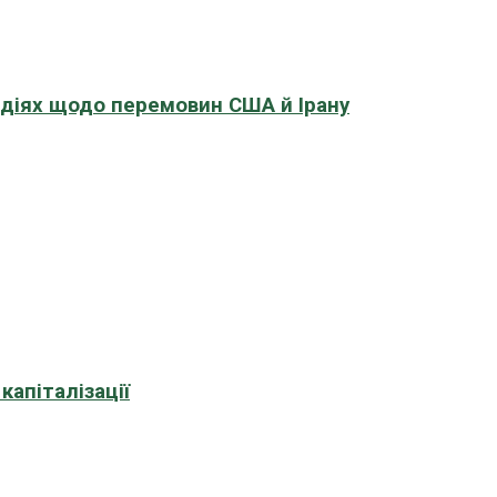
адіях щодо перемовин США й Ірану
апіталізації