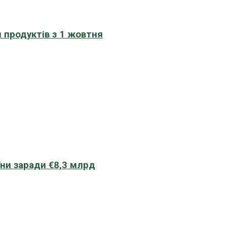
 продуктів з 1 жовтня
їни заради €8,3 млрд