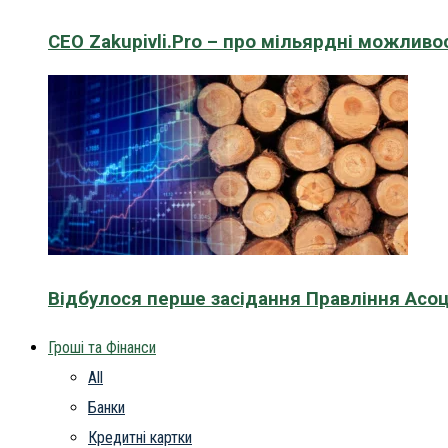
CEO Zakupivli.Pro – про мільярдні можливо
Відбулося перше засідання Правління Асоц
Гроші та Фінанси
All
Банки
Кредитні картки