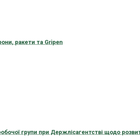
рони, ракети та Gripen
 робочої групи при Держлісагентстві щодо розви