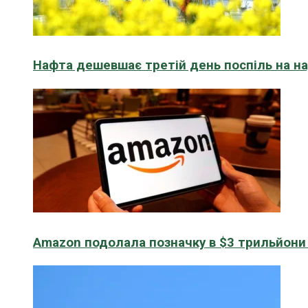
Нафта дешевшає третій день поспіль на н
Amazon подолала позначку в $3 трильйони к