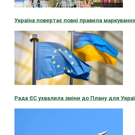
Україна повертає повні правила маркування
Рада ЄС ухвалила зміни до Плану для Укра