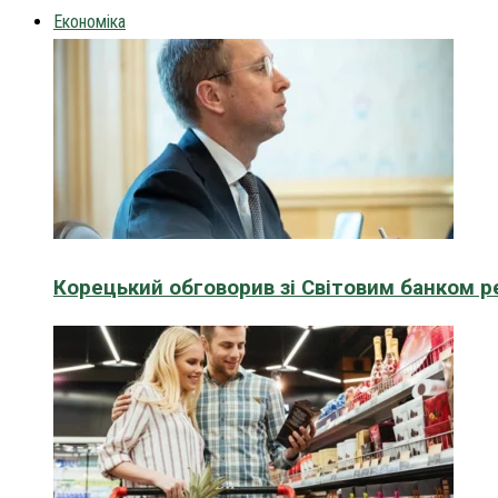
Економіка
Корецький обговорив зі Світовим банком р