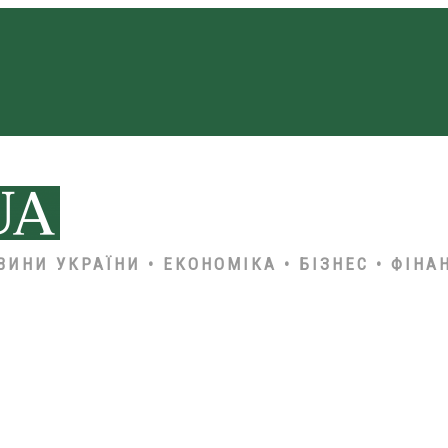
ВИНИ УКРАЇНИ • ЕКОНОМІКА • БІЗНЕС • ФІНА