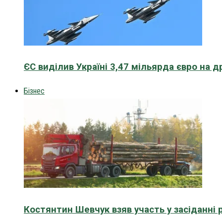
ЄС виділив Україні 3,47 мільярда євро на д
Бізнес
Костянтин Шевчук взяв участь у засіданні