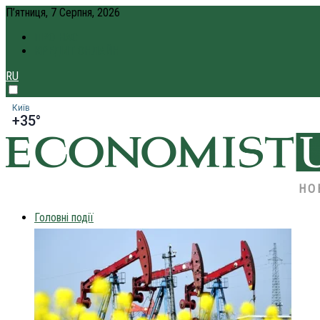
П’ятниця, 7 Серпня, 2026
ПРО НАС
КРЕДИТ ОНЛАЙН
RU
Київ
+35°
НО
Головні події