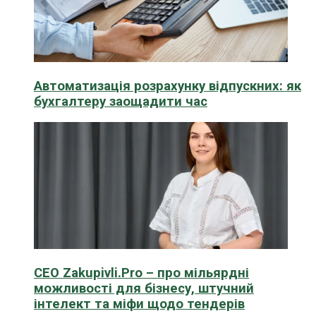
Автоматизація розрахунку відпускних: як
бухгалтеру заощадити час
CEO Zakupivli.Pro – про мільярдні
можливості для бізнесу, штучний
інтелект та міфи щодо тендерів