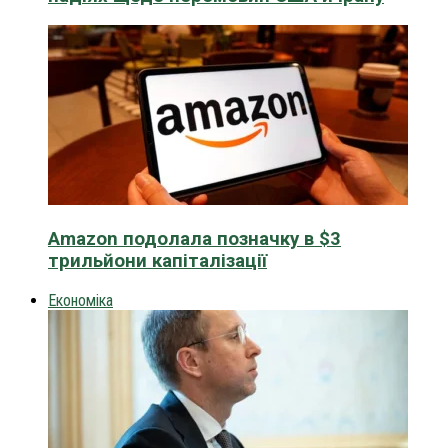
Amazon подолала позначку в $3
трильйони капіталізації
Економіка