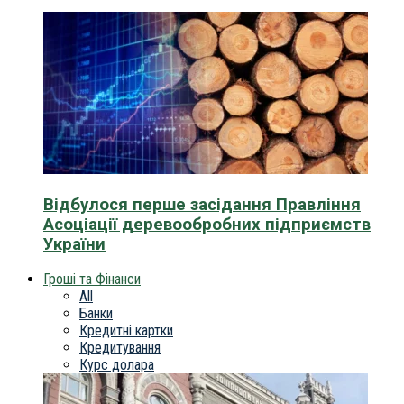
Відбулося перше засідання Правління
Асоціації деревообробних підприємств
України
Гроші та Фінанси
All
Банки
Кредитні картки
Кредитування
Курс долара