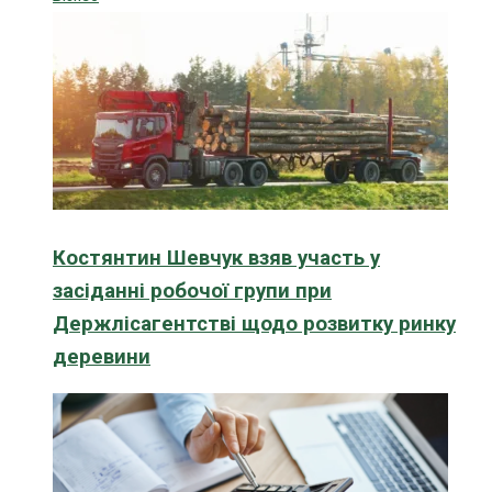
Костянтин Шевчук взяв участь у
засіданні робочої групи при
Держлісагентстві щодо розвитку ринку
деревини