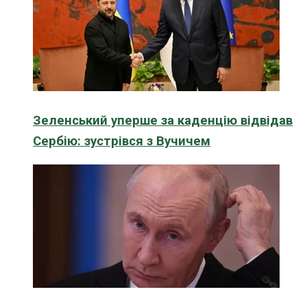
Зеленський уперше за каденцію відвідав
Сербію: зустрівся з Вучичем