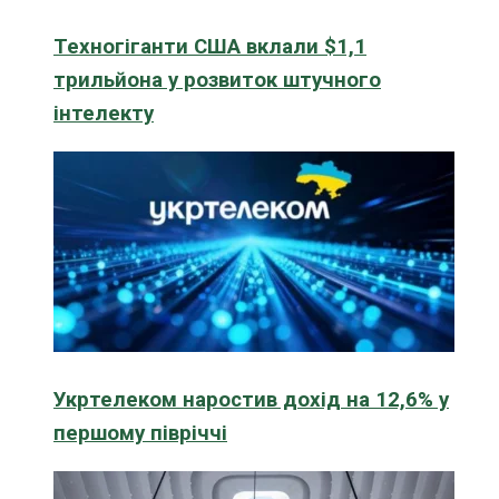
Техногіганти США вклали $1,1
трильйона у розвиток штучного
інтелекту
Укртелеком наростив дохід на 12,6% у
першому півріччі