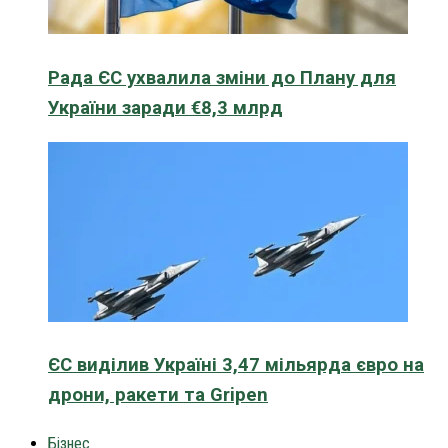
Рада ЄС ухвалила зміни до Плану для
України заради €8,3 млрд
ЄС виділив Україні 3,47 мільярда євро на
дрони, ракети та Gripen
Бізнес