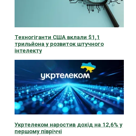
Техногіганти США вклали $1,1
трильйона у розвиток штучного
інтелекту
Укртелеком наростив дохід на 12,6% у
першому півріччі