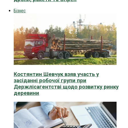
Бізнес
Костянтин Шевчук взяв участь у
засіданні робочої групи при
Держлісагентстві щодо розвитку ринку
деревини