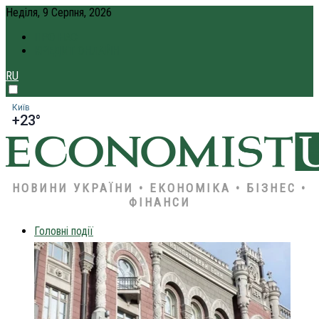
Неділя, 9 Серпня, 2026
ПРО НАС
КРЕДИТ ОНЛАЙН
RU
Київ
+23°
НОВИНИ УКРАЇНИ • ЕКОНОМІКА • БІЗНЕС •
ФІНАНСИ
Головні події