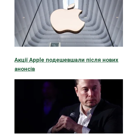
Акції Apple подешевшали після нових
анонсів