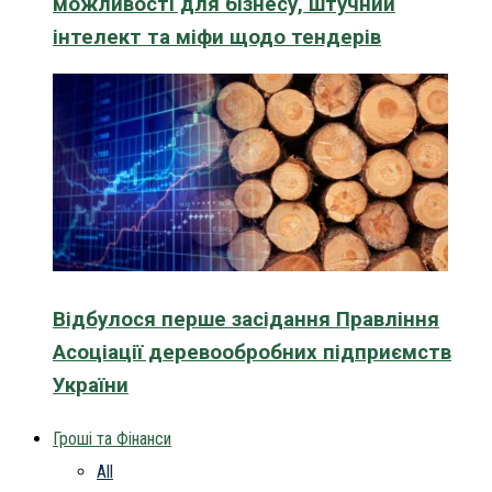
можливості для бізнесу, штучний
інтелект та міфи щодо тендерів
Відбулося перше засідання Правління
Асоціації деревообробних підприємств
України
Гроші та Фінанси
All