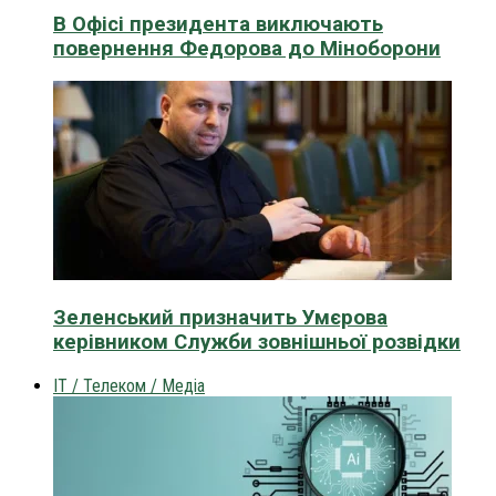
В Офісі президента виключають
повернення Федорова до Міноборони
Зеленський призначить Умєрова
керівником Служби зовнішньої розвідки
IT / Телеком / Медіа