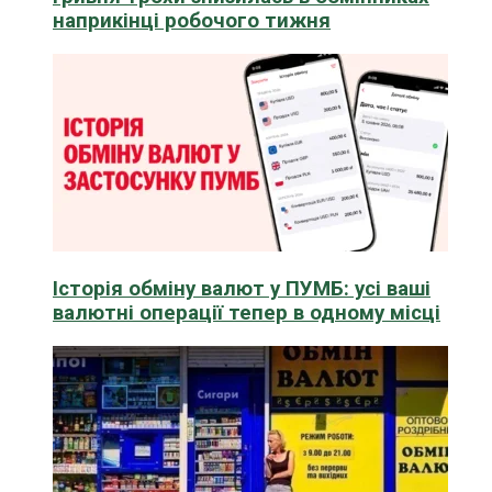
наприкінці робочого тижня
Історія обміну валют у ПУМБ: усі ваші
валютні операції тепер в одному місці