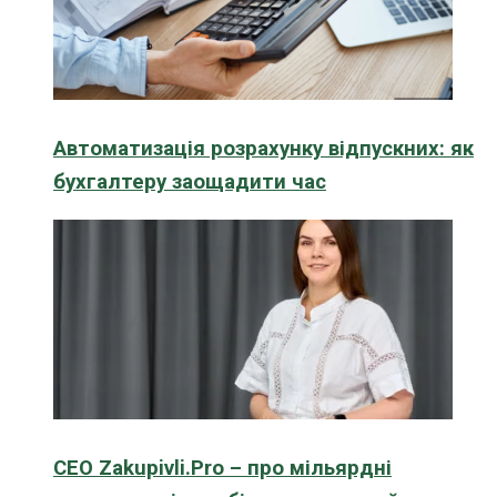
Автоматизація розрахунку відпускних: як
бухгалтеру заощадити час
CEO Zakupivli.Pro – про мільярдні