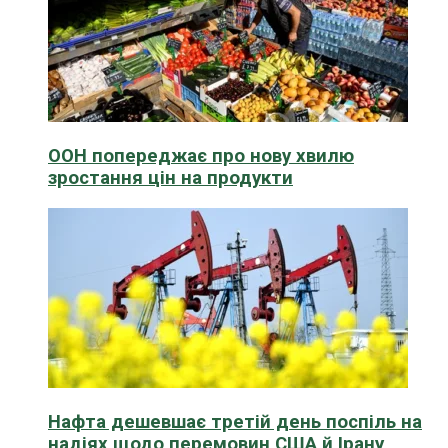
ООН попереджає про нову хвилю
зростання цін на продукти
Нафта дешевшає третій день поспіль на
надіях щодо перемовин США й Ірану