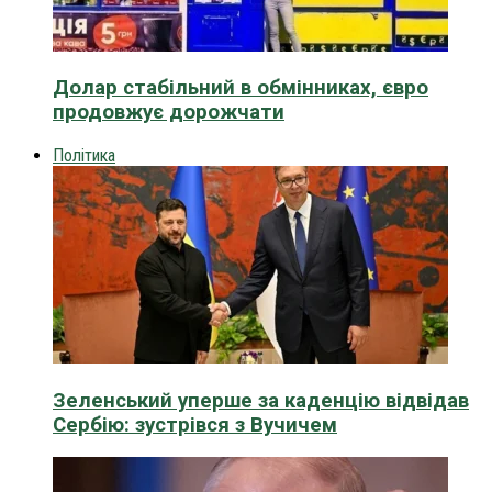
Долар стабільний в обмінниках, євро
продовжує дорожчати
Політика
Зеленський уперше за каденцію відвідав
Сербію: зустрівся з Вучичем