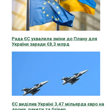
Рада ЄС ухвалила зміни до Плану для
України заради €8,3 млрд
ЄС виділив Україні 3,47 мільярда євро на
дрони, ракети та Gripen