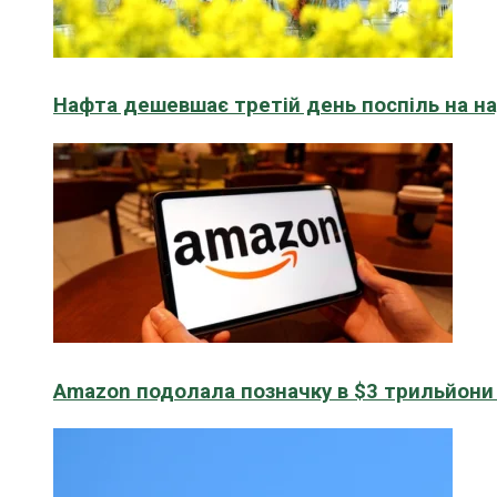
Нафта дешевшає третій день поспіль на н
Amazon подолала позначку в $3 трильйони к