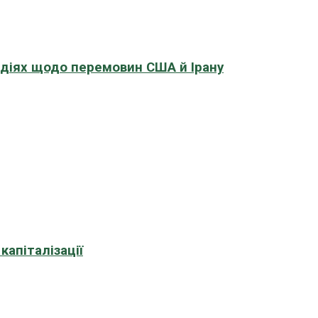
адіях щодо перемовин США й Ірану
апіталізації