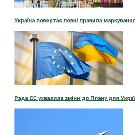
Україна повертає повні правила маркування
Рада ЄС ухвалила зміни до Плану для Укра