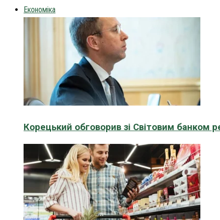
Економіка
Корецький обговорив зі Світовим банком р