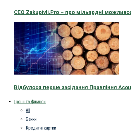
CEO Zakupivli.Pro – про мільярдні можливо
Відбулося перше засідання Правління Асоц
Гроші та Фінанси
All
Банки
Кредитні картки