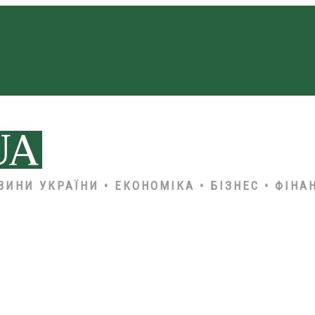
ВИНИ УКРАЇНИ • ЕКОНОМІКА • БІЗНЕС • ФІНА