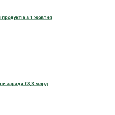
 продуктів з 1 жовтня
їни заради €8,3 млрд