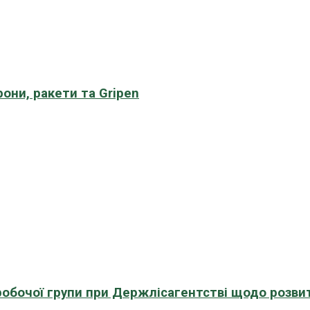
рони, ракети та Gripen
 робочої групи при Держлісагентстві щодо розви