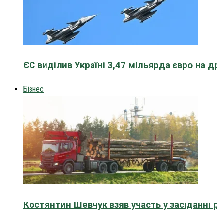
ЄС виділив Україні 3,47 мільярда євро на д
Бізнес
Костянтин Шевчук взяв участь у засіданні