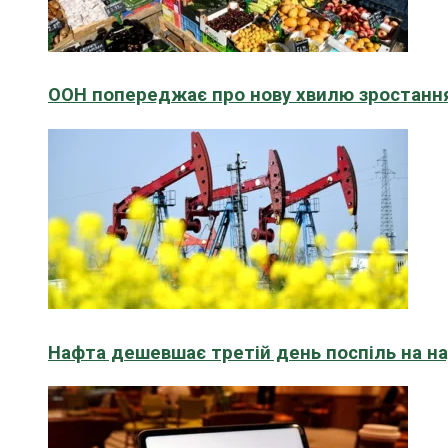
ООН попереджає про нову хвилю зростання
Нафта дешевшає третій день поспіль на н