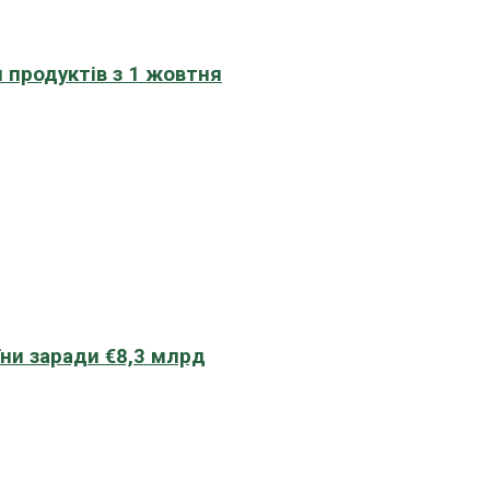
 продуктів з 1 жовтня
їни заради €8,3 млрд