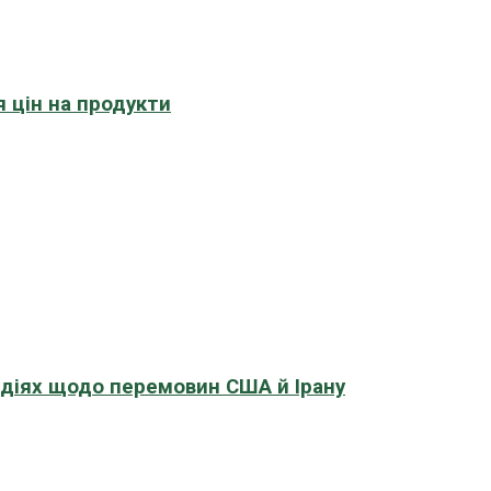
 цін на продукти
адіях щодо перемовин США й Ірану