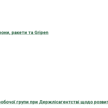
рони, ракети та Gripen
 робочої групи при Держлісагентстві щодо розви