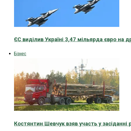
ЄС виділив Україні 3,47 мільярда євро на д
Бізнес
Костянтин Шевчук взяв участь у засіданні