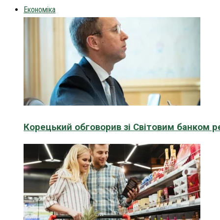
Економіка
Корецький обговорив зі Світовим банком р