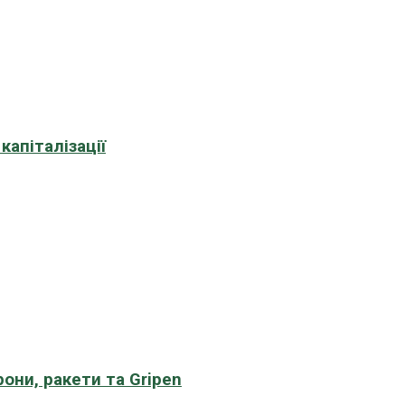
апіталізації
рони, ракети та Gripen