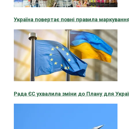
Україна повертає повні правила маркування
Рада ЄС ухвалила зміни до Плану для Укра