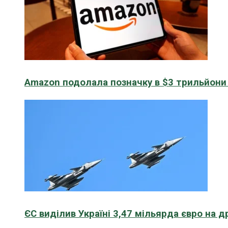
Amazon подолала позначку в $3 трильйони к
ЄС виділив Україні 3,47 мільярда євро на д