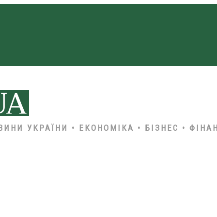
ВИНИ УКРАЇНИ • ЕКОНОМІКА • БІЗНЕС • ФІНА