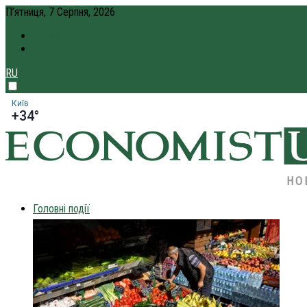
П’ятниця, 7 Серпня, 2026
ПРО НАС
КРЕДИТ ОНЛАЙН
RU
Київ
+34°
НО
Головні події