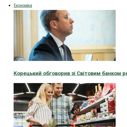
Економіка
Корецький обговорив зі Світовим банком р