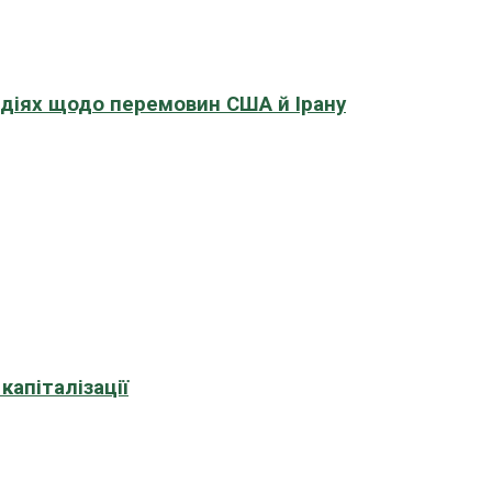
адіях щодо перемовин США й Ірану
апіталізації