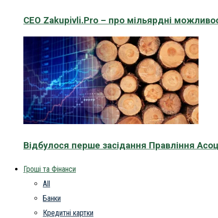
CEO Zakupivli.Pro – про мільярдні можливо
Відбулося перше засідання Правління Асоц
Гроші та Фінанси
All
Банки
Кредитні картки