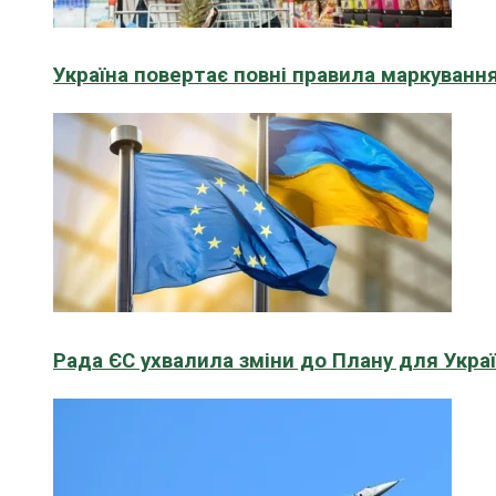
Україна повертає повні правила маркування
Рада ЄС ухвалила зміни до Плану для Укра