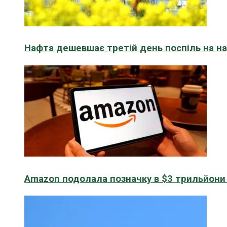
Нафта дешевшає третій день поспіль на н
Amazon подолала позначку в $3 трильйони к