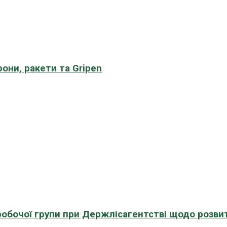
рони, ракети та Gripen
 робочої групи при Держлісагентстві щодо розви