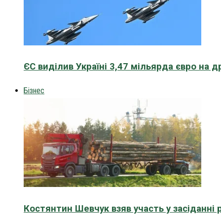
ЄС виділив Україні 3,47 мільярда євро на д
Бізнес
Костянтин Шевчук взяв участь у засіданні