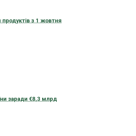
 продуктів з 1 жовтня
їни заради €8,3 млрд