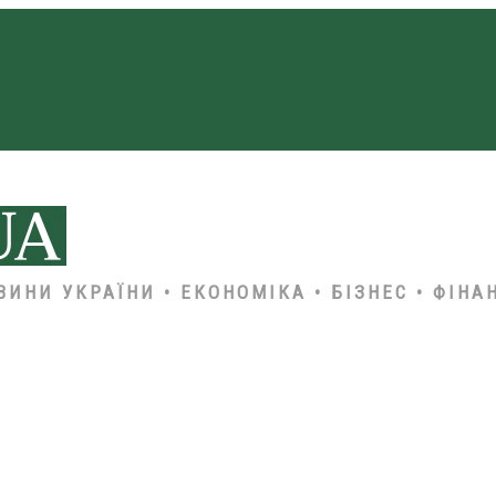
ВИНИ УКРАЇНИ • ЕКОНОМІКА • БІЗНЕС • ФІНА