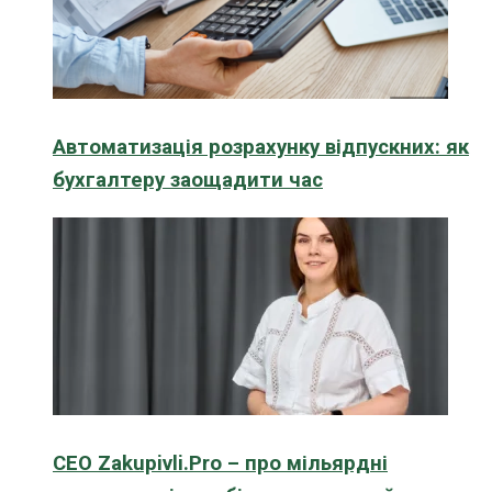
Автоматизація розрахунку відпускних: як
бухгалтеру заощадити час
CEO Zakupivli.Pro – про мільярдні