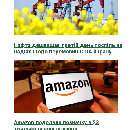
Нафта дешевшає третій день поспіль на
надіях щодо перемовин США й Ірану
Amazon подолала позначку в $3
трильйони капіталізації