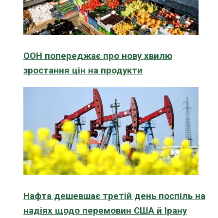
ООН попереджає про нову хвилю
зростання цін на продукти
Нафта дешевшає третій день поспіль на
надіях щодо перемовин США й Ірану