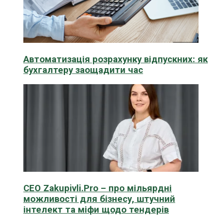
Автоматизація розрахунку відпускних: як
бухгалтеру заощадити час
CEO Zakupivli.Pro – про мільярдні
можливості для бізнесу, штучний
інтелект та міфи щодо тендерів