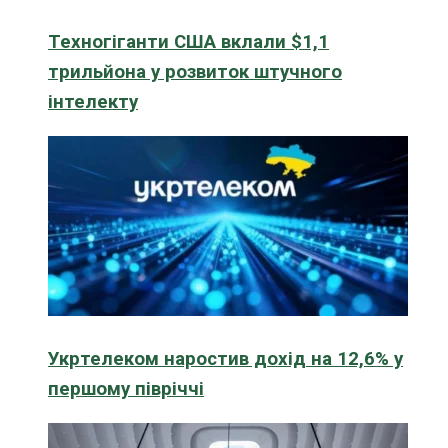
Техногіганти США вклали $1,1
трильйона у розвиток штучного
інтелекту
Укртелеком наростив дохід на 12,6% у
першому півріччі