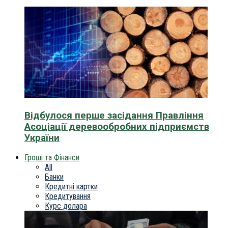
Відбулося перше засідання Правління
Асоціації деревообробних підприємств
України
Гроші та Фінанси
All
Банки
Кредитні картки
Кредитування
Курс долара