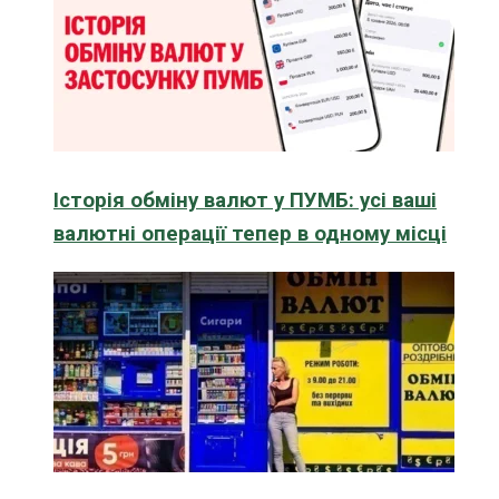
Історія обміну валют у ПУМБ: усі ваші
валютні операції тепер в одному місці