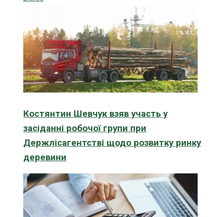
Костянтин Шевчук взяв участь у
засіданні робочої групи при
Держлісагентстві щодо розвитку ринку
деревини