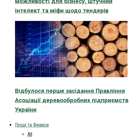
можливості для бізнесу, штучний
інтелект та міфи щодо тендерів
Відбулося перше засідання Правління
Асоціації деревообробних підприємств
України
Гроші та Фінанси
All