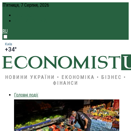
П’ятниця, 7 Серпня, 2026
ПРО НАС
КРЕДИТ ОНЛАЙН
RU
Київ
+34°
НОВИНИ УКРАЇНИ • ЕКОНОМІКА • БІЗНЕС •
ФІНАНСИ
Головні події