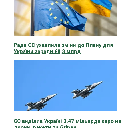
Рада ЄС ухвалила зміни до Плану для
України заради €8,3 млрд
ЄС виділив Україні 3,47 мільярда євро на
дрони, ракети та Gripen