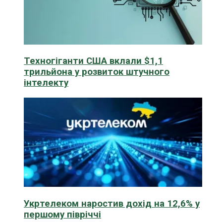
Техногіганти США вклали $1,1
трильйона у розвиток штучного
інтелекту
Укртелеком наростив дохід на 12,6% у
першому півріччі