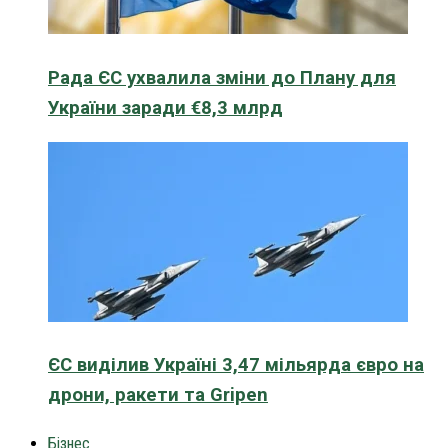
Рада ЄС ухвалила зміни до Плану для
України заради €8,3 млрд
ЄС виділив Україні 3,47 мільярда євро на
дрони, ракети та Gripen
Бізнес