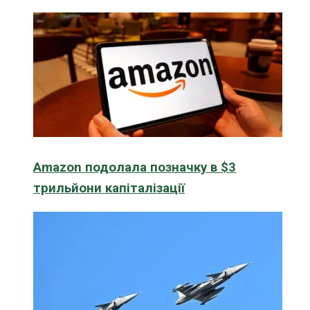
Amazon подолала позначку в $3
трильйони капіталізації