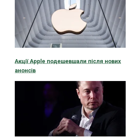
Акції Apple подешевшали після нових
анонсів