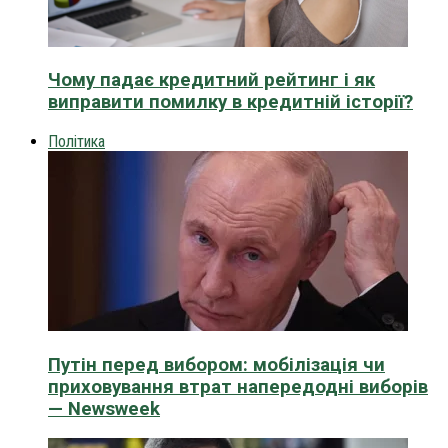
Чому падає кредитний рейтинг і як
виправити помилку в кредитній історії?
Політика
Путін перед вибором: мобілізація чи
приховування втрат напередодні виборів
— Newsweek