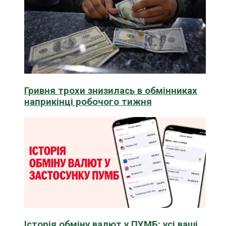
Гривня трохи знизилась в обмінниках
наприкінці робочого тижня
Історія обміну валют у ПУМБ: усі ваші