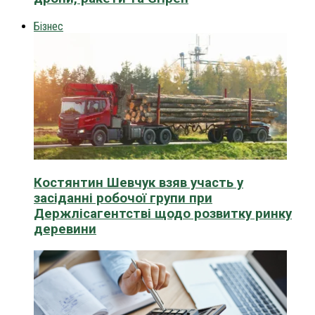
Бізнес
Костянтин Шевчук взяв участь у
засіданні робочої групи при
Держлісагентстві щодо розвитку ринку
деревини