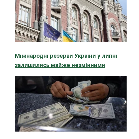
Міжнародні резерви України у липні
залишились майже незмінними