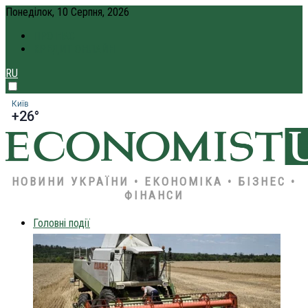
Понеділок, 10 Серпня, 2026
ПРО НАС
КРЕДИТ ОНЛАЙН
RU
Київ
+26°
НОВИНИ УКРАЇНИ • ЕКОНОМІКА • БІЗНЕС •
ФІНАНСИ
Головні події