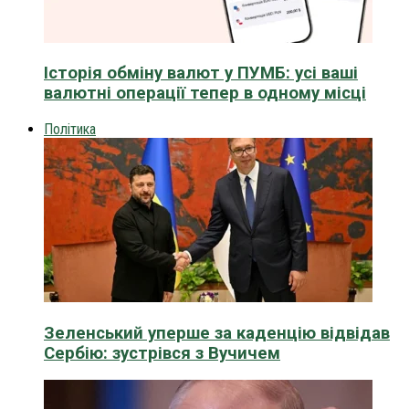
Історія обміну валют у ПУМБ: усі ваші
валютні операції тепер в одному місці
Політика
Зеленський уперше за каденцію відвідав
Сербію: зустрівся з Вучичем