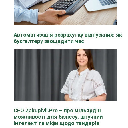
Автоматизація розрахунку відпускних: як
бухгалтеру заощадити час
CEO Zakupivli.Pro – про мільярдні
можливості для бізнесу, штучний
інтелект та міфи щодо тендерів