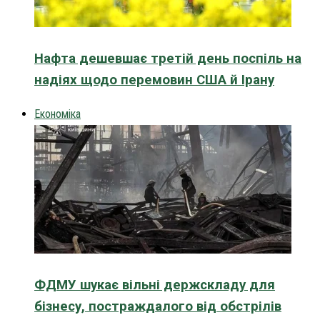
Нафта дешевшає третій день поспіль на
надіях щодо перемовин США й Ірану
Економіка
ФДМУ шукає вільні держскладу для
бізнесу, постраждалого від обстрілів