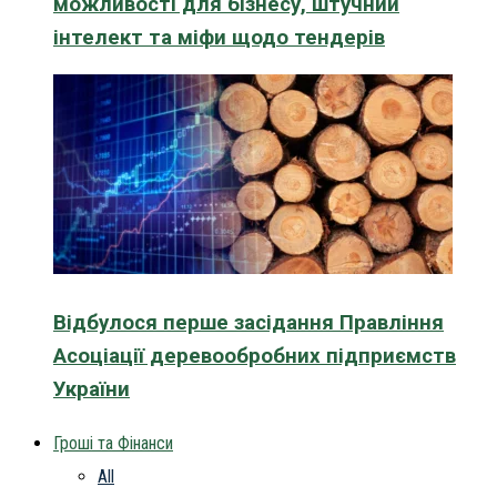
можливості для бізнесу, штучний
інтелект та міфи щодо тендерів
Відбулося перше засідання Правління
Асоціації деревообробних підприємств
України
Гроші та Фінанси
All