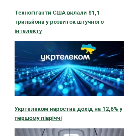
Техногіганти США вклали $1,1
трильйона у розвиток штучного
інтелекту
Укртелеком наростив дохід на 12,6% у
першому півріччі