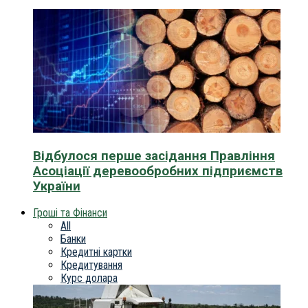
Відбулося перше засідання Правління
Асоціації деревообробних підприємств
України
Гроші та Фінанси
All
Банки
Кредитні картки
Кредитування
Курс долара