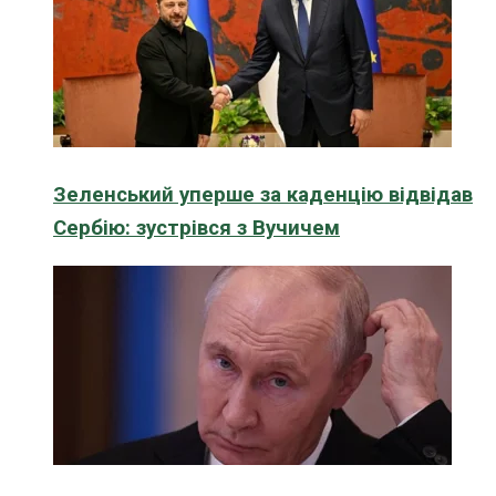
Зеленський уперше за каденцію відвідав
Сербію: зустрівся з Вучичем