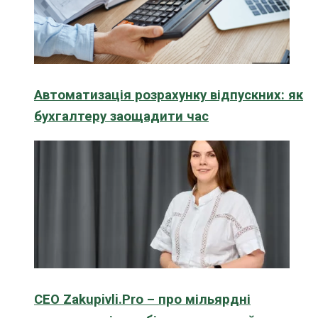
Автоматизація розрахунку відпускних: як
бухгалтеру заощадити час
CEO Zakupivli.Pro – про мільярдні