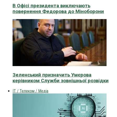
В Офісі президента виключають
повернення Федорова до Міноборони
Зеленський призначить Умєрова
керівником Служби зовнішньої розвідки
IT / Телеком / Медіа