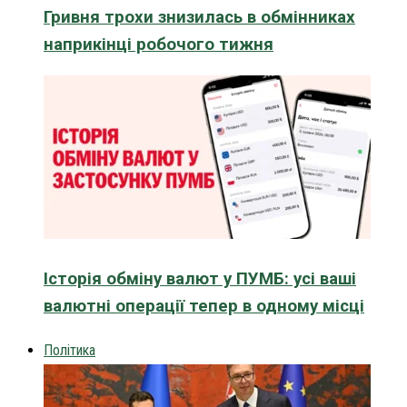
Гривня трохи знизилась в обмінниках
наприкінці робочого тижня
Історія обміну валют у ПУМБ: усі ваші
валютні операції тепер в одному місці
Політика