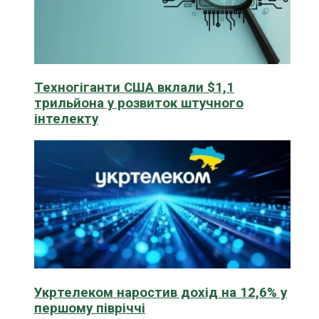
Техногіганти США вклали $1,1
трильйона у розвиток штучного
інтелекту
Укртелеком наростив дохід на 12,6% у
першому півріччі