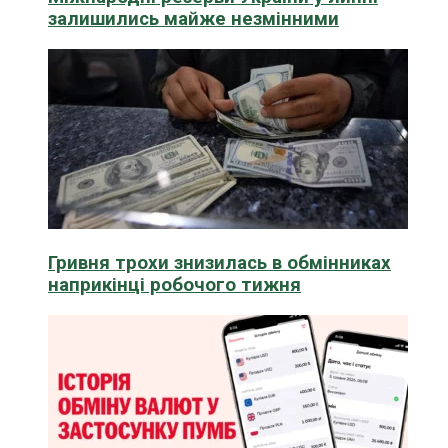
залишились майже незмінними
Гривня трохи знизилась в обмінниках
наприкінці робочого тижня