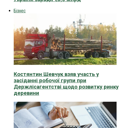
Бізнес
Костянтин Шевчук взяв участь у
засіданні робочої групи при
Держлісагентстві щодо розвитку ринку
деревини