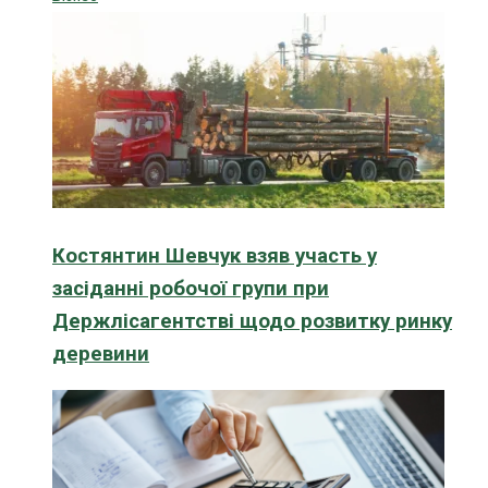
Костянтин Шевчук взяв участь у
засіданні робочої групи при
Держлісагентстві щодо розвитку ринку
деревини