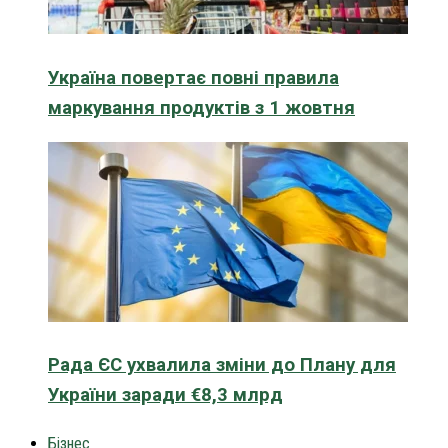
Україна повертає повні правила
маркування продуктів з 1 жовтня
Рада ЄС ухвалила зміни до Плану для
України заради €8,3 млрд
Бізнес