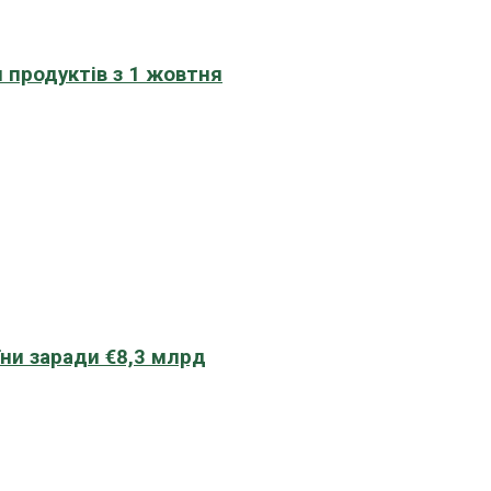
 продуктів з 1 жовтня
їни заради €8,3 млрд