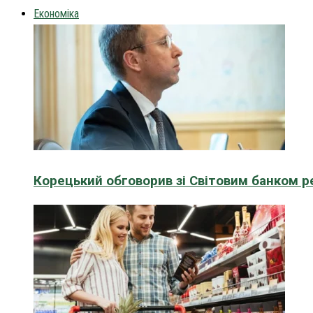
Економіка
Корецький обговорив зі Світовим банком р