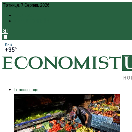
П’ятниця, 7 Серпня, 2026
ПРО НАС
КРЕДИТ ОНЛАЙН
RU
Київ
+35°
НО
Головні події