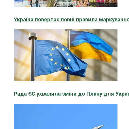
Україна повертає повні правила маркування
Рада ЄС ухвалила зміни до Плану для Укра