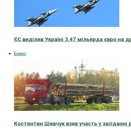
ЄС виділив Україні 3,47 мільярда євро на д
Бізнес
Костянтин Шевчук взяв участь у засіданні