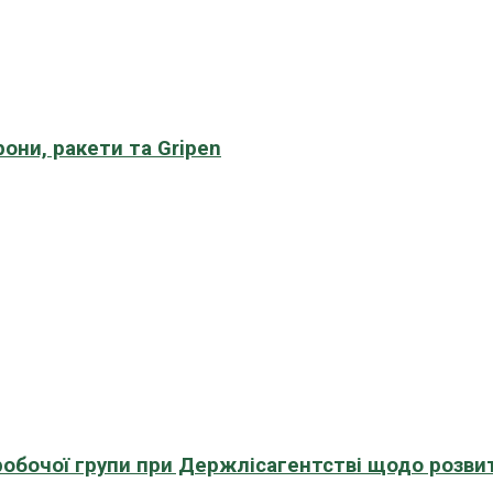
рони, ракети та Gripen
 робочої групи при Держлісагентстві щодо розви