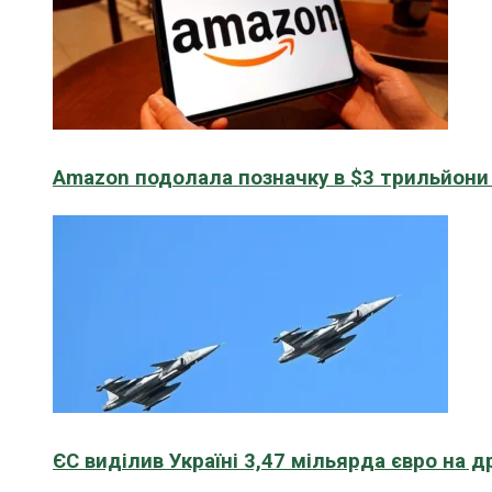
Amazon подолала позначку в $3 трильйони к
ЄС виділив Україні 3,47 мільярда євро на д