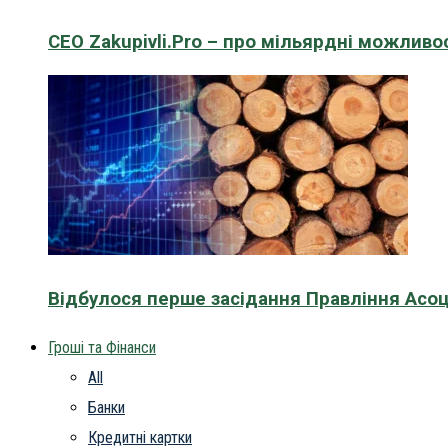
CEO Zakupivli.Pro – про мільярдні можливо
Відбулося перше засідання Правління Асоц
Гроші та Фінанси
All
Банки
Кредитні картки