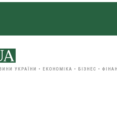
ВИНИ УКРАЇНИ • ЕКОНОМІКА • БІЗНЕС • ФІНА