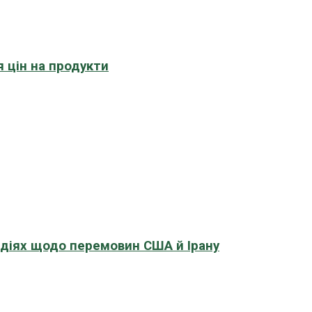
 цін на продукти
адіях щодо перемовин США й Ірану