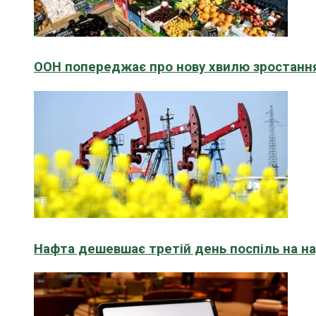
ООН попереджає про нову хвилю зростання
Нафта дешевшає третій день поспіль на н