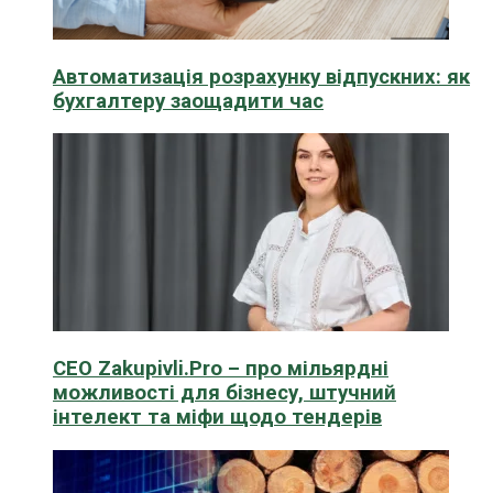
Автоматизація розрахунку відпускних: як
бухгалтеру заощадити час
CEO Zakupivli.Pro – про мільярдні
можливості для бізнесу, штучний
інтелект та міфи щодо тендерів