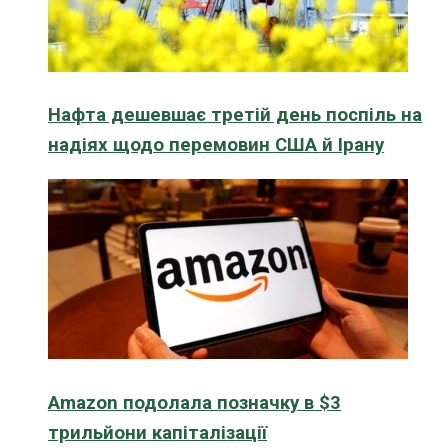
Нафта дешевшає третій день поспіль на
надіях щодо перемовин США й Ірану
Amazon подолала позначку в $3
трильйони капіталізації