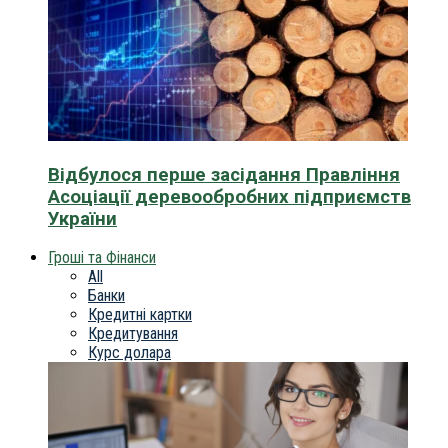
Відбулося перше засідання Правління
Асоціації деревообробних підприємств
України
Гроші та Фінанси
All
Банки
Кредитні картки
Кредитування
Курс долара