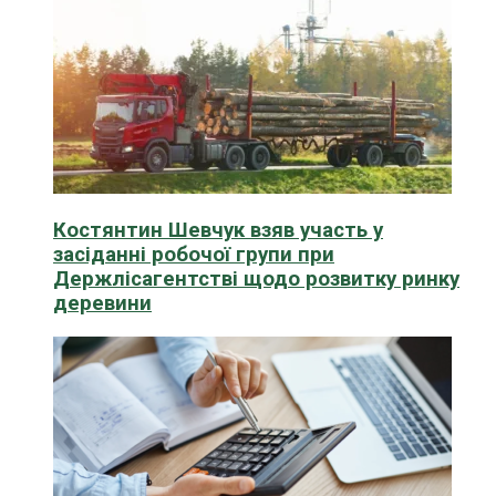
Костянтин Шевчук взяв участь у
засіданні робочої групи при
Держлісагентстві щодо розвитку ринку
деревини