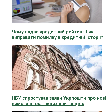
Чому падає кредитний рейтинг і як
виправити помилку в кредитній історії?
НБУ спростував заяви Укрпошти про нові
вимоги в платіжних квитанціях