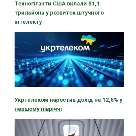
Техногіганти США вклали $1,1
трильйона у розвиток штучного
інтелекту
Укртелеком наростив дохід на 12,6% у
першому півріччі