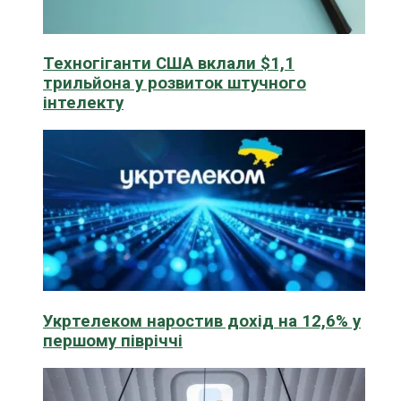
Техногіганти США вклали $1,1
трильйона у розвиток штучного
інтелекту
Укртелеком наростив дохід на 12,6% у
першому півріччі