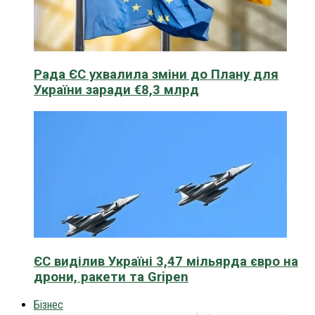
Рада ЄС ухвалила зміни до Плану для
України заради €8,3 млрд
ЄС виділив Україні 3,47 мільярда євро на
дрони, ракети та Gripen
Бізнес