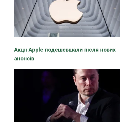
Акції Apple подешевшали після нових
анонсів