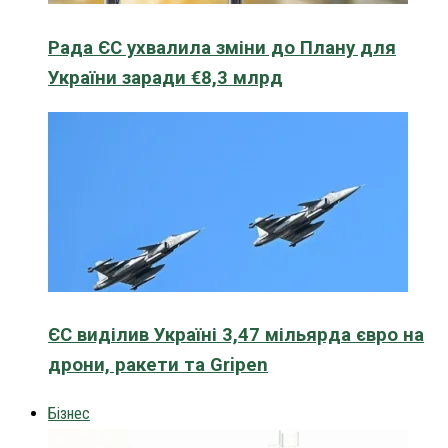
Рада ЄС ухвалила зміни до Плану для
України заради €8,3 млрд
ЄС виділив Україні 3,47 мільярда євро на
дрони, ракети та Gripen
Бізнес