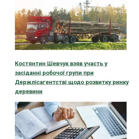
Костянтин Шевчук взяв участь у
засіданні робочої групи при
Держлісагентстві щодо розвитку ринку
деревини