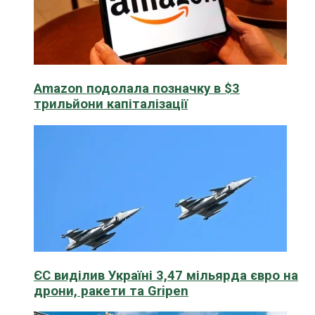
Amazon подолала позначку в $3
трильйони капіталізації
ЄС виділив Україні 3,47 мільярда євро на
дрони, ракети та Gripen