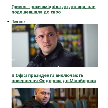
Гривня трохи зміцніла до долара, але
подешевшала до євро
Політика
В Офісі президента виключають
повернення Федорова до Міноборони