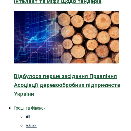
інтелект та міфи щодо тендерів
Відбулося перше засідання Правління
Асоціації деревообробних підприємств
України
Гроші та Фінанси
All
Банки