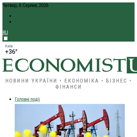
Четвер, 6 Серпня, 2026
ПРО НАС
КРЕДИТ ОНЛАЙН
RU
Київ
+36°
НОВИНИ УКРАЇНИ • ЕКОНОМІКА • БІЗНЕС •
ФІНАНСИ
Головні події