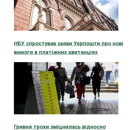
НБУ спростував заяви Укрпошти про нові
вимоги в платіжних квитанціях
Гривня трохи зміцнилась відносно