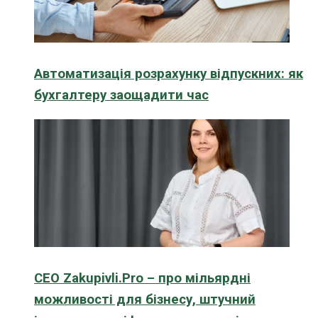
Автоматизація розрахунку відпускних: як
бухгалтеру заощадити час
CEO Zakupivli.Pro – про мільярдні
можливості для бізнесу, штучний