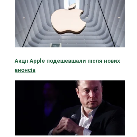
Акції Apple подешевшали після нових
анонсів