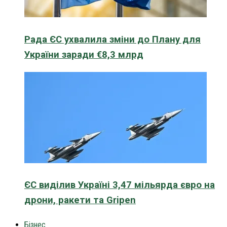
Рада ЄС ухвалила зміни до Плану для
України заради €8,3 млрд
ЄС виділив Україні 3,47 мільярда євро на
дрони, ракети та Gripen
Бізнес