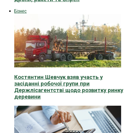
Бізнес
Костянтин Шевчук взяв участь у
засіданні робочої групи при
Держлісагентстві щодо розвитку ринку
деревини