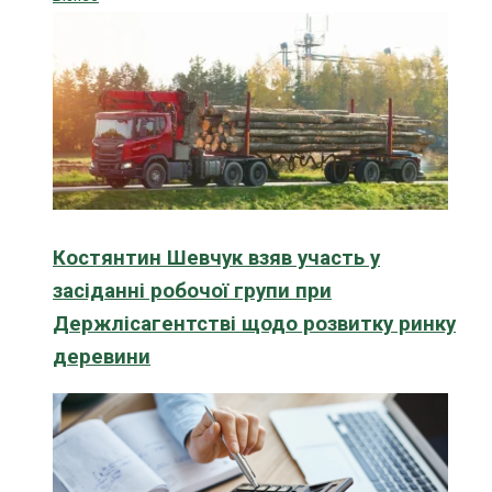
Костянтин Шевчук взяв участь у
засіданні робочої групи при
Держлісагентстві щодо розвитку ринку
деревини