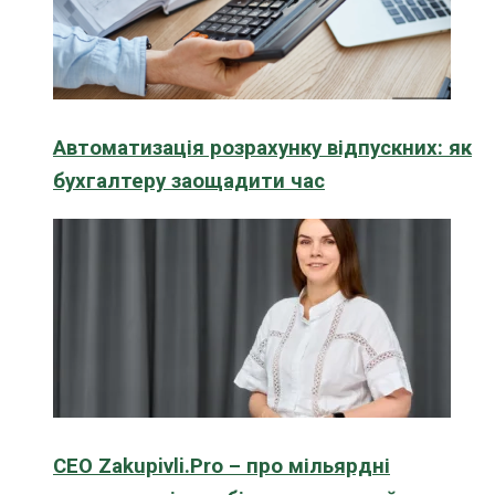
Автоматизація розрахунку відпускних: як
бухгалтеру заощадити час
CEO Zakupivli.Pro – про мільярдні