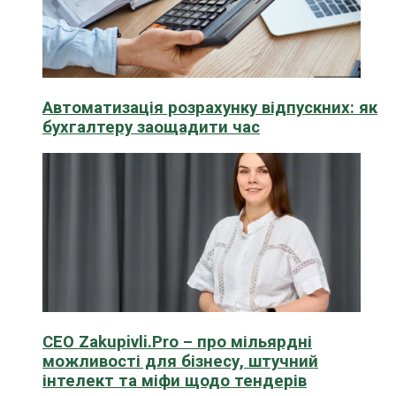
Автоматизація розрахунку відпускних: як
бухгалтеру заощадити час
CEO Zakupivli.Pro – про мільярдні
можливості для бізнесу, штучний
інтелект та міфи щодо тендерів