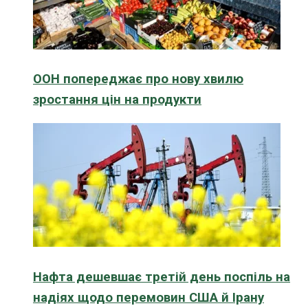
ООН попереджає про нову хвилю
зростання цін на продукти
Нафта дешевшає третій день поспіль на
надіях щодо перемовин США й Ірану