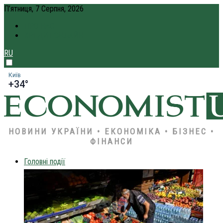
П’ятниця, 7 Серпня, 2026
ПРО НАС
КРЕДИТ ОНЛАЙН
RU
Київ
+34°
НОВИНИ УКРАЇНИ • ЕКОНОМІКА • БІЗНЕС •
ФІНАНСИ
Головні події