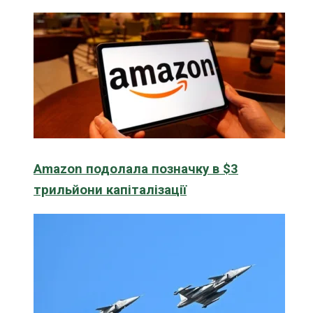
Amazon подолала позначку в $3
трильйони капіталізації