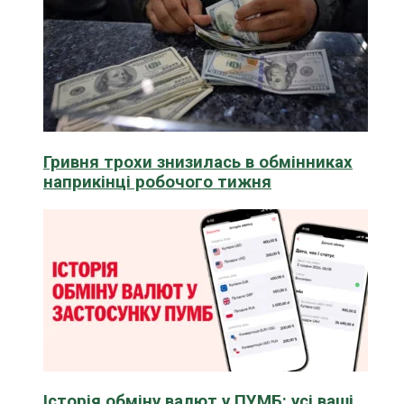
Гривня трохи знизилась в обмінниках
наприкінці робочого тижня
Історія обміну валют у ПУМБ: усі ваші