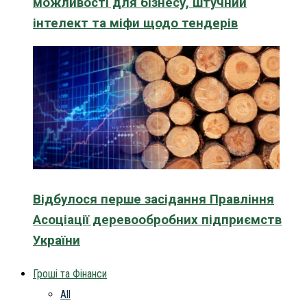
можливості для бізнесу, штучний
інтелект та міфи щодо тендерів
Відбулося перше засідання Правління
Асоціації деревообробних підприємств
України
Гроші та Фінанси
All