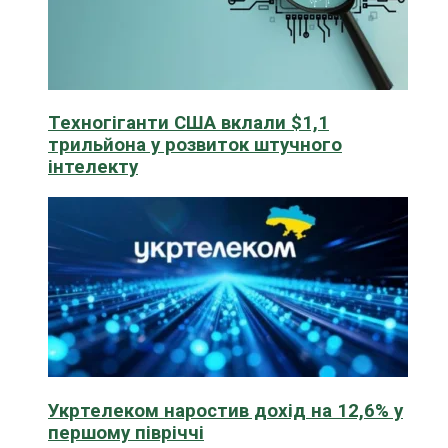
Техногіганти США вклали $1,1
трильйона у розвиток штучного
інтелекту
Укртелеком наростив дохід на 12,6% у
першому півріччі