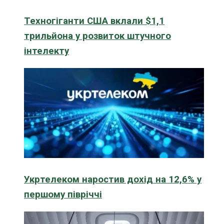
Техногіганти США вклали $1,1
трильйона у розвиток штучного
інтелекту
Укртелеком наростив дохід на 12,6% у
першому півріччі