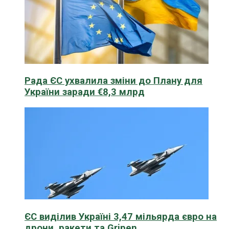
Рада ЄС ухвалила зміни до Плану для
України заради €8,3 млрд
ЄС виділив Україні 3,47 мільярда євро на
дрони, ракети та Gripen