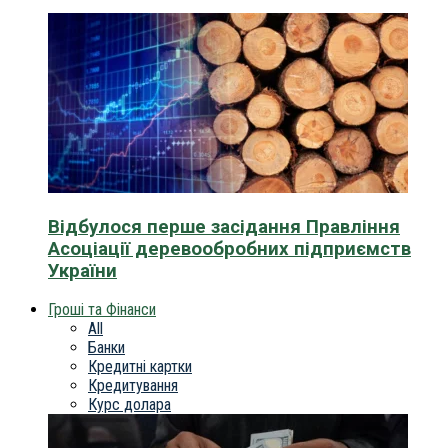
Відбулося перше засідання Правління
Асоціації деревообробних підприємств
України
Гроші та Фінанси
All
Банки
Кредитні картки
Кредитування
Курс долара