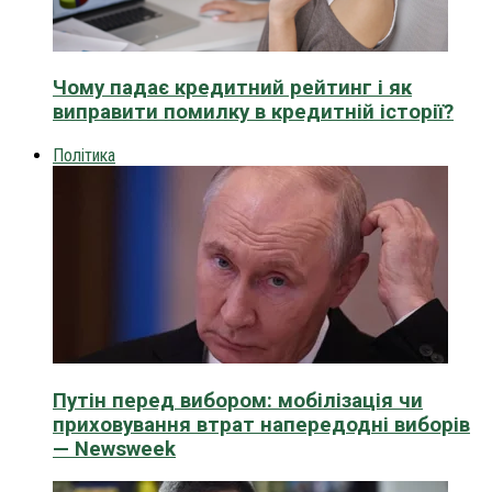
Чому падає кредитний рейтинг і як
виправити помилку в кредитній історії?
Політика
Путін перед вибором: мобілізація чи
приховування втрат напередодні виборів
— Newsweek