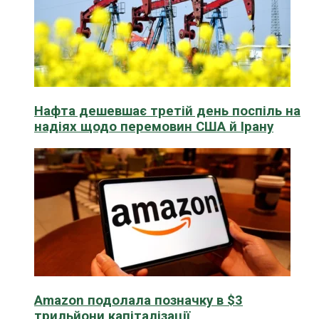
Нафта дешевшає третій день поспіль на
надіях щодо перемовин США й Ірану
Amazon подолала позначку в $3
трильйони капіталізації