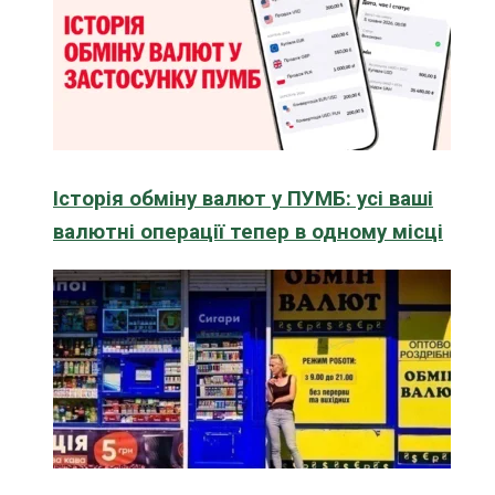
Історія обміну валют у ПУМБ: усі ваші
валютні операції тепер в одному місці