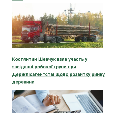
Костянтин Шевчук взяв участь у
засіданні робочої групи при
Держлісагентстві щодо розвитку ринку
деревини