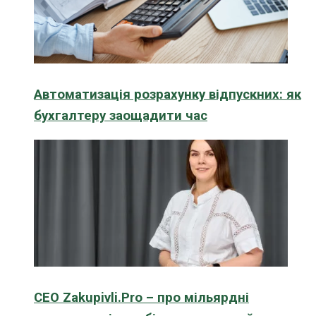
Автоматизація розрахунку відпускних: як
бухгалтеру заощадити час
CEO Zakupivli.Pro – про мільярдні