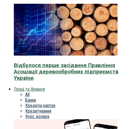
Відбулося перше засідання Правління
Асоціації деревообробних підприємств
України
Гроші та Фінанси
All
Банки
Кредитні картки
Кредитування
Курс долара