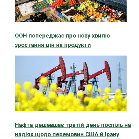
ООН попереджає про нову хвилю
зростання цін на продукти
Нафта дешевшає третій день поспіль на
надіях щодо перемовин США й Ірану