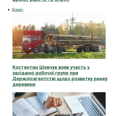
Бізнес
Костянтин Шевчук взяв участь у
засіданні робочої групи при
Держлісагентстві щодо розвитку ринку
деревини