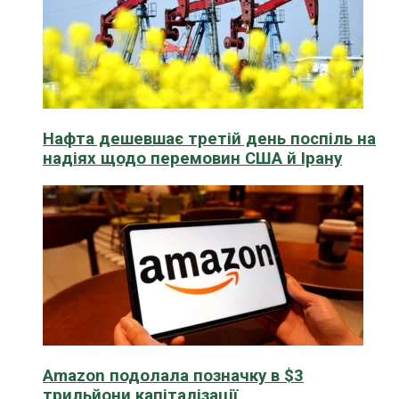
Нафта дешевшає третій день поспіль на
надіях щодо перемовин США й Ірану
Amazon подолала позначку в $3
трильйони капіталізації