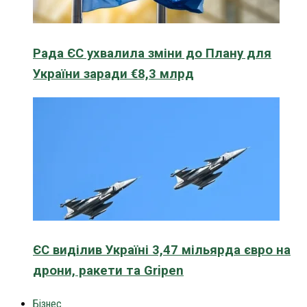
Рада ЄС ухвалила зміни до Плану для
України заради €8,3 млрд
ЄС виділив Україні 3,47 мільярда євро на
дрони, ракети та Gripen
Бізнес