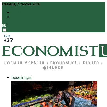
П’ятниця, 7 Серпня, 2026
ПРО НАС
КРЕДИТ ОНЛАЙН
RU
Київ
+35°
НОВИНИ УКРАЇНИ • ЕКОНОМІКА • БІЗНЕС •
ФІНАНСИ
Головні події