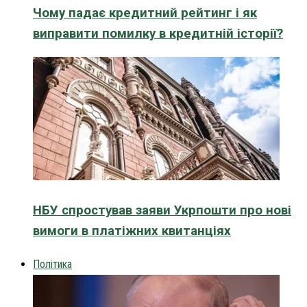
Чому падає кредитний рейтинг і як
виправити помилку в кредитній історії?
НБУ спростував заяви Укрпошти про нові
вимоги в платіжних квитанціях
Політика