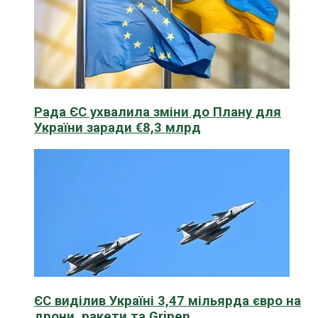
Рада ЄС ухвалила зміни до Плану для
України заради €8,3 млрд
ЄС виділив Україні 3,47 мільярда євро на
дрони, ракети та Gripen