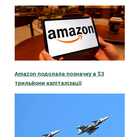
Amazon подолала позначку в $3
трильйони капіталізації