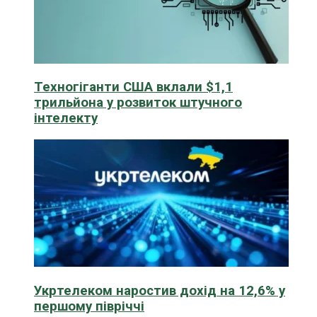
Техногіганти США вклали $1,1
трильйона у розвиток штучного
інтелекту
Укртелеком наростив дохід на 12,6% у
першому півріччі