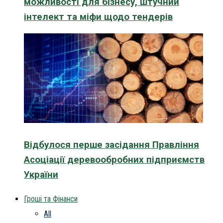
можливості для бізнесу, штучний
інтелект та міфи щодо тендерів
Відбулося перше засідання Правління
Асоціації деревообробних підприємств
України
Гроші та Фінанси
All