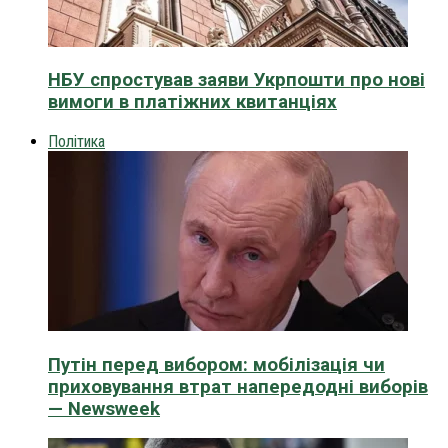
НБУ спростував заяви Укрпошти про нові
вимоги в платіжних квитанціях
Політика
Путін перед вибором: мобілізація чи
приховування втрат напередодні виборів
— Newsweek