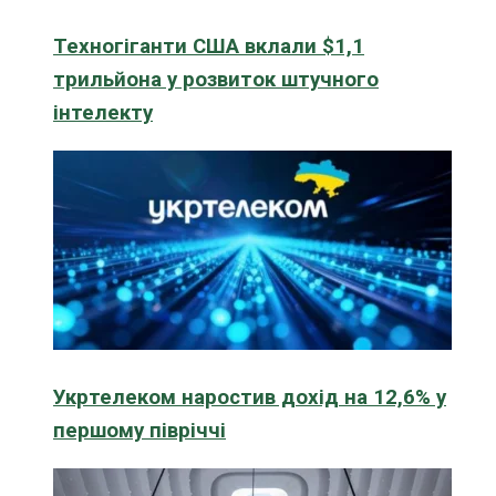
Техногіганти США вклали $1,1
трильйона у розвиток штучного
інтелекту
Укртелеком наростив дохід на 12,6% у
першому півріччі