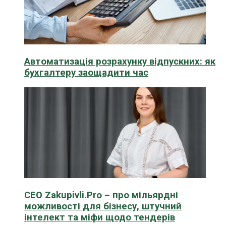
Автоматизація розрахунку відпускних: як
бухгалтеру заощадити час
CEO Zakupivli.Pro – про мільярдні
можливості для бізнесу, штучний
інтелект та міфи щодо тендерів