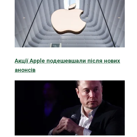
Акції Apple подешевшали після нових
анонсів