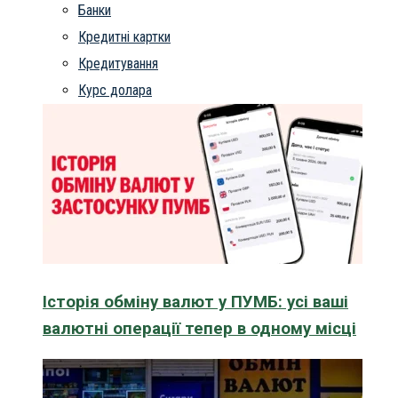
Банки
Кредитні картки
Кредитування
Курс долара
Історія обміну валют у ПУМБ: усі ваші
валютні операції тепер в одному місці