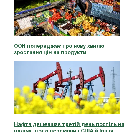
ООН попереджає про нову хвилю
зростання цін на продукти
Нафта дешевшає третій день поспіль на
надіях щодо перемовин США й Ірану