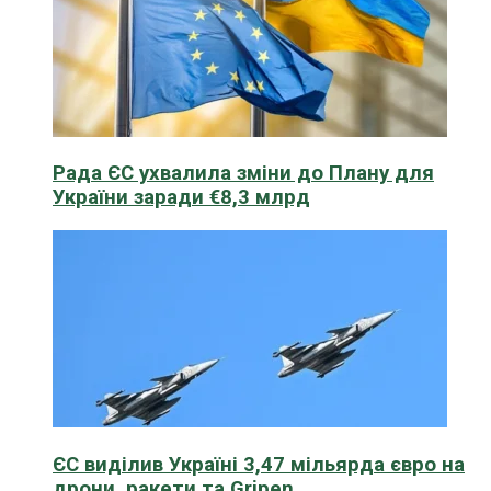
Рада ЄС ухвалила зміни до Плану для
України заради €8,3 млрд
ЄС виділив Україні 3,47 мільярда євро на
дрони, ракети та Gripen