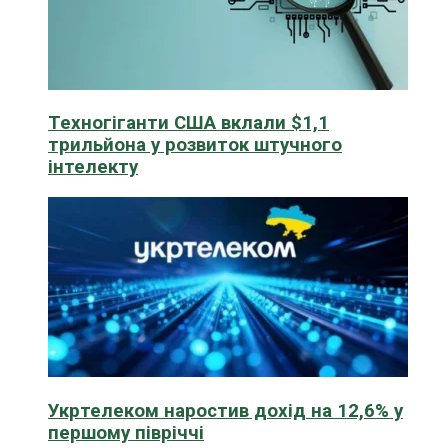
Техногіганти США вклали $1,1
трильйона у розвиток штучного
інтелекту
Укртелеком наростив дохід на 12,6% у
першому півріччі