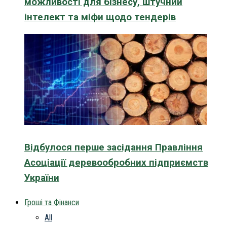
можливості для бізнесу, штучний
інтелект та міфи щодо тендерів
Відбулося перше засідання Правління
Асоціації деревообробних підприємств
України
Гроші та Фінанси
All