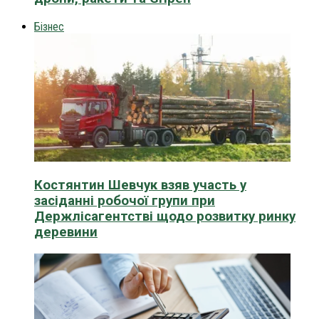
Бізнес
Костянтин Шевчук взяв участь у
засіданні робочої групи при
Держлісагентстві щодо розвитку ринку
деревини