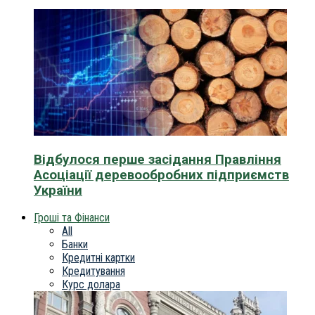
Відбулося перше засідання Правління
Асоціації деревообробних підприємств
України
Гроші та Фінанси
All
Банки
Кредитні картки
Кредитування
Курс долара