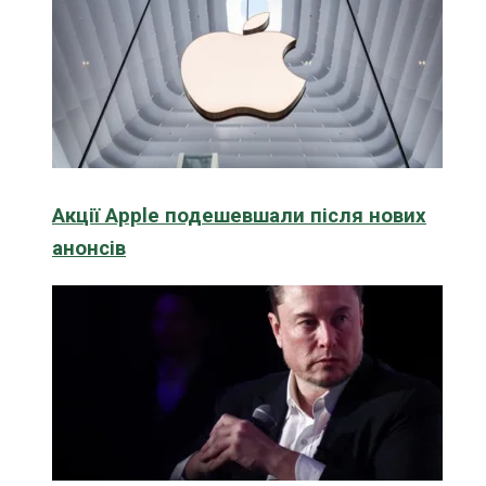
Акції Apple подешевшали після нових
анонсів