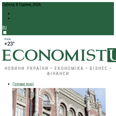
Субота, 8 Серпня, 2026
ПРО НАС
КРЕДИТ ОНЛАЙН
RU
Київ
+23°
НОВИНИ УКРАЇНИ • ЕКОНОМІКА • БІЗНЕС •
ФІНАНСИ
Головні події