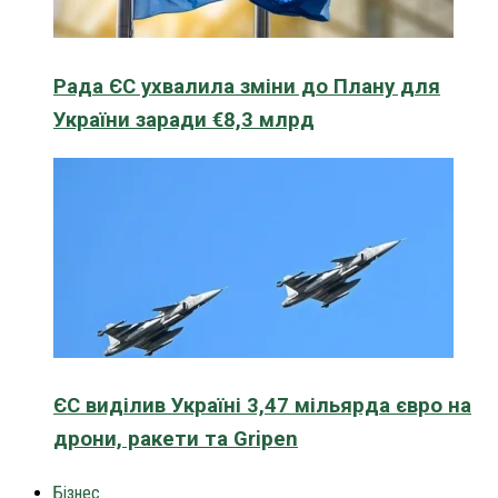
Рада ЄС ухвалила зміни до Плану для
України заради €8,3 млрд
ЄС виділив Україні 3,47 мільярда євро на
дрони, ракети та Gripen
Бізнес