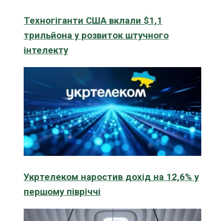
Техногіганти США вклали $1,1
трильйона у розвиток штучного
інтелекту
Укртелеком наростив дохід на 12,6% у
першому півріччі