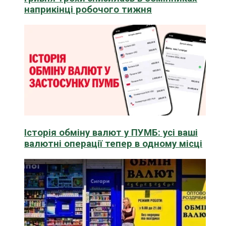
наприкінці робочого тижня
Історія обміну валют у ПУМБ: усі ваші
валютні операції тепер в одному місці