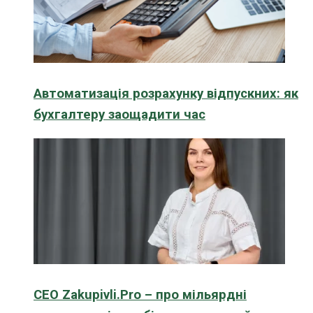
Автоматизація розрахунку відпускних: як
бухгалтеру заощадити час
CEO Zakupivli.Pro – про мільярдні