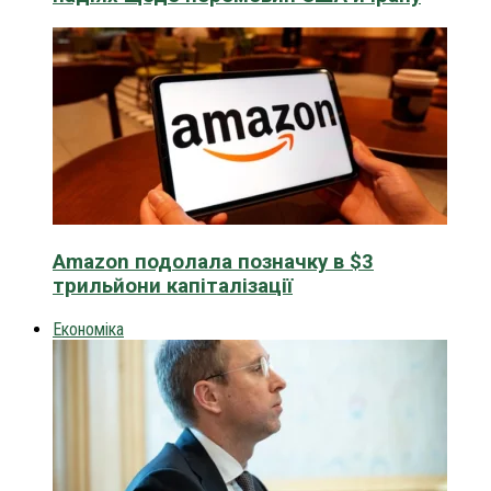
Amazon подолала позначку в $3
трильйони капіталізації
Економіка