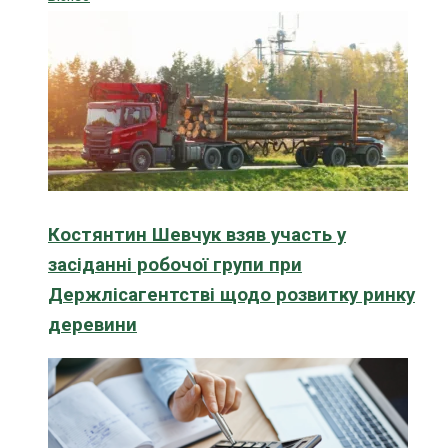
Костянтин Шевчук взяв участь у
засіданні робочої групи при
Держлісагентстві щодо розвитку ринку
деревини