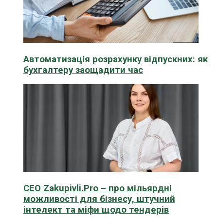
Автоматизація розрахунку відпускних: як
бухгалтеру заощадити час
CEO Zakupivli.Pro – про мільярдні
можливості для бізнесу, штучний
інтелект та міфи щодо тендерів