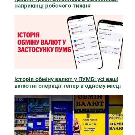
наприкінці робочого тижня
Історія обміну валют у ПУМБ: усі ваші
валютні операції тепер в одному місці