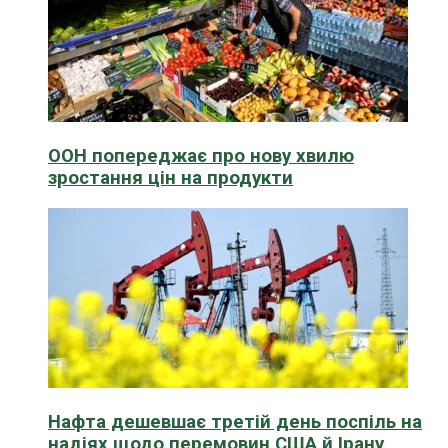
ООН попереджає про нову хвилю
зростання цін на продукти
Нафта дешевшає третій день поспіль на
надіях щодо перемовин США й Ірану