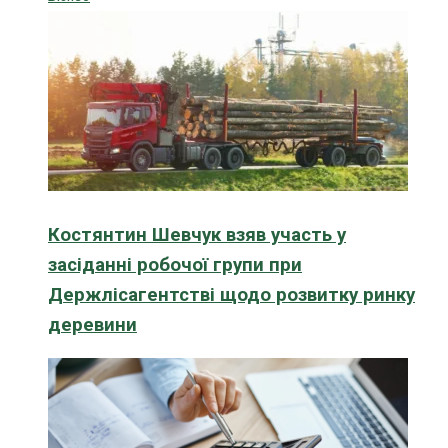
Костянтин Шевчук взяв участь у
засіданні робочої групи при
Держлісагентстві щодо розвитку ринку
деревини