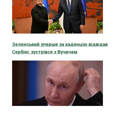
Зеленський уперше за каденцію відвідав
Сербію: зустрівся з Вучичем