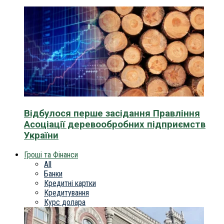
Відбулося перше засідання Правління
Асоціації деревообробних підприємств
України
Гроші та Фінанси
All
Банки
Кредитні картки
Кредитування
Курс долара