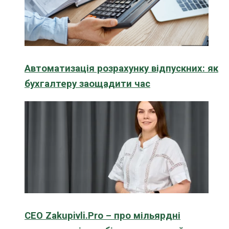
Автоматизація розрахунку відпускних: як
бухгалтеру заощадити час
CEO Zakupivli.Pro – про мільярдні