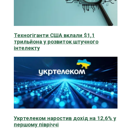
Техногіганти США вклали $1,1
трильйона у розвиток штучного
інтелекту
Укртелеком наростив дохід на 12,6% у
першому півріччі