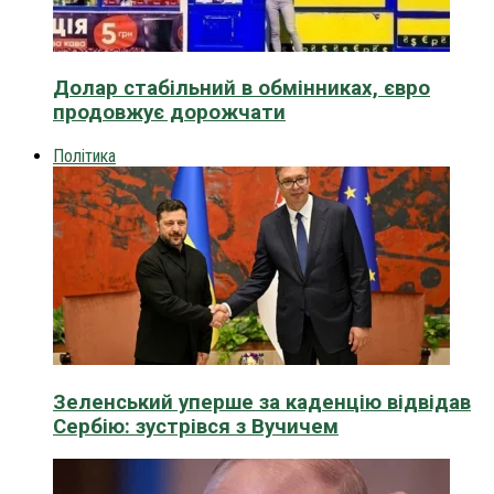
Долар стабільний в обмінниках, євро
продовжує дорожчати
Політика
Зеленський уперше за каденцію відвідав
Сербію: зустрівся з Вучичем