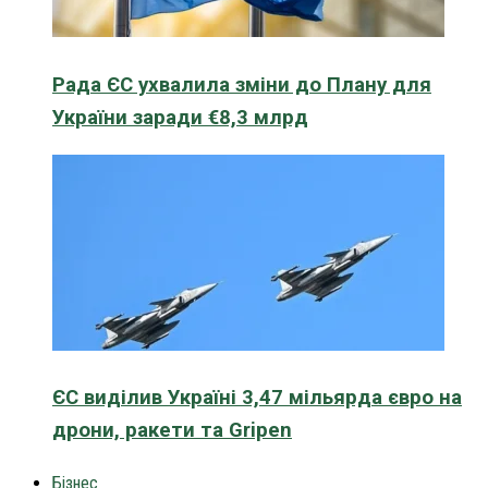
Рада ЄС ухвалила зміни до Плану для
України заради €8,3 млрд
ЄС виділив Україні 3,47 мільярда євро на
дрони, ракети та Gripen
Бізнес