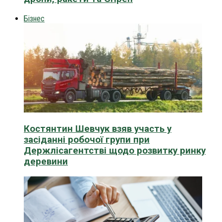
Бізнес
Костянтин Шевчук взяв участь у
засіданні робочої групи при
Держлісагентстві щодо розвитку ринку
деревини