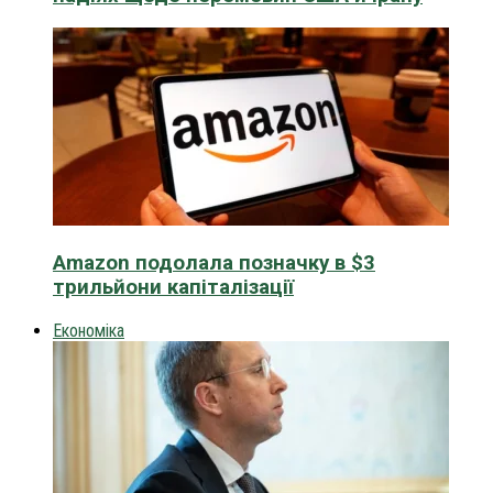
Amazon подолала позначку в $3
трильйони капіталізації
Економіка