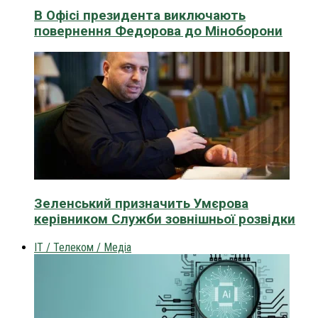
В Офісі президента виключають
повернення Федорова до Міноборони
Зеленський призначить Умєрова
керівником Служби зовнішньої розвідки
IT / Телеком / Медіа