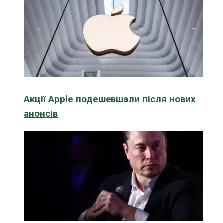
Акції Apple подешевшали після нових
анонсів