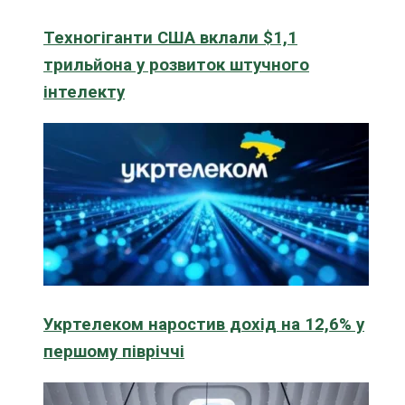
Техногіганти США вклали $1,1
трильйона у розвиток штучного
інтелекту
Укртелеком наростив дохід на 12,6% у
першому півріччі