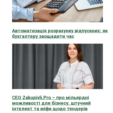
Автоматизація розрахунку відпускних: як
бухгалтеру заощадити час
CEO Zakupivli.Pro – про мільярдні
можливості для бізнесу, штучний
інтелект та міфи щодо тендерів