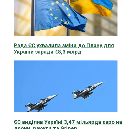
Рада ЄС ухвалила зміни до Плану для
України заради €8,3 млрд
ЄС виділив Україні 3,47 мільярда євро на
дрони, ракети та Gripen