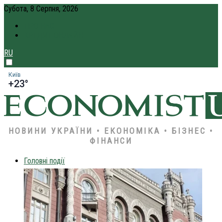
Субота, 8 Серпня, 2026
ПРО НАС
КРЕДИТ ОНЛАЙН
RU
Київ
+23°
НОВИНИ УКРАЇНИ • ЕКОНОМІКА • БІЗНЕС •
ФІНАНСИ
Головні події