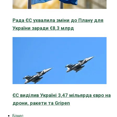
Рада ЄС ухвалила зміни до Плану для
України заради €8,3 млрд
ЄС виділив Україні 3,47 мільярда євро на
дрони, ракети та Gripen
Бізнес