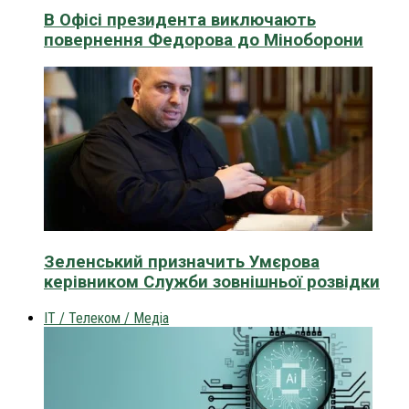
В Офісі президента виключають
повернення Федорова до Міноборони
Зеленський призначить Умєрова
керівником Служби зовнішньої розвідки
IT / Телеком / Медіа