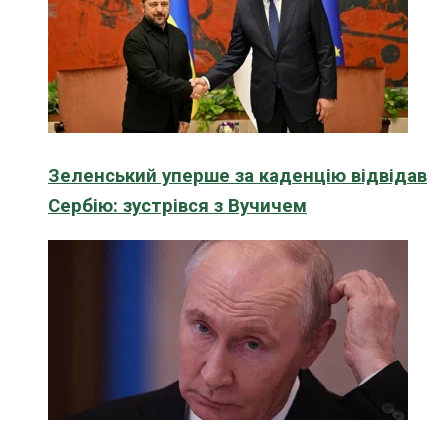
Зеленський уперше за каденцію відвідав
Сербію: зустрівся з Вучичем