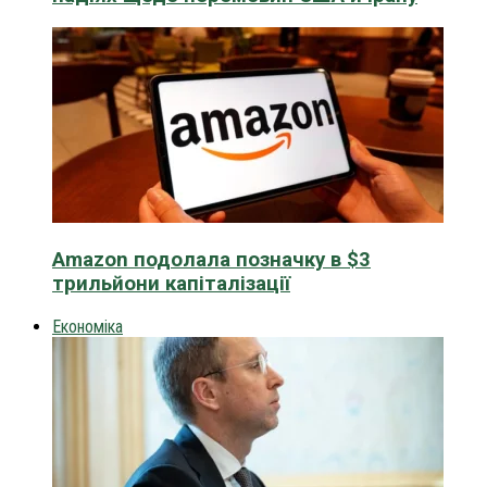
Amazon подолала позначку в $3
трильйони капіталізації
Економіка