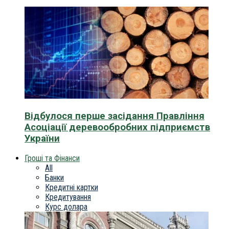
Відбулося перше засідання Правління
Асоціації деревообробних підприємств
України
Гроші та Фінанси
All
Банки
Кредитні картки
Кредитування
Курс долара