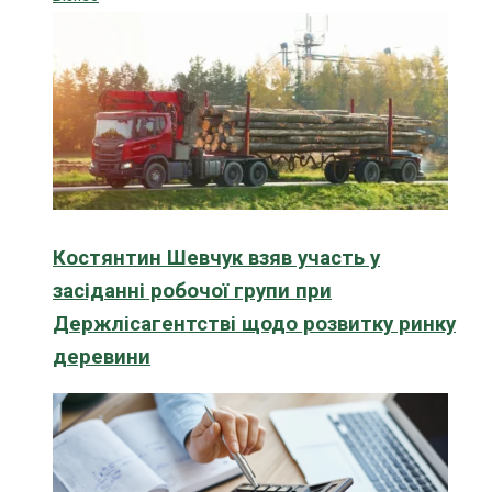
Костянтин Шевчук взяв участь у
засіданні робочої групи при
Держлісагентстві щодо розвитку ринку
деревини