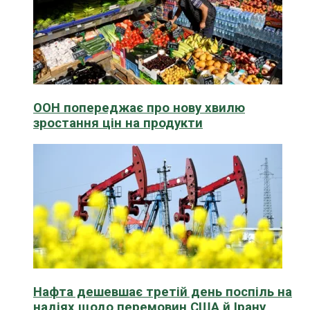
ООН попереджає про нову хвилю
зростання цін на продукти
Нафта дешевшає третій день поспіль на
надіях щодо перемовин США й Ірану