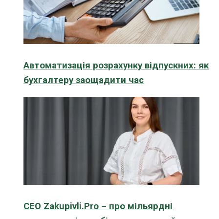
Автоматизація розрахунку відпускних: як
бухгалтеру заощадити час
CEO Zakupivli.Pro – про мільярдні