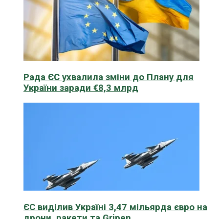
Рада ЄС ухвалила зміни до Плану для
України заради €8,3 млрд
ЄС виділив Україні 3,47 мільярда євро на
дрони, ракети та Gripen