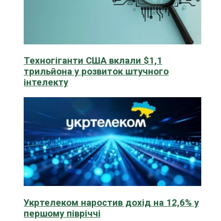
Техногіганти США вклали $1,1
трильйона у розвиток штучного
інтелекту
Укртелеком наростив дохід на 12,6% у
першому півріччі