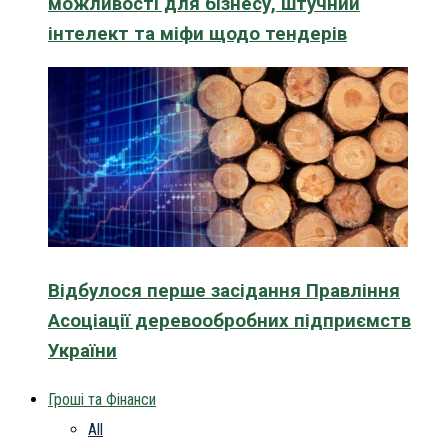
можливості для бізнесу, штучний
інтелект та міфи щодо тендерів
Відбулося перше засідання Правління
Асоціації деревообробних підприємств
України
Гроші та Фінанси
All