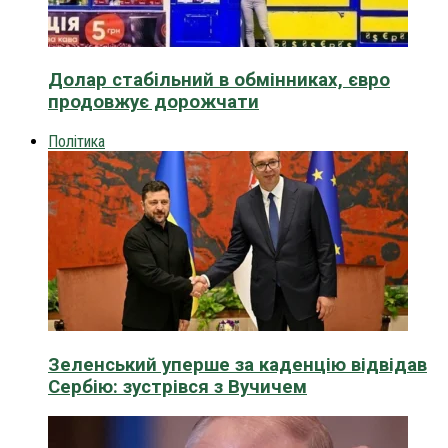
Долар стабільний в обмінниках, євро
продовжує дорожчати
Політика
Зеленський уперше за каденцію відвідав
Сербію: зустрівся з Вучичем