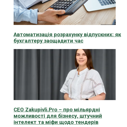
Автоматизація розрахунку відпускних: як
бухгалтеру заощадити час
CEO Zakupivli.Pro – про мільярдні
можливості для бізнесу, штучний
інтелект та міфи щодо тендерів