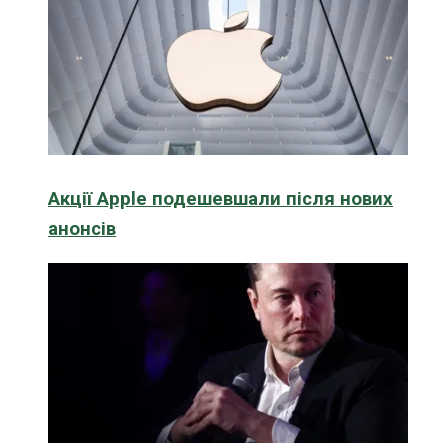
Акції Apple подешевшали після нових
анонсів