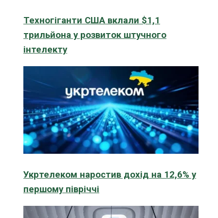
Техногіганти США вклали $1,1
трильйона у розвиток штучного
інтелекту
Укртелеком наростив дохід на 12,6% у
першому півріччі