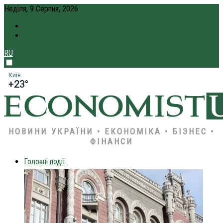
Неділя, 9 Серпня, 2026
ПРО НАС
КРЕДИТ ОНЛАЙН
RU
Київ
+23°
НОВИНИ УКРАЇНИ • ЕКОНОМІКА • БІЗНЕС •
ФІНАНСИ
Головні події