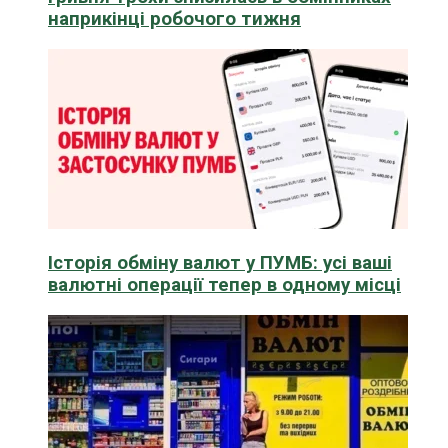
наприкінці робочого тижня
Історія обміну валют у ПУМБ: усі ваші
валютні операції тепер в одному місці