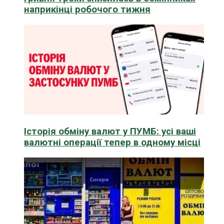
наприкінці робочого тижня
Історія обміну валют у ПУМБ: усі ваші
валютні операції тепер в одному місці