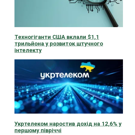
Техногіганти США вклали $1,1
трильйона у розвиток штучного
інтелекту
Укртелеком наростив дохід на 12,6% у
першому півріччі