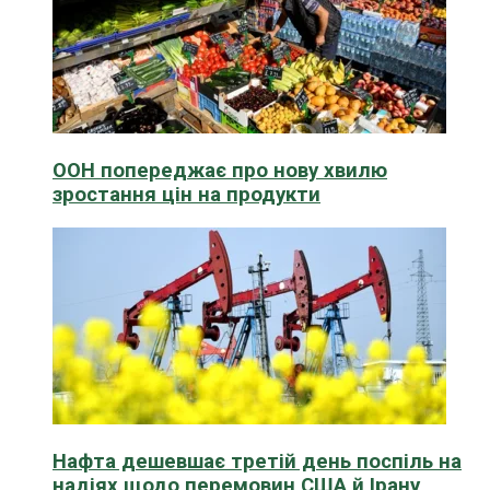
ООН попереджає про нову хвилю
зростання цін на продукти
Нафта дешевшає третій день поспіль на
надіях щодо перемовин США й Ірану