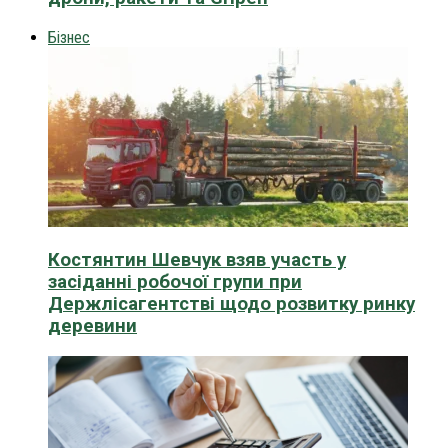
Бізнес
Костянтин Шевчук взяв участь у
засіданні робочої групи при
Держлісагентстві щодо розвитку ринку
деревини