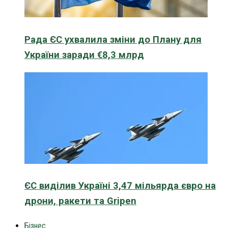
Рада ЄС ухвалила зміни до Плану для
України заради €8,3 млрд
ЄС виділив Україні 3,47 мільярда євро на
дрони, ракети та Gripen
Бізнес