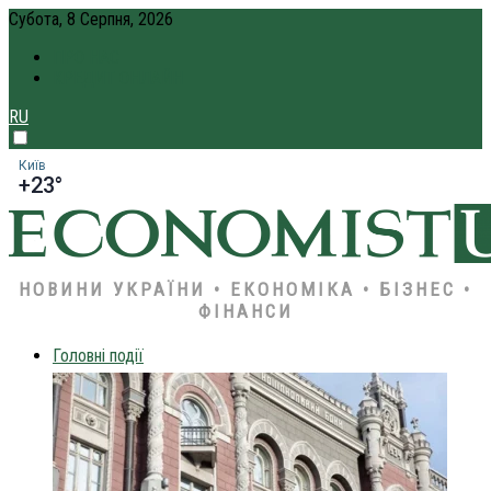
Субота, 8 Серпня, 2026
ПРО НАС
КРЕДИТ ОНЛАЙН
RU
Київ
+23°
НОВИНИ УКРАЇНИ • ЕКОНОМІКА • БІЗНЕС •
ФІНАНСИ
Головні події