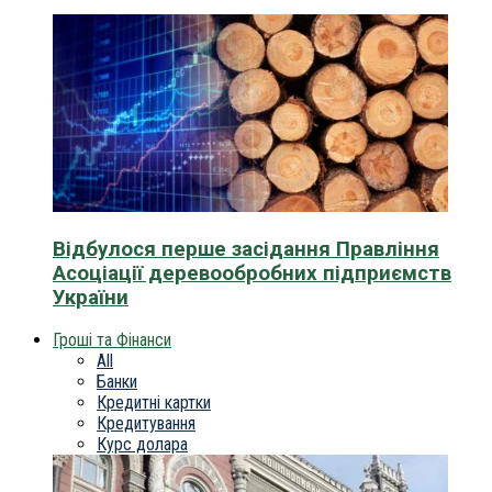
Відбулося перше засідання Правління
Асоціації деревообробних підприємств
України
Гроші та Фінанси
All
Банки
Кредитні картки
Кредитування
Курс долара