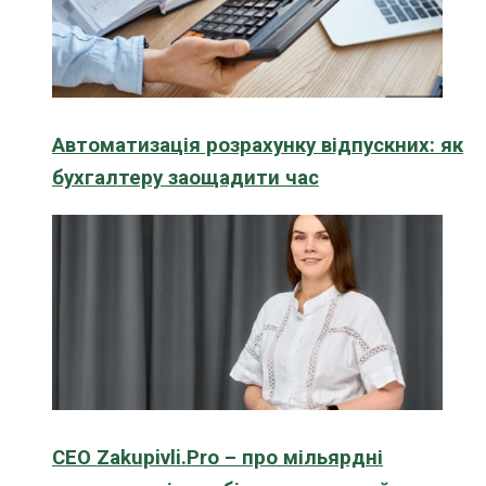
Автоматизація розрахунку відпускних: як
бухгалтеру заощадити час
CEO Zakupivli.Pro – про мільярдні