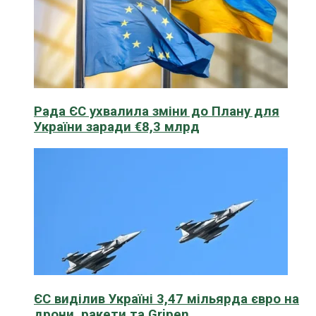
Рада ЄС ухвалила зміни до Плану для
України заради €8,3 млрд
ЄС виділив Україні 3,47 мільярда євро на
дрони, ракети та Gripen