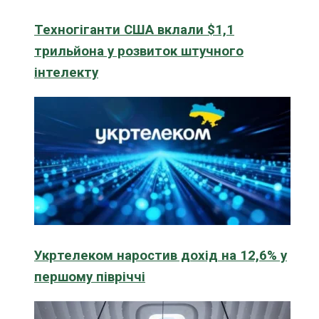
Техногіганти США вклали $1,1
трильйона у розвиток штучного
інтелекту
Укртелеком наростив дохід на 12,6% у
першому півріччі