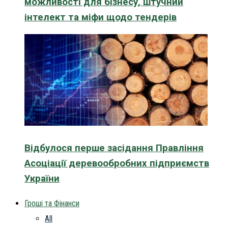
можливості для бізнесу, штучний
інтелект та міфи щодо тендерів
Відбулося перше засідання Правління
Асоціації деревообробних підприємств
України
Гроші та Фінанси
All