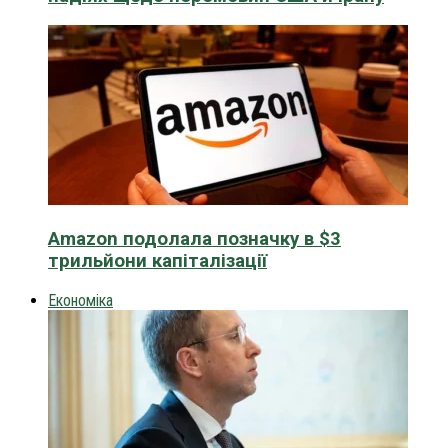
Amazon подолала позначку в $3
трильйони капіталізації
Економіка