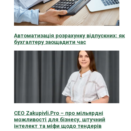
Автоматизація розрахунку відпускних: як
бухгалтеру заощадити час
CEO Zakupivli.Pro – про мільярдні
можливості для бізнесу, штучний
інтелект та міфи щодо тендерів