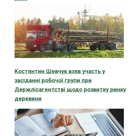
Костянтин Шевчук взяв участь у
засіданні робочої групи при
Держлісагентстві щодо розвитку ринку
деревини