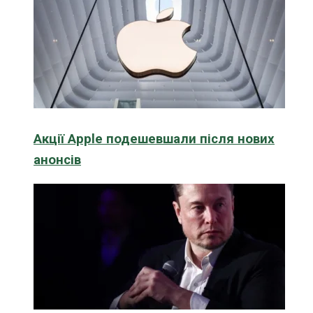
Акції Apple подешевшали після нових
анонсів