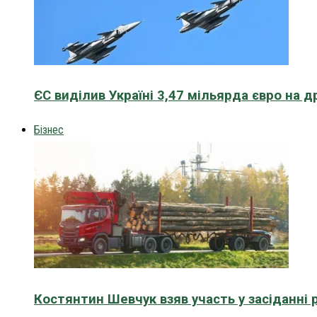
ЄС виділив Україні 3,47 мільярда євро на д
Бізнес
Костянтин Шевчук взяв участь у засіданні