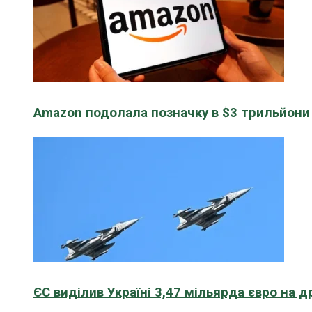
Amazon подолала позначку в $3 трильйони к
ЄС виділив Україні 3,47 мільярда євро на д