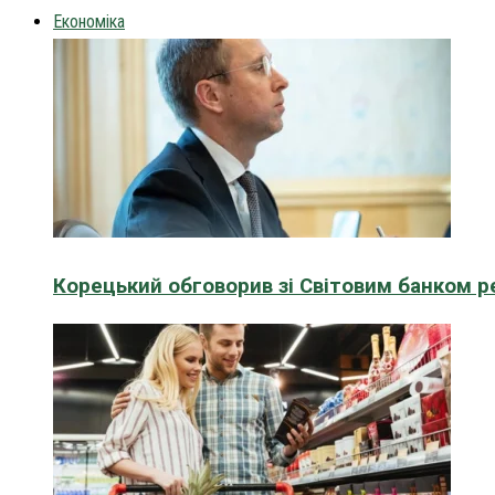
Економіка
Корецький обговорив зі Світовим банком р