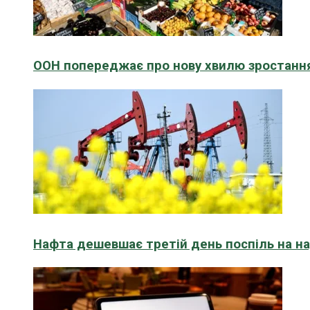
ООН попереджає про нову хвилю зростання
Нафта дешевшає третій день поспіль на н