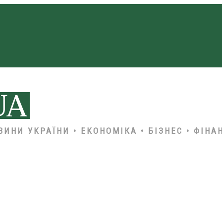
ВИНИ УКРАЇНИ • ЕКОНОМІКА • БІЗНЕС • ФІНА