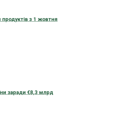
 продуктів з 1 жовтня
їни заради €8,3 млрд