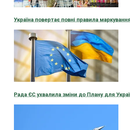
Україна повертає повні правила маркування
Рада ЄС ухвалила зміни до Плану для Укра