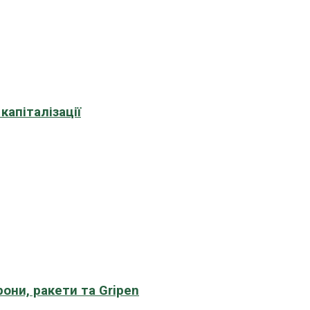
апіталізації
рони, ракети та Gripen