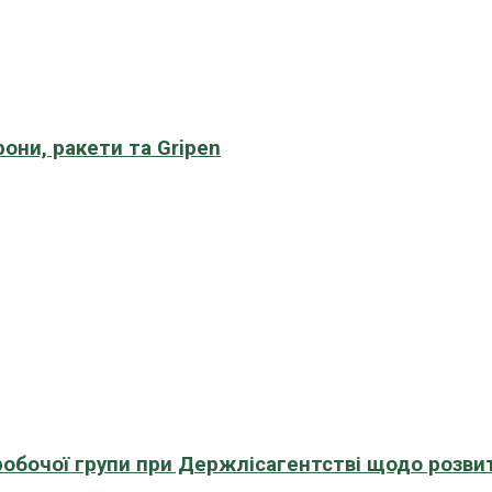
рони, ракети та Gripen
 робочої групи при Держлісагентстві щодо розви