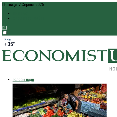
П’ятниця, 7 Серпня, 2026
ПРО НАС
КРЕДИТ ОНЛАЙН
RU
Київ
+35°
НО
Головні події