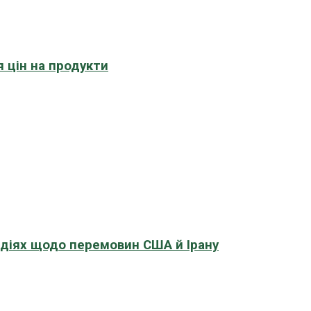
 цін на продукти
адіях щодо перемовин США й Ірану