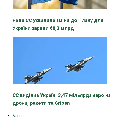
Рада ЄС ухвалила зміни до Плану для
України заради €8,3 млрд
ЄС виділив Україні 3,47 мільярда євро на
дрони, ракети та Gripen
Бізнес