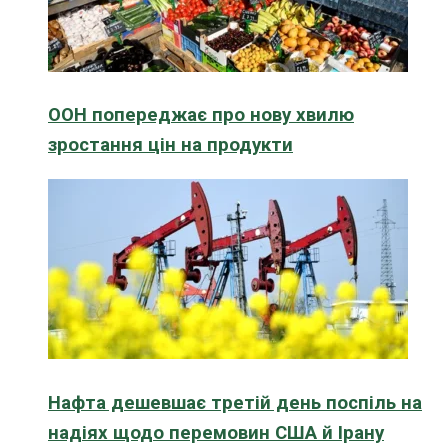
ООН попереджає про нову хвилю
зростання цін на продукти
Нафта дешевшає третій день поспіль на
надіях щодо перемовин США й Ірану