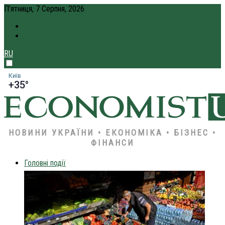
П’ятниця, 7 Серпня, 2026
ПРО НАС
КРЕДИТ ОНЛАЙН
RU
Київ
+35°
НОВИНИ УКРАЇНИ • ЕКОНОМІКА • БІЗНЕС •
ФІНАНСИ
Головні події