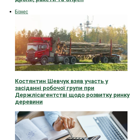
Бізнес
Костянтин Шевчук взяв участь у
засіданні робочої групи при
Держлісагентстві щодо розвитку ринку
деревини