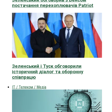
постачання перехоплювачів Patriot
Зеленський і Туск обговорили
історичний діалог та оборонну
співпрацю
IT / Телеком / Медіа