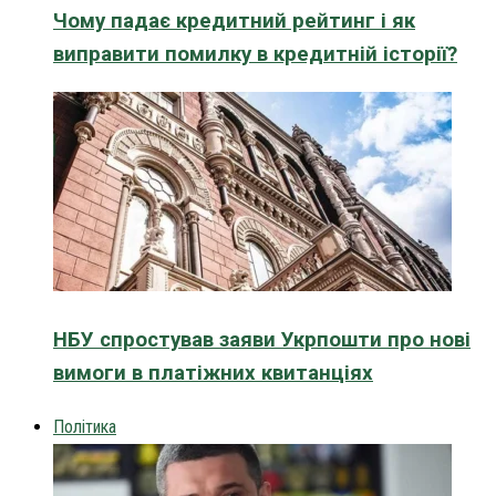
Чому падає кредитний рейтинг і як
виправити помилку в кредитній історії?
НБУ спростував заяви Укрпошти про нові
вимоги в платіжних квитанціях
Політика