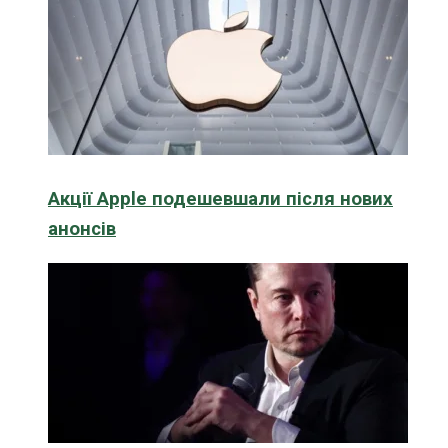
Акції Apple подешевшали після нових
анонсів