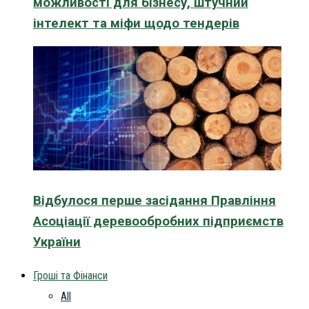
можливості для бізнесу, штучний
інтелект та міфи щодо тендерів
Відбулося перше засідання Правління
Асоціації деревообробних підприємств
України
Гроші та Фінанси
All