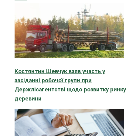
Костянтин Шевчук взяв участь у
засіданні робочої групи при
Держлісагентстві щодо розвитку ринку
деревини