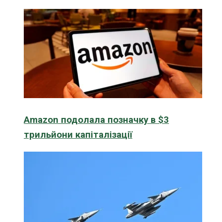
Amazon подолала позначку в $3
трильйони капіталізації