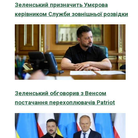
Зеленський призначить Умєрова
керівником Служби зовнішньої розвідки
Зеленський обговорив з Венсом
постачання перехоплювачів Patriot