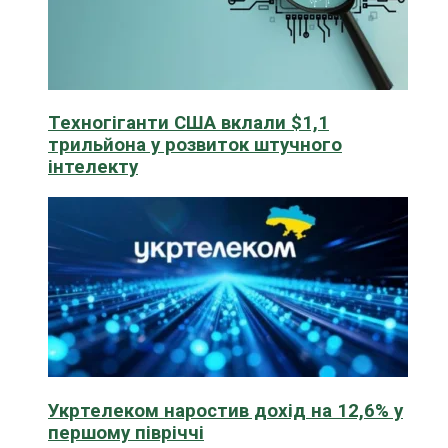
Техногіганти США вклали $1,1
трильйона у розвиток штучного
інтелекту
Укртелеком наростив дохід на 12,6% у
першому півріччі