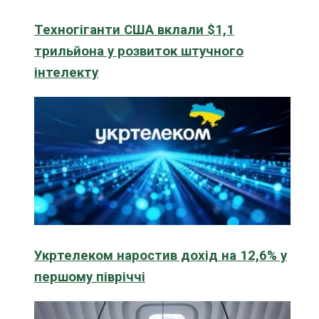
Техногіганти США вклали $1,1
трильйона у розвиток штучного
інтелекту
Укртелеком наростив дохід на 12,6% у
першому півріччі