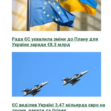
Рада ЄС ухвалила зміни до Плану для
України заради €8,3 млрд
ЄС виділив Україні 3,47 мільярда євро на
дрони, ракети та Gripen