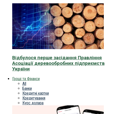
Відбулося перше засідання Правління
Асоціації деревообробних підприємств
України
Гроші та Фінанси
All
Банки
Кредитні картки
Кредитування
Курс долара