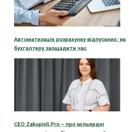
Автоматизація розрахунку відпускних: як
бухгалтеру заощадити час
CEO Zakupivli.Pro – про мільярдні