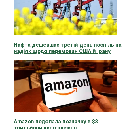
Нафта дешевшає третій день поспіль на
надіях щодо перемовин США й Ірану
Amazon подолала позначку в $3
трильйони капіталізації