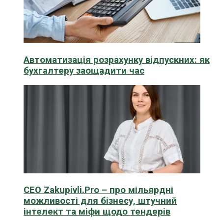
Автоматизація розрахунку відпускних: як
бухгалтеру заощадити час
CEO Zakupivli.Pro – про мільярдні
можливості для бізнесу, штучний
інтелект та міфи щодо тендерів