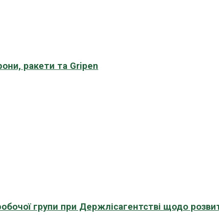
рони, ракети та Gripen
 робочої групи при Держлісагентстві щодо розви