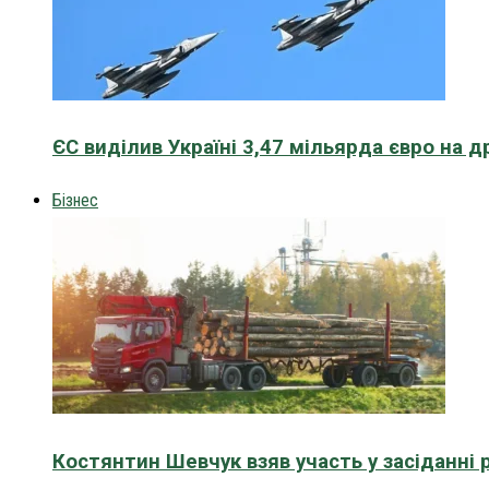
ЄС виділив Україні 3,47 мільярда євро на д
Бізнес
Костянтин Шевчук взяв участь у засіданні