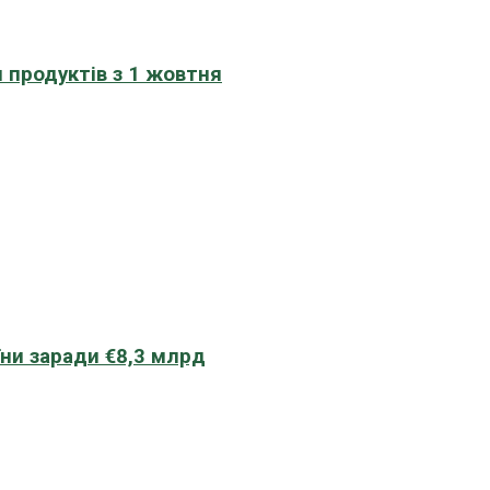
 продуктів з 1 жовтня
їни заради €8,3 млрд