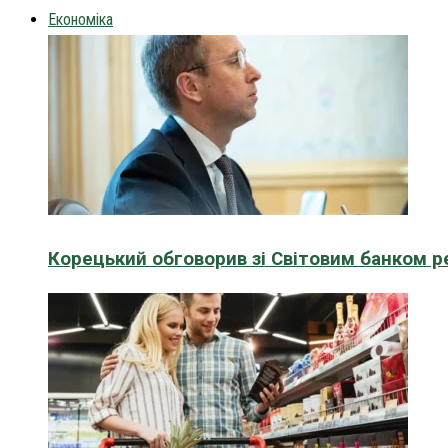
Економіка
Корецький обговорив зі Світовим банком р