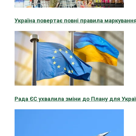
Україна повертає повні правила маркування
Рада ЄС ухвалила зміни до Плану для Укра