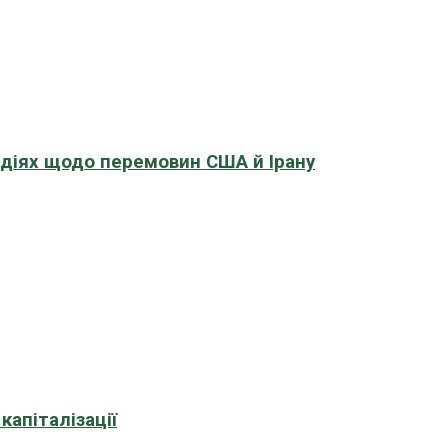
адіях щодо перемовин США й Ірану
апіталізації