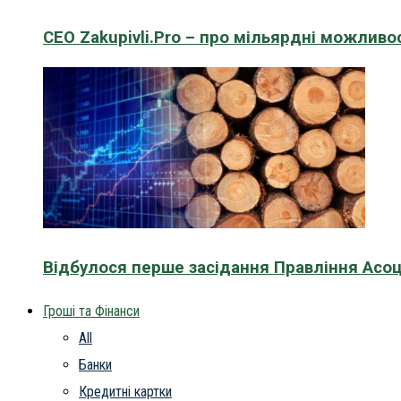
CEO Zakupivli.Pro – про мільярдні можливо
Відбулося перше засідання Правління Асоц
Гроші та Фінанси
All
Банки
Кредитні картки