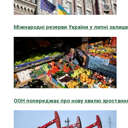
Міжнародні резерви України у липні зали
ООН попереджає про нову хвилю зростання