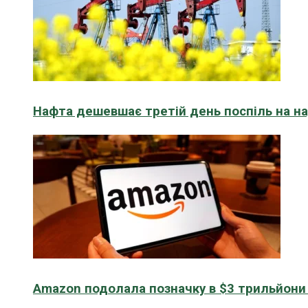
Нафта дешевшає третій день поспіль на н
Amazon подолала позначку в $3 трильйони к