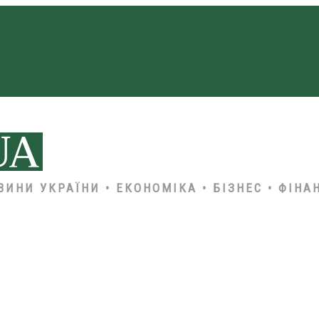
ВИНИ УКРАЇНИ • ЕКОНОМІКА • БІЗНЕС • ФІНА