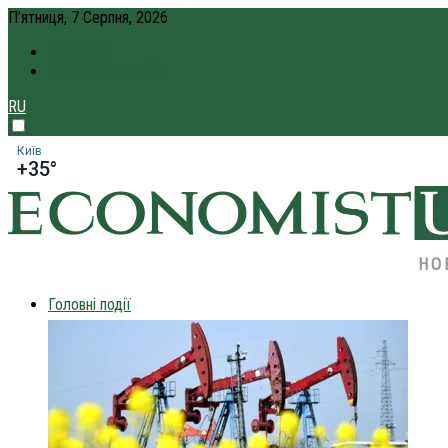
П’ятниця, 7 Серпня, 2026
ПРО НАС
КРЕДИТ ОНЛАЙН
RU
Київ
+35°
НО
Головні події