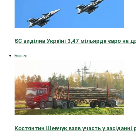
ЄС виділив Україні 3,47 мільярда євро на д
Бізнес
Костянтин Шевчук взяв участь у засіданні