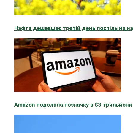
Нафта дешевшає третій день поспіль на н
Amazon подолала позначку в $3 трильйони к