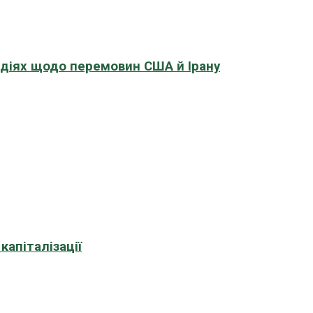
адіях щодо перемовин США й Ірану
апіталізації