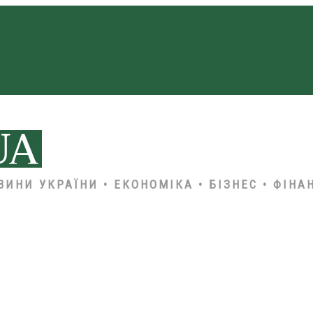
ВИНИ УКРАЇНИ • ЕКОНОМІКА • БІЗНЕС • ФІНА