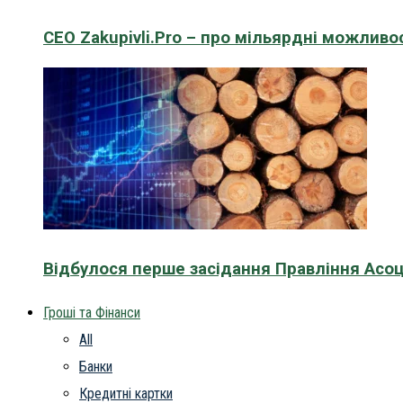
CEO Zakupivli.Pro – про мільярдні можливо
Відбулося перше засідання Правління Асоц
Гроші та Фінанси
All
Банки
Кредитні картки