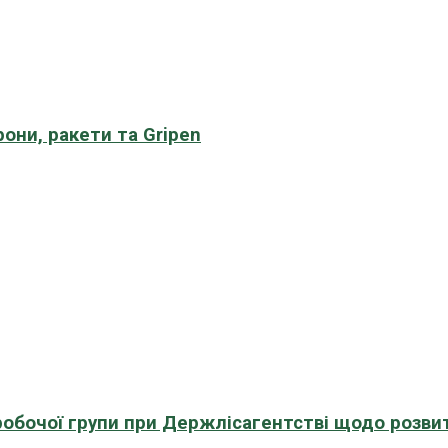
рони, ракети та Gripen
 робочої групи при Держлісагентстві щодо розви