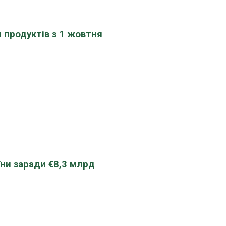
 продуктів з 1 жовтня
їни заради €8,3 млрд