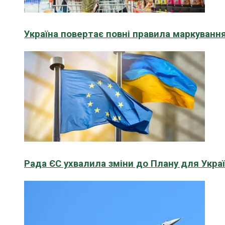
Україна повертає повні правила маркування
Рада ЄС ухвалила зміни до Плану для Укра