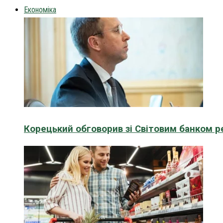
Економіка
Корецький обговорив зі Світовим банком р