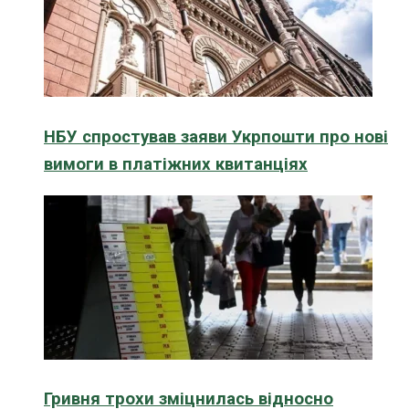
НБУ спростував заяви Укрпошти про нові
вимоги в платіжних квитанціях
Гривня трохи зміцнилась відносно