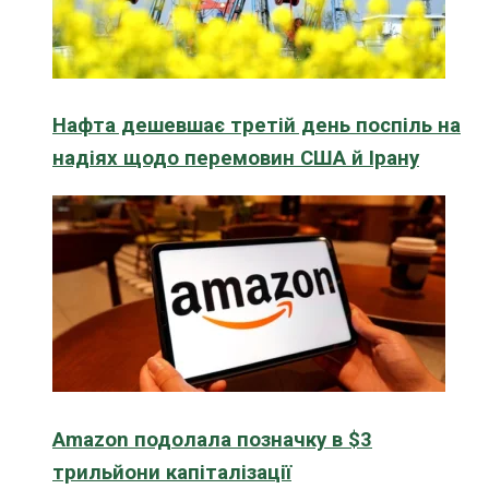
Нафта дешевшає третій день поспіль на
надіях щодо перемовин США й Ірану
Amazon подолала позначку в $3
трильйони капіталізації