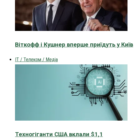
Віткофф і Кушнер вперше приїдуть у Київ
IT / Телеком / Медіа
Техногіганти США вклали $1,1