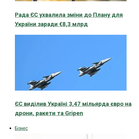
Рада ЄС ухвалила зміни до Плану для
України заради €8,3 млрд
ЄС виділив Україні 3,47 мільярда євро на
дрони, ракети та Gripen
Бізнес