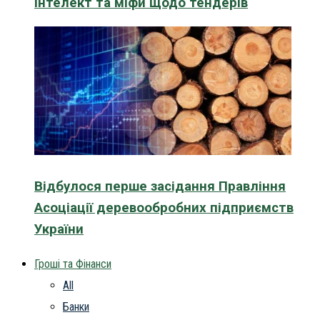
інтелект та міфи щодо тендерів
Відбулося перше засідання Правління
Асоціації деревообробних підприємств
України
Гроші та Фінанси
All
Банки