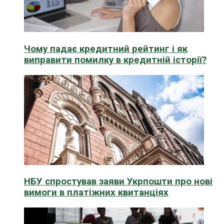
Чому падає кредитний рейтинг і як
виправити помилку в кредитній історії?
НБУ спростував заяви Укрпошти про нові
вимоги в платіжних квитанціях