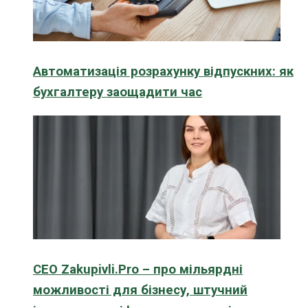
Автоматизація розрахунку відпускних: як
бухгалтеру заощадити час
CEO Zakupivli.Pro – про мільярдні
можливості для бізнесу, штучний