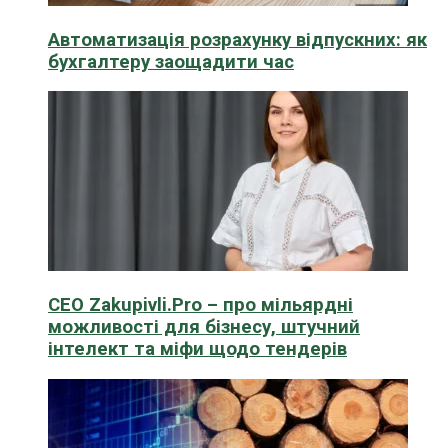
Автоматизація розрахунку відпускних: як
бухгалтеру заощадити час
CEO Zakupivli.Pro – про мільярдні
можливості для бізнесу, штучний
інтелект та міфи щодо тендерів