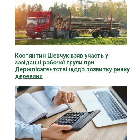
Костянтин Шевчук взяв участь у
засіданні робочої групи при
Держлісагентстві щодо розвитку ринку
деревини