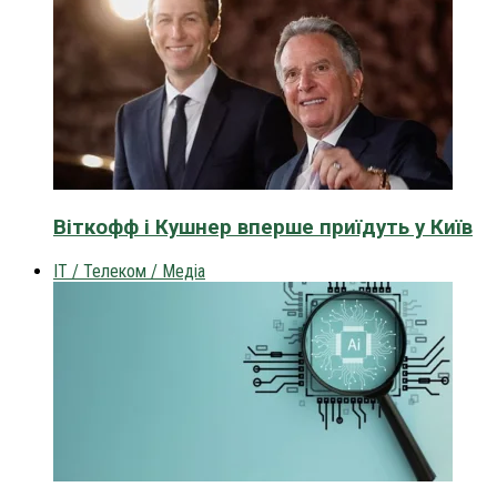
Віткофф і Кушнер вперше приїдуть у Київ
IT / Телеком / Медіа