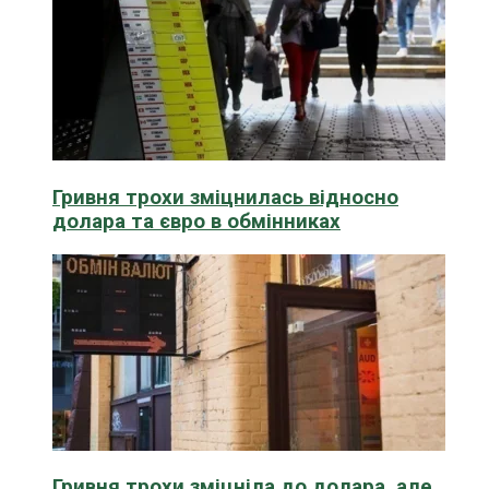
Гривня трохи зміцнилась відносно
долара та євро в обмінниках
Гривня трохи зміцніла до долара, але