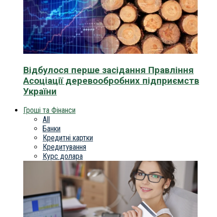
Відбулося перше засідання Правління
Асоціації деревообробних підприємств
України
Гроші та Фінанси
All
Банки
Кредитні картки
Кредитування
Курс долара