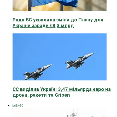
Рада ЄС ухвалила зміни до Плану для
України заради €8,3 млрд
ЄС виділив Україні 3,47 мільярда євро на
дрони, ракети та Gripen
Бізнес