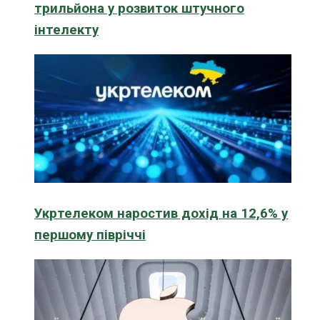
трильйона у розвиток штучного
інтелекту
Укртелеком наростив дохід на 12,6% у
першому півріччі