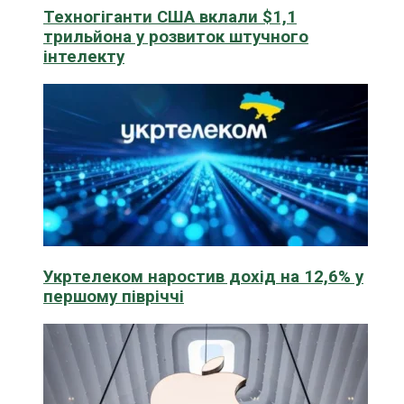
Техногіганти США вклали $1,1
трильйона у розвиток штучного
інтелекту
Укртелеком наростив дохід на 12,6% у
першому півріччі