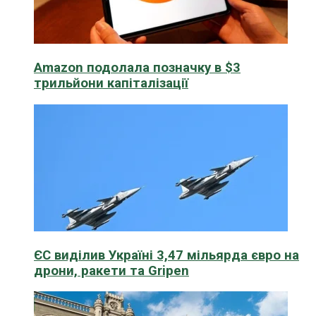
Amazon подолала позначку в $3
трильйони капіталізації
ЄС виділив Україні 3,47 мільярда євро на
дрони, ракети та Gripen