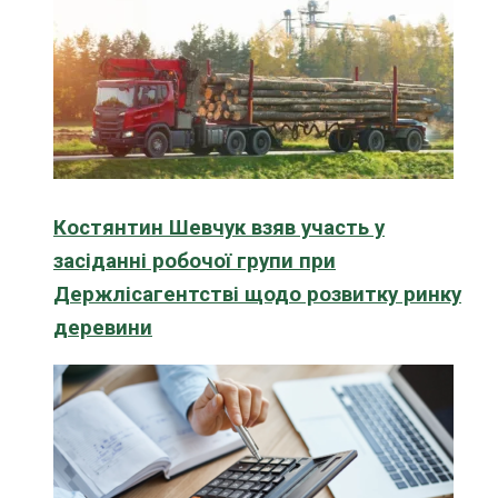
Костянтин Шевчук взяв участь у
засіданні робочої групи при
Держлісагентстві щодо розвитку ринку
деревини