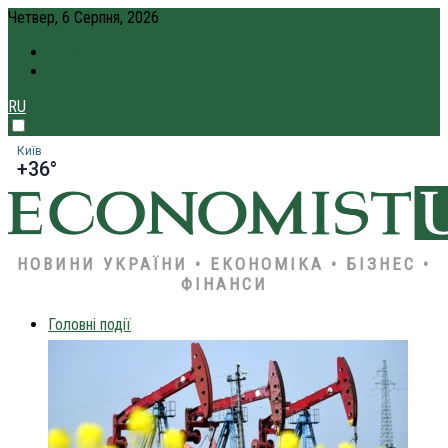
Четвер, 6 Серпня, 2026
ПРО НАС
КРЕДИТ ОНЛАЙН
RU
Київ
+36°
НОВИНИ УКРАЇНИ • ЕКОНОМІКА • БІЗНЕС •
ФІНАНСИ
Головні події