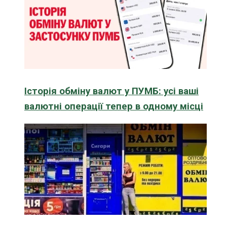
Історія обміну валют у ПУМБ: усі ваші
валютні операції тепер в одному місці