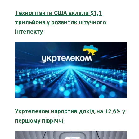
Техногіганти США вклали $1,1
трильйона у розвиток штучного
інтелекту
Укртелеком наростив дохід на 12,6% у
першому півріччі