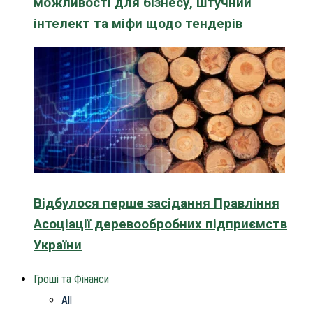
можливості для бізнесу, штучний
інтелект та міфи щодо тендерів
Відбулося перше засідання Правління
Асоціації деревообробних підприємств
України
Гроші та Фінанси
All