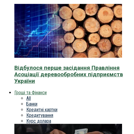
Відбулося перше засідання Правління
Асоціації деревообробних підприємств
України
Гроші та Фінанси
All
Банки
Кредитні картки
Кредитування
Курс долара