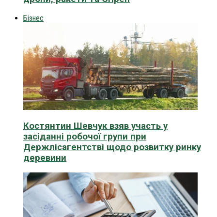
Бізнес
Костянтин Шевчук взяв участь у
засіданні робочої групи при
Держлісагентстві щодо розвитку ринку
деревини