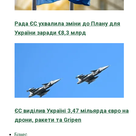
Рада ЄС ухвалила зміни до Плану для
України заради €8,3 млрд
ЄС виділив Україні 3,47 мільярда євро на
дрони, ракети та Gripen
Бізнес