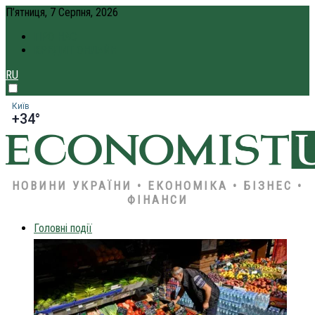
П’ятниця, 7 Серпня, 2026
ПРО НАС
КРЕДИТ ОНЛАЙН
RU
Київ
+34°
НОВИНИ УКРАЇНИ • ЕКОНОМІКА • БІЗНЕС •
ФІНАНСИ
Головні події