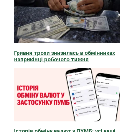
Гривня трохи знизилась в обмінниках
наприкінці робочого тижня
Історія обміну валют у ПУМБ: усі ваші