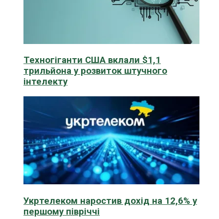
Техногіганти США вклали $1,1
трильйона у розвиток штучного
інтелекту
Укртелеком наростив дохід на 12,6% у
першому півріччі