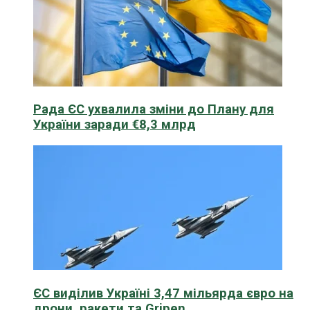
Рада ЄС ухвалила зміни до Плану для
України заради €8,3 млрд
ЄС виділив Україні 3,47 мільярда євро на
дрони, ракети та Gripen