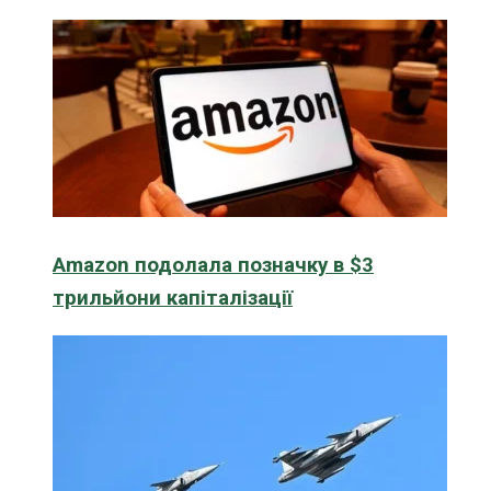
Amazon подолала позначку в $3
трильйони капіталізації