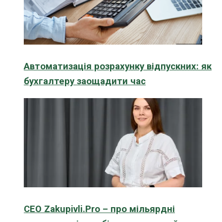
Автоматизація розрахунку відпускних: як
бухгалтеру заощадити час
CEO Zakupivli.Pro – про мільярдні