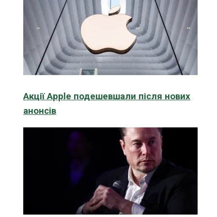
Акції Apple подешевшали після нових
анонсів