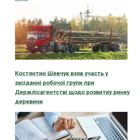
Костянтин Шевчук взяв участь у
засіданні робочої групи при
Держлісагентстві щодо розвитку ринку
деревини