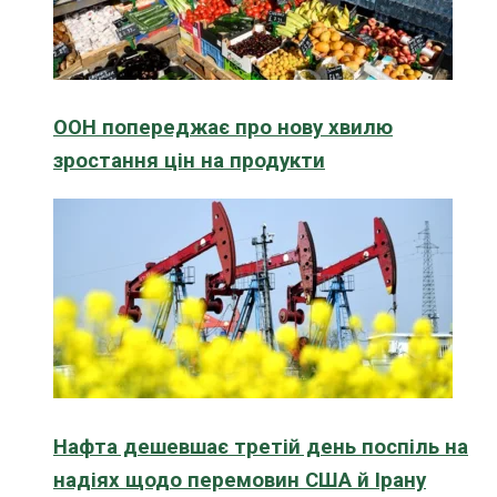
ООН попереджає про нову хвилю
зростання цін на продукти
Нафта дешевшає третій день поспіль на
надіях щодо перемовин США й Ірану