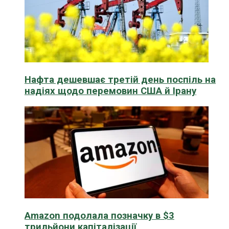
Нафта дешевшає третій день поспіль на
надіях щодо перемовин США й Ірану
Amazon подолала позначку в $3
трильйони капіталізації