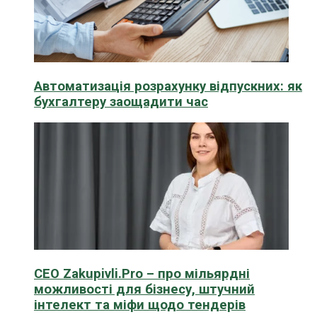
Автоматизація розрахунку відпускних: як
бухгалтеру заощадити час
CEO Zakupivli.Pro – про мільярдні
можливості для бізнесу, штучний
інтелект та міфи щодо тендерів