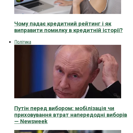
Чому падає кредитний рейтинг і як
виправити помилку в кредитній історії?
Політика
Путін перед вибором: мобілізація чи
приховування втрат напередодні виборів
— Newsweek