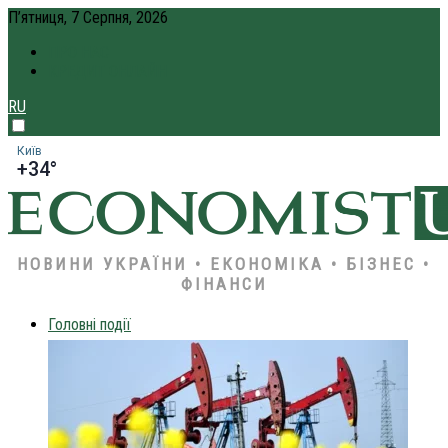
П’ятниця, 7 Серпня, 2026
ПРО НАС
КРЕДИТ ОНЛАЙН
RU
Київ
+34°
НОВИНИ УКРАЇНИ • ЕКОНОМІКА • БІЗНЕС •
ФІНАНСИ
Головні події