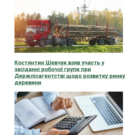
Костянтин Шевчук взяв участь у
засіданні робочої групи при
Держлісагентстві щодо розвитку ринку
деревини