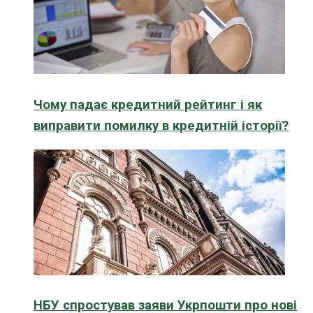
Чому падає кредитний рейтинг і як
виправити помилку в кредитній історії?
НБУ спростував заяви Укрпошти про нові