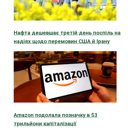
Нафта дешевшає третій день поспіль на
надіях щодо перемовин США й Ірану
Amazon подолала позначку в $3
трильйони капіталізації