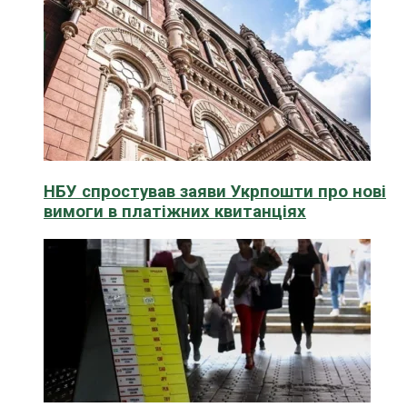
НБУ спростував заяви Укрпошти про нові
вимоги в платіжних квитанціях