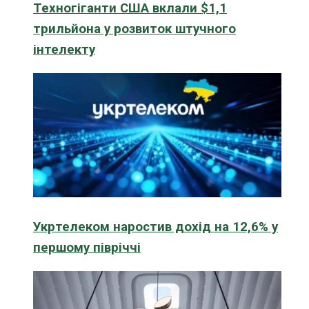
Техногіганти США вклали $1,1
трильйона у розвиток штучного
інтелекту
Укртелеком наростив дохід на 12,6% у
першому півріччі