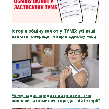
Історія обміну валют у ПУМБ: усі ваші
валютні операції тепер в одному місці
Чому падає кредитний рейтинг і як
виправити помилку в кредитній історії?