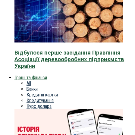
Відбулося перше засідання Правління
Асоціації деревообробних підприємств
України
Гроші та Фінанси
All
Банки
Кредитні картки
Кредитування
Курс долара