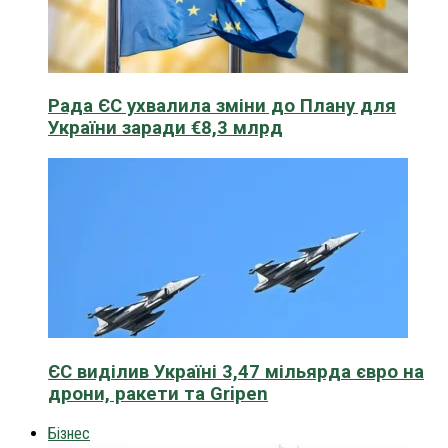
Рада ЄС ухвалила зміни до Плану для
України заради €8,3 млрд
ЄС виділив Україні 3,47 мільярда євро на
дрони, ракети та Gripen
Бізнес