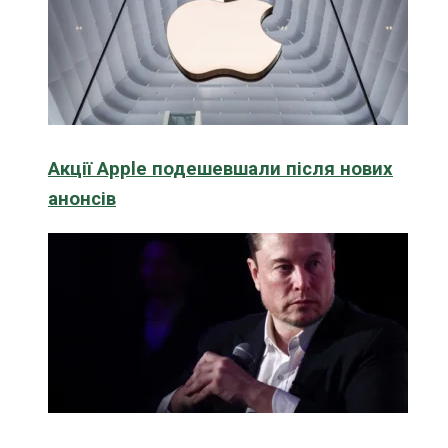
Акції Apple подешевшали після нових
анонсів