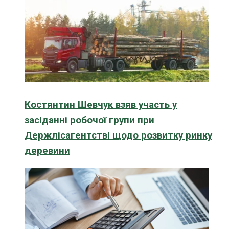
Костянтин Шевчук взяв участь у
засіданні робочої групи при
Держлісагентстві щодо розвитку ринку
деревини