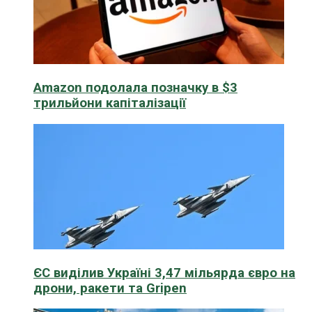
Amazon подолала позначку в $3
трильйони капіталізації
ЄС виділив Україні 3,47 мільярда євро на
дрони, ракети та Gripen