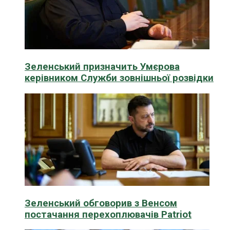
Зеленський призначить Умєрова
керівником Служби зовнішньої розвідки
Зеленський обговорив з Венсом
постачання перехоплювачів Patriot