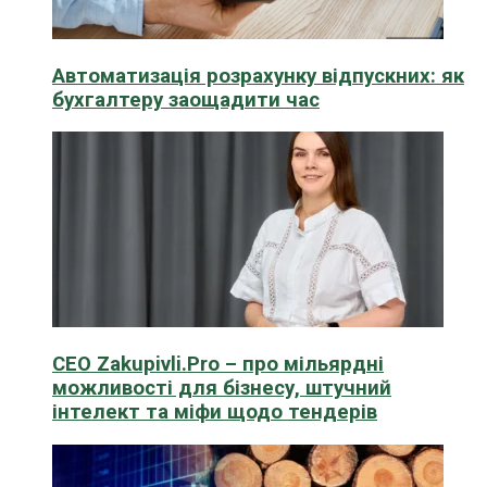
Автоматизація розрахунку відпускних: як
бухгалтеру заощадити час
CEO Zakupivli.Pro – про мільярдні
можливості для бізнесу, штучний
інтелект та міфи щодо тендерів