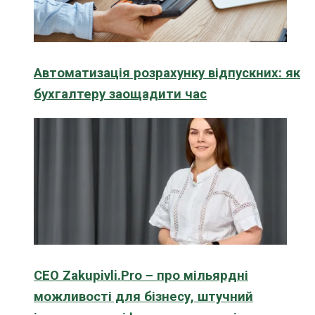
Автоматизація розрахунку відпускних: як
бухгалтеру заощадити час
CEO Zakupivli.Pro – про мільярдні
можливості для бізнесу, штучний