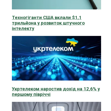
Техногіганти США вклали $1,1
трильйона у розвиток штучного
інтелекту
Укртелеком наростив дохід на 12,6% у
першому півріччі