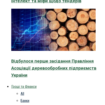
інтелект та міфи щодо тендерів
Відбулося перше засідання Правління
Асоціації деревообробних підприємств
України
Гроші та Фінанси
All
Банки