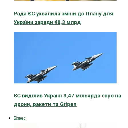
Рада ЄС ухвалила зміни до Плану для
України заради €8,3 млрд
ЄС виділив Україні 3,47 мільярда євро на
дрони, ракети та Gripen
Бізнес