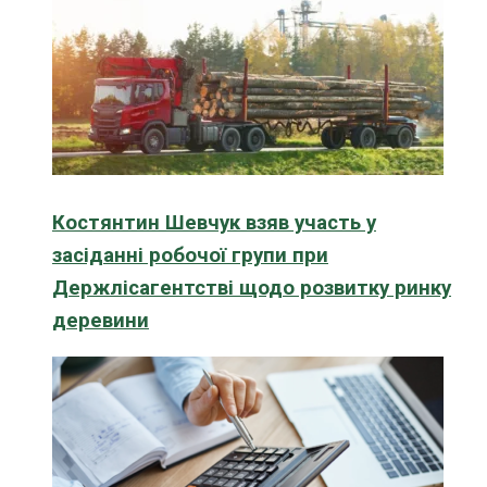
Костянтин Шевчук взяв участь у
засіданні робочої групи при
Держлісагентстві щодо розвитку ринку
деревини