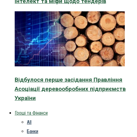
інтелект та міфи щодо тендерів
Відбулося перше засідання Правління
Асоціації деревообробних підприємств
України
Гроші та Фінанси
All
Банки