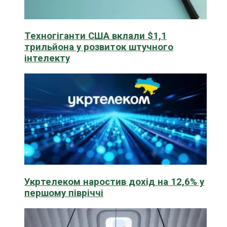
Техногіганти США вклали $1,1
трильйона у розвиток штучного
інтелекту
Укртелеком наростив дохід на 12,6% у
першому півріччі