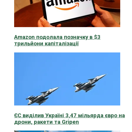
Amazon подолала позначку в $3
трильйони капіталізації
ЄС виділив Україні 3,47 мільярда євро на
дрони, ракети та Gripen