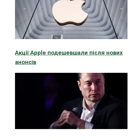
Акції Apple подешевшали після нових
анонсів