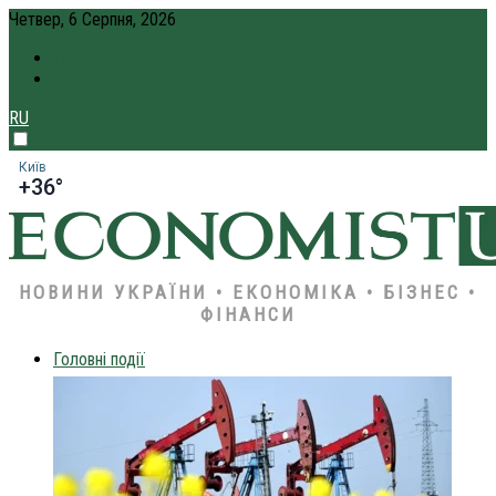
Четвер, 6 Серпня, 2026
ПРО НАС
КРЕДИТ ОНЛАЙН
RU
Київ
+36°
НОВИНИ УКРАЇНИ • ЕКОНОМІКА • БІЗНЕС •
ФІНАНСИ
Головні події