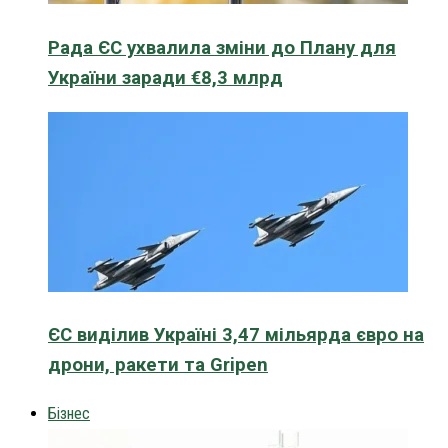
Рада ЄС ухвалила зміни до Плану для
України заради €8,3 млрд
ЄС виділив Україні 3,47 мільярда євро на
дрони, ракети та Gripen
Бізнес