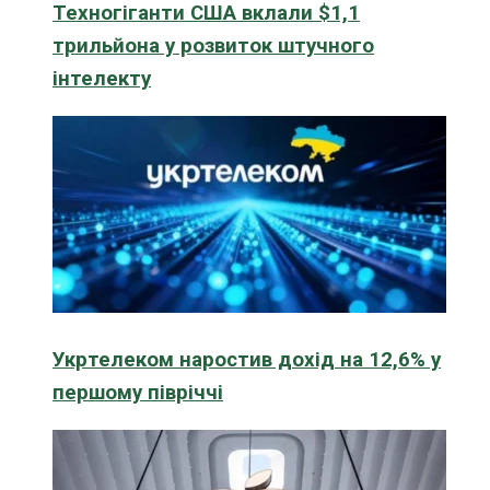
Техногіганти США вклали $1,1
трильйона у розвиток штучного
інтелекту
Укртелеком наростив дохід на 12,6% у
першому півріччі