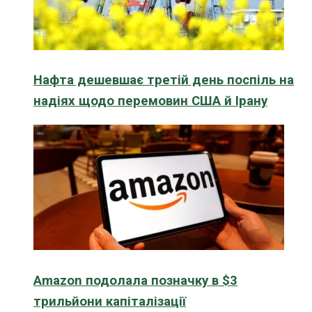
Нафта дешевшає третій день поспіль на
надіях щодо перемовин США й Ірану
Amazon подолала позначку в $3
трильйони капіталізації