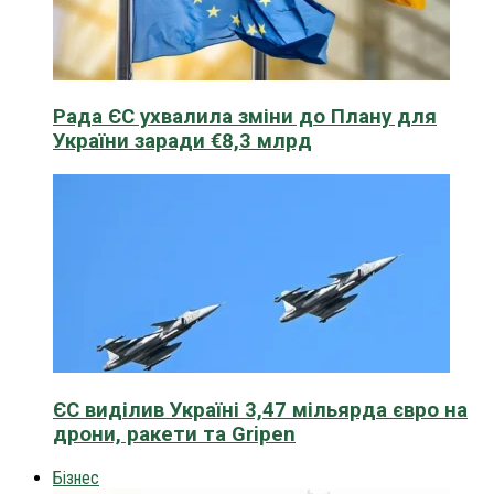
Рада ЄС ухвалила зміни до Плану для
України заради €8,3 млрд
ЄС виділив Україні 3,47 мільярда євро на
дрони, ракети та Gripen
Бізнес