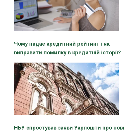
Чому падає кредитний рейтинг і як
виправити помилку в кредитній історії?
НБУ спростував заяви Укрпошти про нові