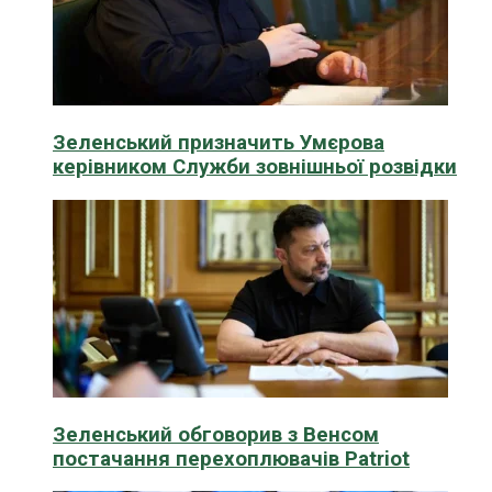
Зеленський призначить Умєрова
керівником Служби зовнішньої розвідки
Зеленський обговорив з Венсом
постачання перехоплювачів Patriot