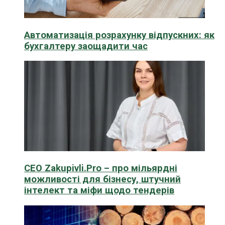
Автоматизація розрахунку відпускних: як
бухгалтеру заощадити час
CEO Zakupivli.Pro – про мільярдні
можливості для бізнесу, штучний
інтелект та міфи щодо тендерів