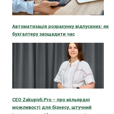
Автоматизація розрахунку відпускних: як
бухгалтеру заощадити час
CEO Zakupivli.Pro – про мільярдні
можливості для бізнесу, штучний