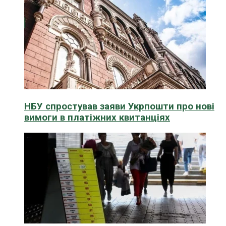
НБУ спростував заяви Укрпошти про нові
вимоги в платіжних квитанціях