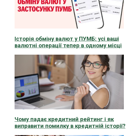
Історія обміну валют у ПУМБ: усі ваші
валютні операції тепер в одному місці
Чому падає кредитний рейтинг і як
виправити помилку в кредитній історії?