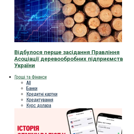
Відбулося перше засідання Правління
Асоціації деревообробних підприємств
України
Гроші та Фінанси
All
Банки
Кредитні картки
Кредитування
Курс долара