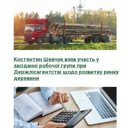
Костянтин Шевчук взяв участь у
засіданні робочої групи при
Держлісагентстві щодо розвитку ринку
деревини