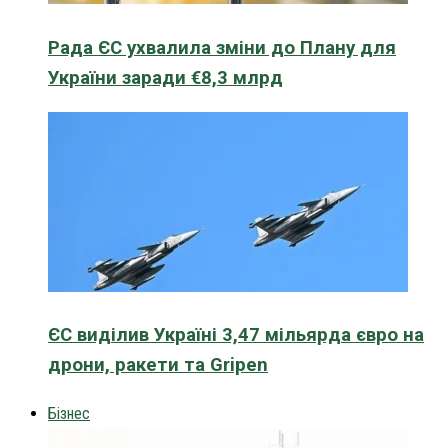
Рада ЄС ухвалила зміни до Плану для
України заради €8,3 млрд
ЄС виділив Україні 3,47 мільярда євро на
дрони, ракети та Gripen
Бізнес