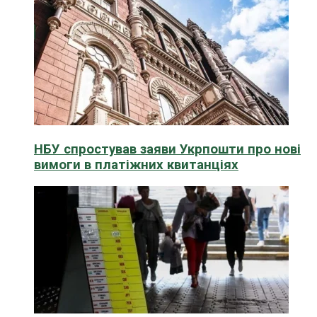
НБУ спростував заяви Укрпошти про нові
вимоги в платіжних квитанціях