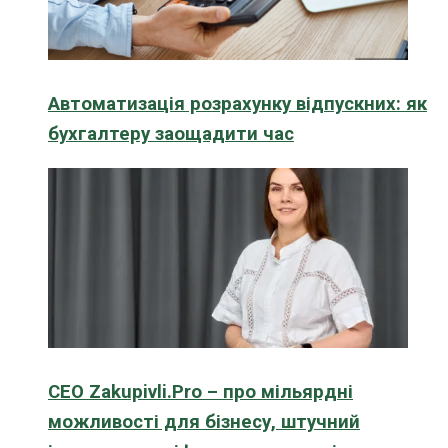
Автоматизація розрахунку відпускних: як
бухгалтеру заощадити час
CEO Zakupivli.Pro – про мільярдні
можливості для бізнесу, штучний