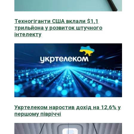
Техногіганти США вклали $1,1
трильйона у розвиток штучного
інтелекту
Укртелеком наростив дохід на 12,6% у
першому півріччі