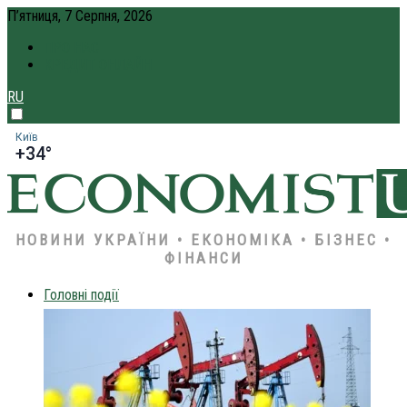
П’ятниця, 7 Серпня, 2026
ПРО НАС
КРЕДИТ ОНЛАЙН
RU
Київ
+34°
НОВИНИ УКРАЇНИ • ЕКОНОМІКА • БІЗНЕС •
ФІНАНСИ
Головні події