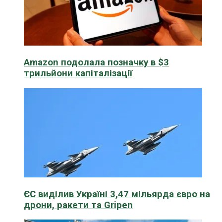
Amazon подолала позначку в $3
трильйони капіталізації
ЄС виділив Україні 3,47 мільярда євро на
дрони, ракети та Gripen