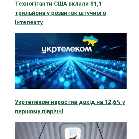
Техногіганти США вклали $1,1
трильйона у розвиток штучного
інтелекту
Укртелеком наростив дохід на 12,6% у
першому півріччі