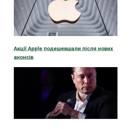
Акції Apple подешевшали після нових
анонсів