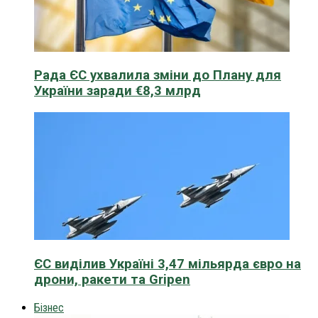
Рада ЄС ухвалила зміни до Плану для
України заради €8,3 млрд
ЄС виділив Україні 3,47 мільярда євро на
дрони, ракети та Gripen
Бізнес