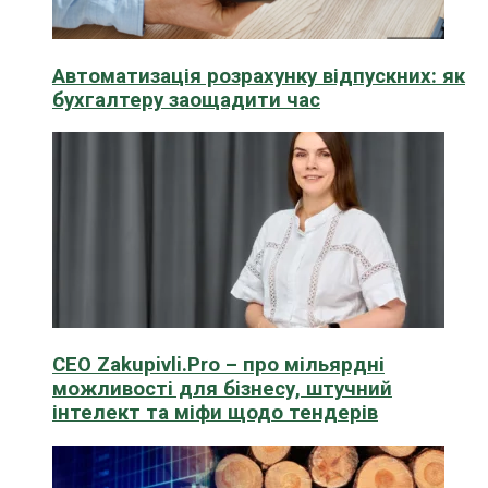
Автоматизація розрахунку відпускних: як
бухгалтеру заощадити час
CEO Zakupivli.Pro – про мільярдні
можливості для бізнесу, штучний
інтелект та міфи щодо тендерів