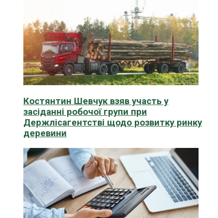
Костянтин Шевчук взяв участь у
засіданні робочої групи при
Держлісагентстві щодо розвитку ринку
деревини