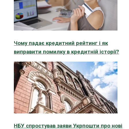
Чому падає кредитний рейтинг і як
виправити помилку в кредитній історії?
НБУ спростував заяви Укрпошти про нові