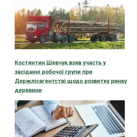
Костянтин Шевчук взяв участь у
засіданні робочої групи при
Держлісагентстві щодо розвитку ринку
деревини