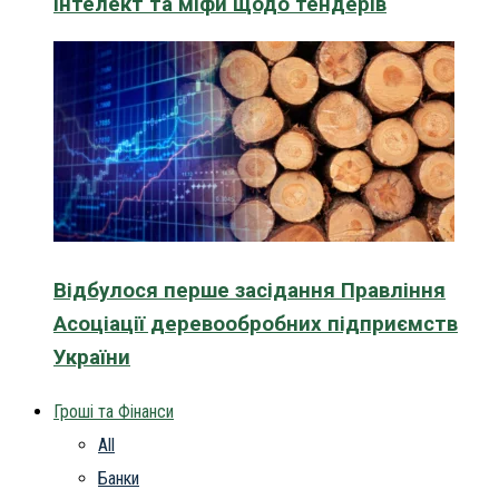
інтелект та міфи щодо тендерів
Відбулося перше засідання Правління
Асоціації деревообробних підприємств
України
Гроші та Фінанси
All
Банки