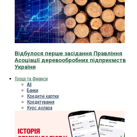
Відбулося перше засідання Правління
Асоціації деревообробних підприємств
України
Гроші та Фінанси
All
Банки
Кредитні картки
Кредитування
Курс долара