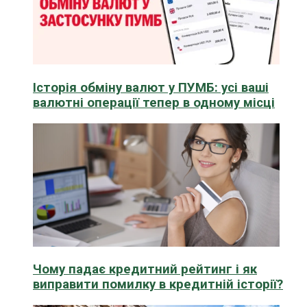
Історія обміну валют у ПУМБ: усі ваші
валютні операції тепер в одному місці
Чому падає кредитний рейтинг і як
виправити помилку в кредитній історії?