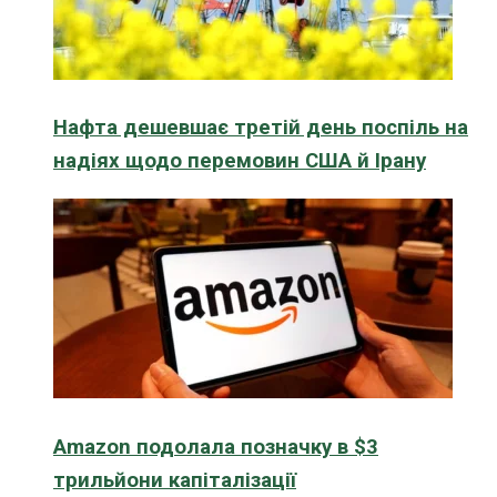
Нафта дешевшає третій день поспіль на
надіях щодо перемовин США й Ірану
Amazon подолала позначку в $3
трильйони капіталізації