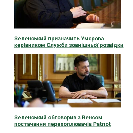
Зеленський призначить Умєрова
керівником Служби зовнішньої розвідки
Зеленський обговорив з Венсом
постачання перехоплювачів Patriot