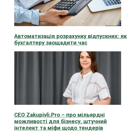
Автоматизація розрахунку відпускних: як
бухгалтеру заощадити час
CEO Zakupivli.Pro – про мільярдні
можливості для бізнесу, штучний
інтелект та міфи щодо тендерів