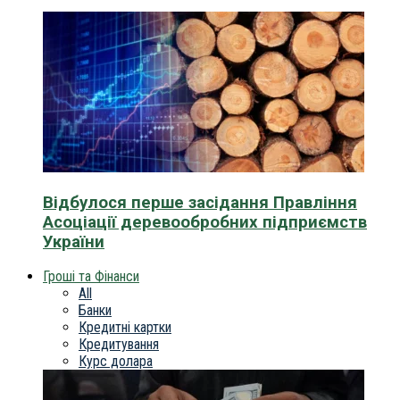
Відбулося перше засідання Правління
Асоціації деревообробних підприємств
України
Гроші та Фінанси
All
Банки
Кредитні картки
Кредитування
Курс долара