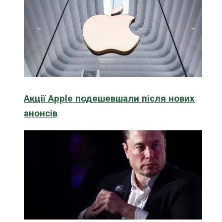
Акції Apple подешевшали після нових
анонсів