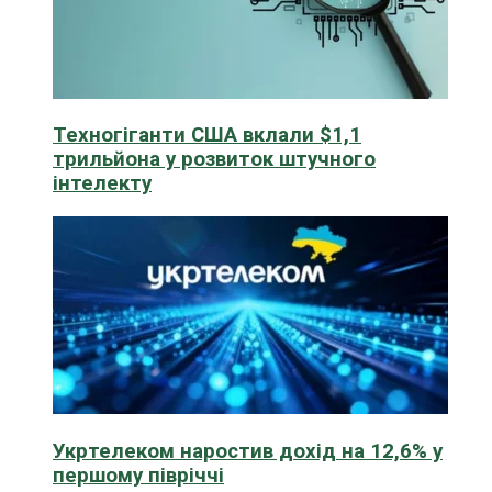
Техногіганти США вклали $1,1
трильйона у розвиток штучного
інтелекту
Укртелеком наростив дохід на 12,6% у
першому півріччі