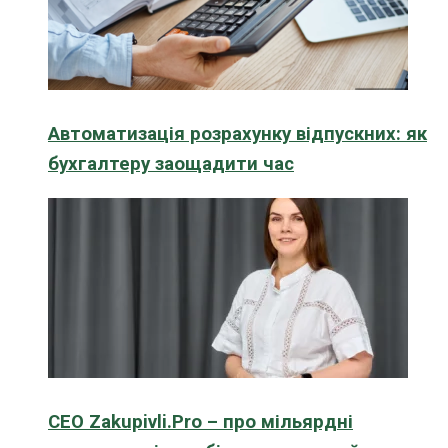
Автоматизація розрахунку відпускних: як
бухгалтеру заощадити час
CEO Zakupivli.Pro – про мільярдні