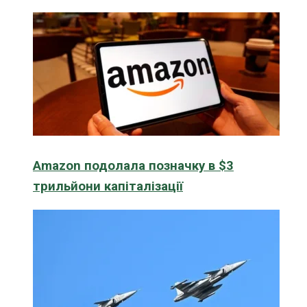
Amazon подолала позначку в $3
трильйони капіталізації