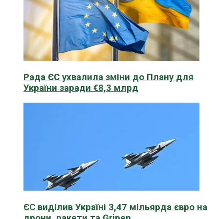
Рада ЄС ухвалила зміни до Плану для
України заради €8,3 млрд
ЄС виділив Україні 3,47 мільярда євро на
дрони, ракети та Gripen