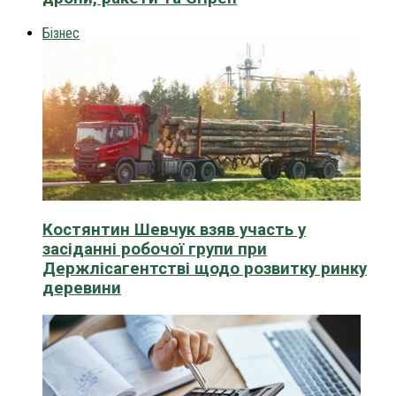
Бізнес
Костянтин Шевчук взяв участь у
засіданні робочої групи при
Держлісагентстві щодо розвитку ринку
деревини