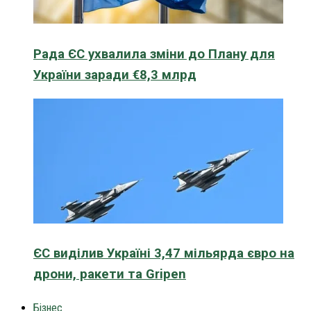
Рада ЄС ухвалила зміни до Плану для
України заради €8,3 млрд
ЄС виділив Україні 3,47 мільярда євро на
дрони, ракети та Gripen
Бізнес