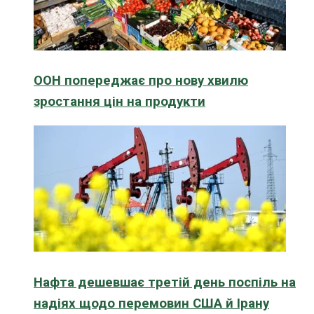
ООН попереджає про нову хвилю
зростання цін на продукти
Нафта дешевшає третій день поспіль на
надіях щодо перемовин США й Ірану