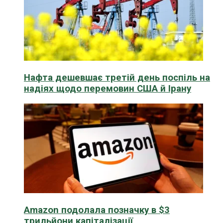
Нафта дешевшає третій день поспіль на
надіях щодо перемовин США й Ірану
Amazon подолала позначку в $3
трильйони капіталізації