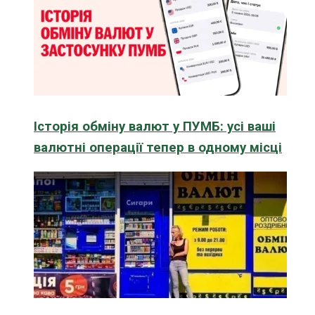
Історія обміну валют у ПУМБ: усі ваші
валютні операції тепер в одному місці