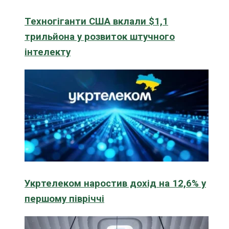
Техногіганти США вклали $1,1
трильйона у розвиток штучного
інтелекту
Укртелеком наростив дохід на 12,6% у
першому півріччі