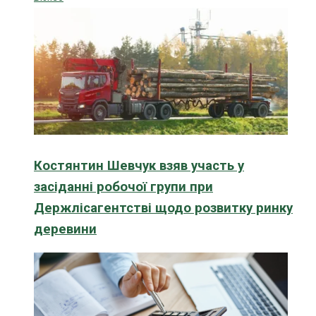
Костянтин Шевчук взяв участь у
засіданні робочої групи при
Держлісагентстві щодо розвитку ринку
деревини