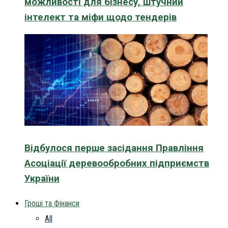
можливості для бізнесу, штучний
інтелект та міфи щодо тендерів
Відбулося перше засідання Правління
Асоціації деревообробних підприємств
України
Гроші та Фінанси
All