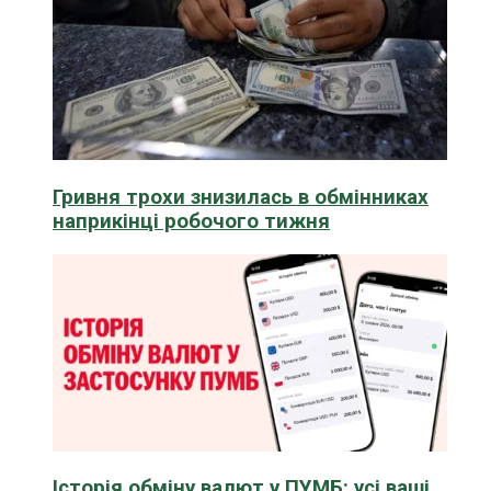
Гривня трохи знизилась в обмінниках
наприкінці робочого тижня
Історія обміну валют у ПУМБ: усі ваші