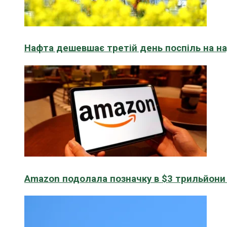
Нафта дешевшає третій день поспіль на н
Amazon подолала позначку в $3 трильйони к