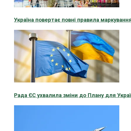
Україна повертає повні правила маркування
Рада ЄС ухвалила зміни до Плану для Укра