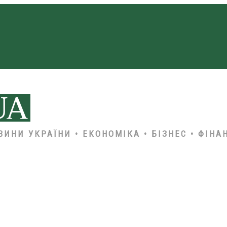
ВИНИ УКРАЇНИ • ЕКОНОМІКА • БІЗНЕС • ФІНА