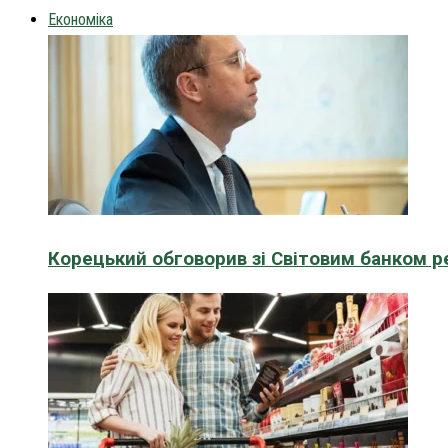
Економіка
Корецький обговорив зі Світовим банком р