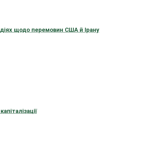
адіях щодо перемовин США й Ірану
апіталізації