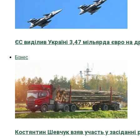
ЄС виділив Україні 3,47 мільярда євро на д
Бізнес
Костянтин Шевчук взяв участь у засіданні