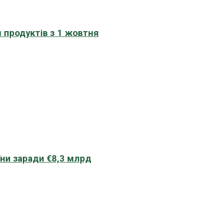
 продуктів з 1 жовтня
їни заради €8,3 млрд