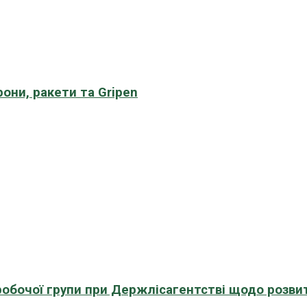
рони, ракети та Gripen
 робочої групи при Держлісагентстві щодо розви