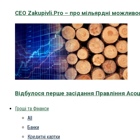
CEO Zakupivli.Pro – про мільярдні можливо
Відбулося перше засідання Правління Асоц
Гроші та Фінанси
All
Банки
Кредитні картки