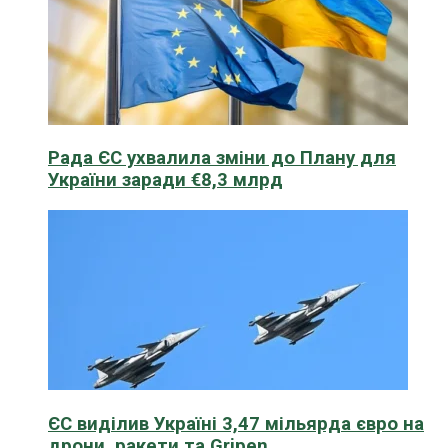
Рада ЄС ухвалила зміни до Плану для
України заради €8,3 млрд
ЄС виділив Україні 3,47 мільярда євро на
дрони, ракети та Gripen