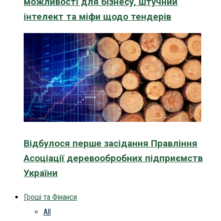
можливості для бізнесу, штучний
інтелект та міфи щодо тендерів
Відбулося перше засідання Правління
Асоціації деревообробних підприємств
України
Гроші та Фінанси
All