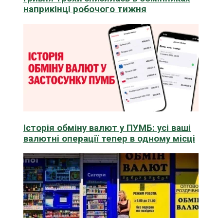
наприкінці робочого тижня
Історія обміну валют у ПУМБ: усі ваші
валютні операції тепер в одному місці