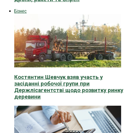
Бізнес
Костянтин Шевчук взяв участь у
засіданні робочої групи при
Держлісагентстві щодо розвитку ринку
деревини