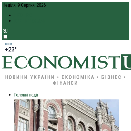
Неділя, 9 Серпня, 2026
ПРО НАС
КРЕДИТ ОНЛАЙН
RU
Київ
+23°
НОВИНИ УКРАЇНИ • ЕКОНОМІКА • БІЗНЕС •
ФІНАНСИ
Головні події