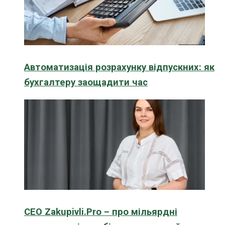
Автоматизація розрахунку відпускних: як
бухгалтеру заощадити час
CEO Zakupivli.Pro – про мільярдні