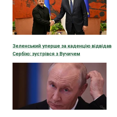
Зеленський уперше за каденцію відвідав
Сербію: зустрівся з Вучичем