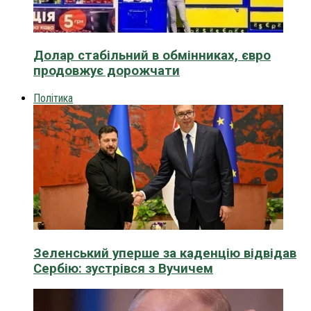
Долар стабільний в обмінниках, євро
продовжує дорожчати
Політика
Зеленський уперше за каденцію відвідав
Сербію: зустрівся з Вучичем