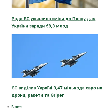
Рада ЄС ухвалила зміни до Плану для
України заради €8,3 млрд
ЄС виділив Україні 3,47 мільярда євро на
дрони, ракети та Gripen
Бізнес