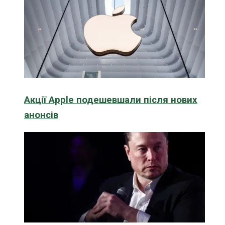
Акції Apple подешевшали після нових
анонсів