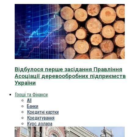
Відбулося перше засідання Правління
Асоціації деревообробних підприємств
України
Гроші та Фінанси
All
Банки
Кредитні картки
Кредитування
Курс долара