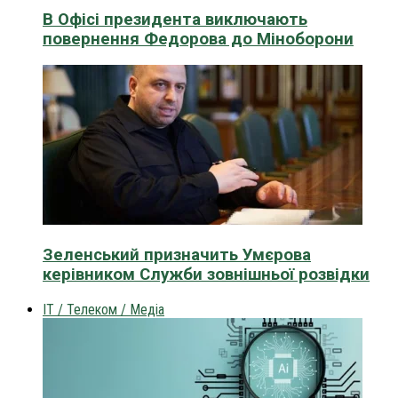
В Офісі президента виключають
повернення Федорова до Міноборони
Зеленський призначить Умєрова
керівником Служби зовнішньої розвідки
IT / Телеком / Медіа