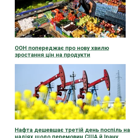
ООН попереджає про нову хвилю
зростання цін на продукти
Нафта дешевшає третій день поспіль на
надіях щодо перемовин США й Ірану