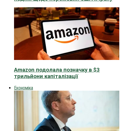
Amazon подолала позначку в $3
трильйони капіталізації
Економіка