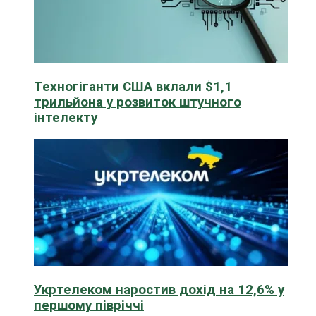
Техногіганти США вклали $1,1
трильйона у розвиток штучного
інтелекту
Укртелеком наростив дохід на 12,6% у
першому півріччі