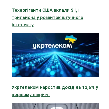
Техногіганти США вклали $1,1
трильйона у розвиток штучного
інтелекту
Укртелеком наростив дохід на 12,6% у
першому півріччі