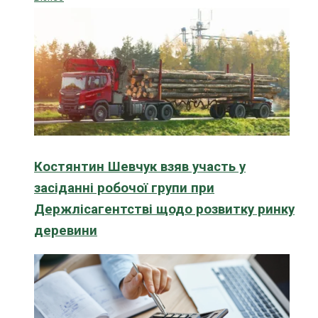
Костянтин Шевчук взяв участь у
засіданні робочої групи при
Держлісагентстві щодо розвитку ринку
деревини