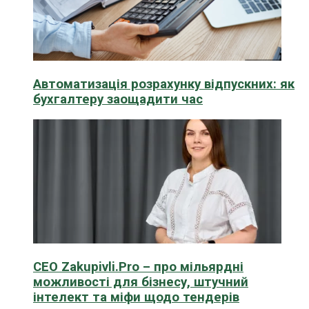
Автоматизація розрахунку відпускних: як
бухгалтеру заощадити час
CEO Zakupivli.Pro – про мільярдні
можливості для бізнесу, штучний
інтелект та міфи щодо тендерів