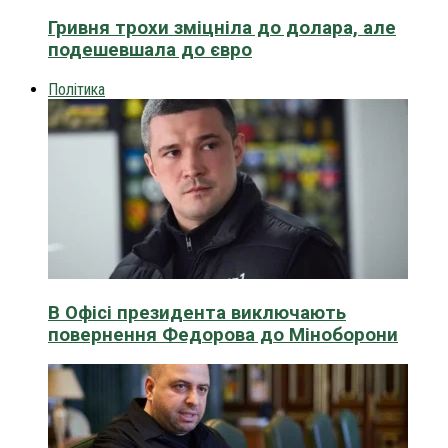
Гривня трохи зміцніла до долара, але
подешевшала до євро
Політика
В Офісі президента виключають
повернення Федорова до Міноборони