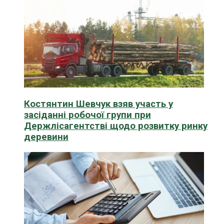
Костянтин Шевчук взяв участь у
засіданні робочої групи при
Держлісагентстві щодо розвитку ринку
деревини