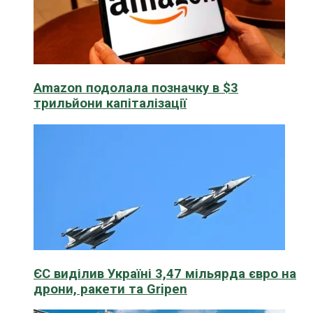
Amazon подолала позначку в $3
трильйони капіталізації
ЄС виділив Україні 3,47 мільярда євро на
дрони, ракети та Gripen