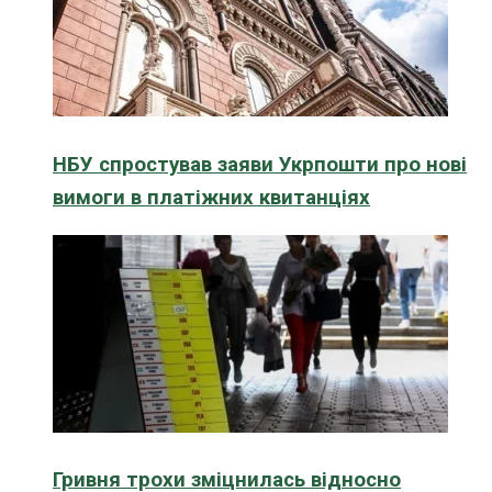
НБУ спростував заяви Укрпошти про нові
вимоги в платіжних квитанціях
Гривня трохи зміцнилась відносно