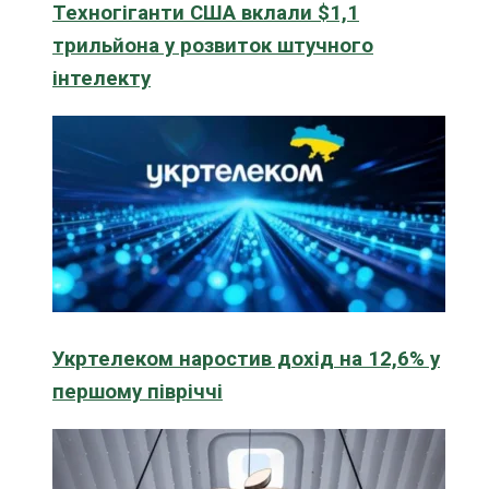
Техногіганти США вклали $1,1
трильйона у розвиток штучного
інтелекту
Укртелеком наростив дохід на 12,6% у
першому півріччі