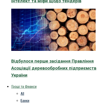
інтелект та міфи щодо тендерів
Відбулося перше засідання Правління
Асоціації деревообробних підприємств
України
Гроші та Фінанси
All
Банки