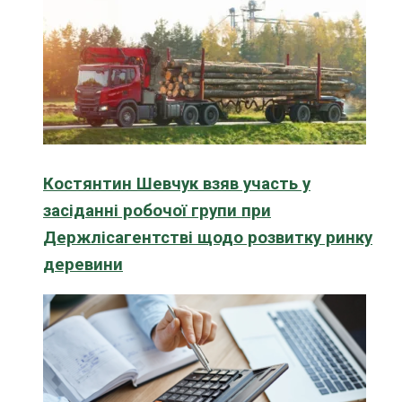
Костянтин Шевчук взяв участь у
засіданні робочої групи при
Держлісагентстві щодо розвитку ринку
деревини