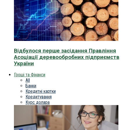
Відбулося перше засідання Правління
Асоціації деревообробних підприємств
України
Гроші та Фінанси
All
Банки
Кредитні картки
Кредитування
Курс долара