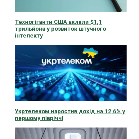
Техногіганти США вклали $1,1
трильйона у розвиток штучного
інтелекту
Укртелеком наростив дохід на 12,6% у
першому півріччі