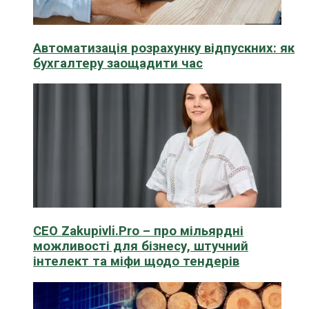
Автоматизація розрахунку відпускних: як
бухгалтеру заощадити час
CEO Zakupivli.Pro – про мільярдні
можливості для бізнесу, штучний
інтелект та міфи щодо тендерів