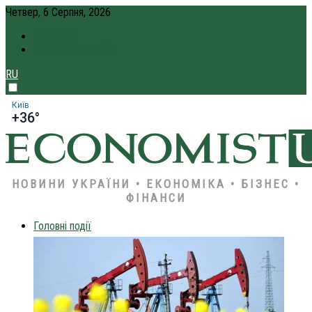
Четвер, 6 Серпня, 2026
ПРО НАС
КРЕДИТ ОНЛАЙН
RU
Київ
+36°
НОВИНИ УКРАЇНИ • ЕКОНОМІКА • БІЗНЕС •
ФІНАНСИ
Головні події