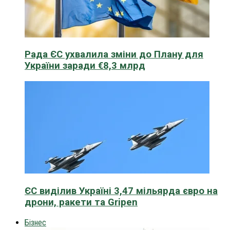
Рада ЄС ухвалила зміни до Плану для
України заради €8,3 млрд
ЄС виділив Україні 3,47 мільярда євро на
дрони, ракети та Gripen
Бізнес