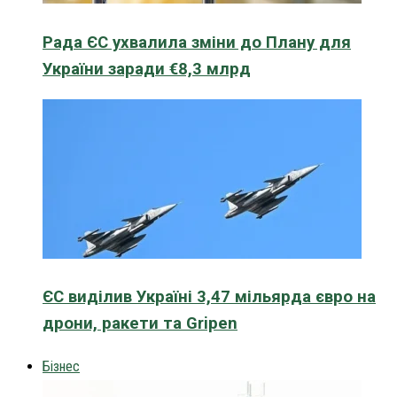
Рада ЄС ухвалила зміни до Плану для
України заради €8,3 млрд
ЄС виділив Україні 3,47 мільярда євро на
дрони, ракети та Gripen
Бізнес