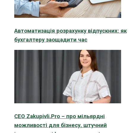
Автоматизація розрахунку відпускних: як
бухгалтеру заощадити час
CEO Zakupivli.Pro – про мільярдні
можливості для бізнесу, штучний