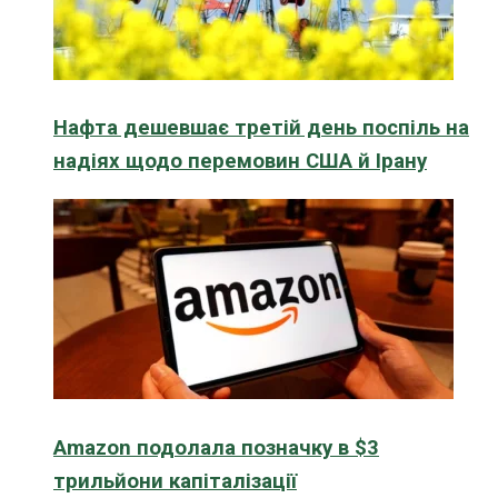
Нафта дешевшає третій день поспіль на
надіях щодо перемовин США й Ірану
Amazon подолала позначку в $3
трильйони капіталізації