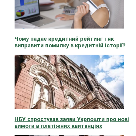
Чому падає кредитний рейтинг і як
виправити помилку в кредитній історії?
НБУ спростував заяви Укрпошти про нові
вимоги в платіжних квитанціях