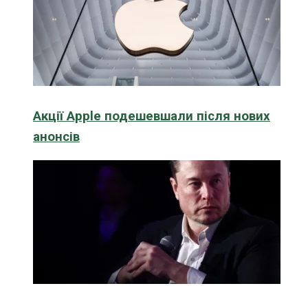
Акції Apple подешевшали після нових
анонсів