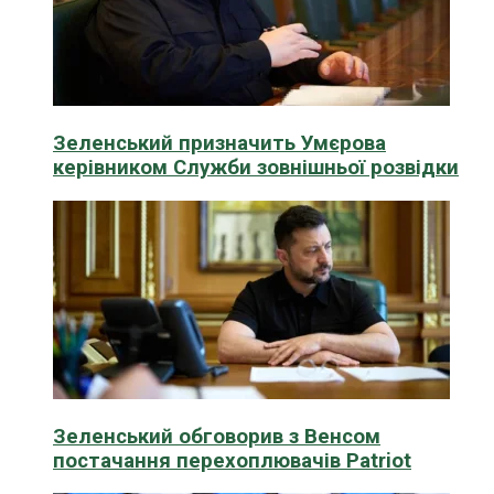
Зеленський призначить Умєрова
керівником Служби зовнішньої розвідки
Зеленський обговорив з Венсом
постачання перехоплювачів Patriot