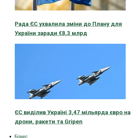
Рада ЄС ухвалила зміни до Плану для
України заради €8,3 млрд
ЄС виділив Україні 3,47 мільярда євро на
дрони, ракети та Gripen
Бізнес