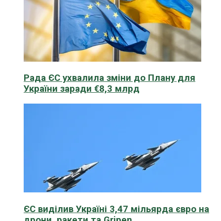
Рада ЄС ухвалила зміни до Плану для
України заради €8,3 млрд
ЄС виділив Україні 3,47 мільярда євро на
дрони, ракети та Gripen