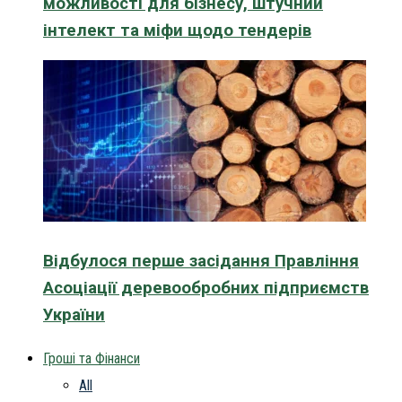
можливості для бізнесу, штучний
інтелект та міфи щодо тендерів
Відбулося перше засідання Правління
Асоціації деревообробних підприємств
України
Гроші та Фінанси
All