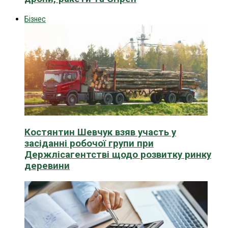
Бізнес
Костянтин Шевчук взяв участь у
засіданні робочої групи при
Держлісагентстві щодо розвитку ринку
деревини