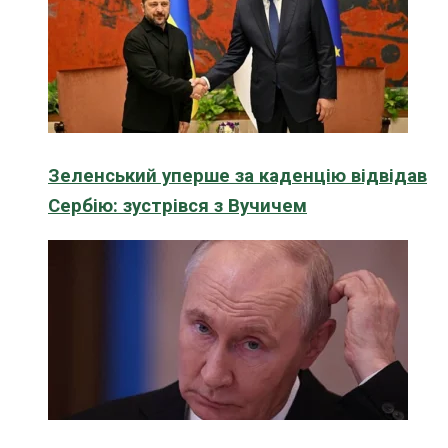
Зеленський уперше за каденцію відвідав
Сербію: зустрівся з Вучичем