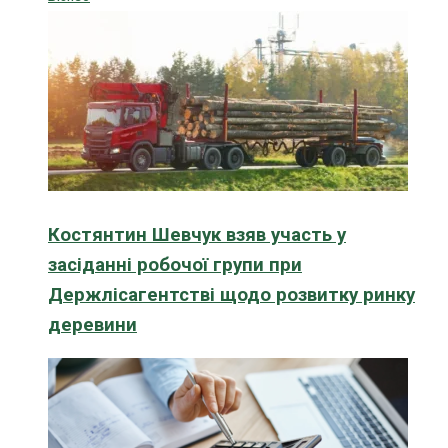
Костянтин Шевчук взяв участь у
засіданні робочої групи при
Держлісагентстві щодо розвитку ринку
деревини