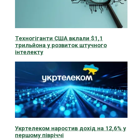
Техногіганти США вклали $1,1
трильйона у розвиток штучного
інтелекту
Укртелеком наростив дохід на 12,6% у
першому півріччі