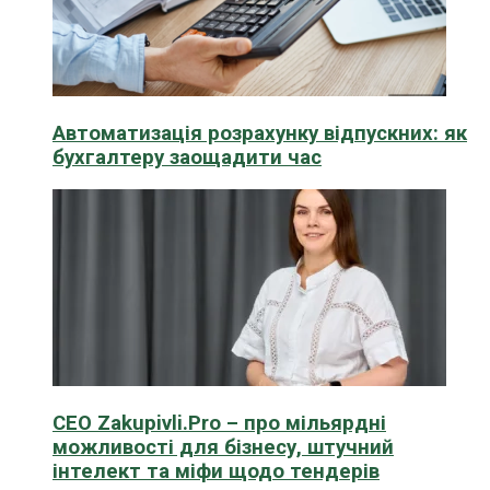
Автоматизація розрахунку відпускних: як
бухгалтеру заощадити час
CEO Zakupivli.Pro – про мільярдні
можливості для бізнесу, штучний
інтелект та міфи щодо тендерів