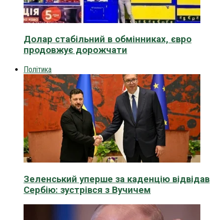
Долар стабільний в обмінниках, євро
продовжує дорожчати
Політика
Зеленський уперше за каденцію відвідав
Сербію: зустрівся з Вучичем