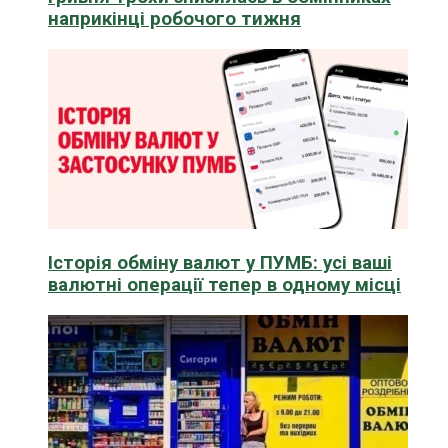
наприкінці робочого тижня
Історія обміну валют у ПУМБ: усі ваші
валютні операції тепер в одному місці