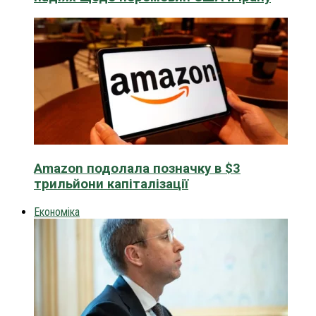
Amazon подолала позначку в $3
трильйони капіталізації
Економіка