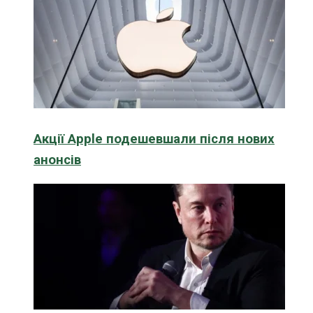
Акції Apple подешевшали після нових
анонсів