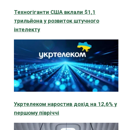
Техногіганти США вклали $1,1
трильйона у розвиток штучного
інтелекту
Укртелеком наростив дохід на 12,6% у
першому півріччі