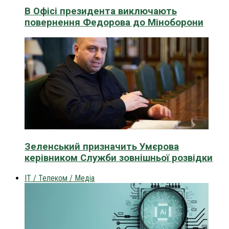
В Офісі президента виключають
повернення Федорова до Міноборони
Зеленський призначить Умєрова
керівником Служби зовнішньої розвідки
IT / Телеком / Медіа