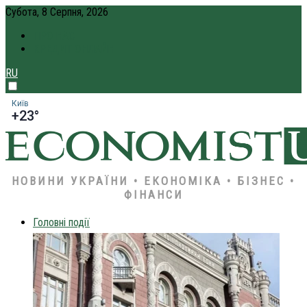
Субота, 8 Серпня, 2026
ПРО НАС
КРЕДИТ ОНЛАЙН
RU
Київ
+23°
НОВИНИ УКРАЇНИ • ЕКОНОМІКА • БІЗНЕС •
ФІНАНСИ
Головні події