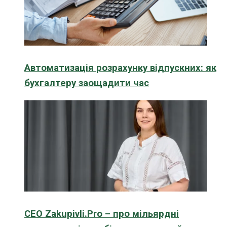
Автоматизація розрахунку відпускних: як
бухгалтеру заощадити час
CEO Zakupivli.Pro – про мільярдні