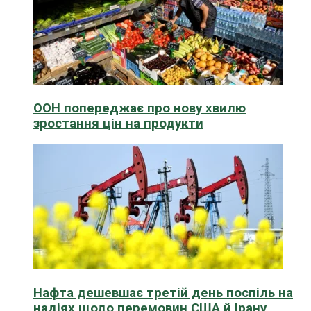
ООН попереджає про нову хвилю
зростання цін на продукти
Нафта дешевшає третій день поспіль на
надіях щодо перемовин США й Ірану