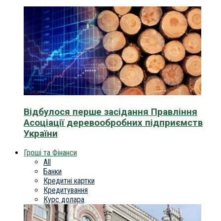
Відбулося перше засідання Правління
Асоціації деревообробних підприємств
України
Гроші та Фінанси
All
Банки
Кредитні картки
Кредитування
Курс долара