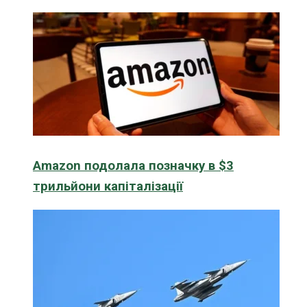
Amazon подолала позначку в $3
трильйони капіталізації