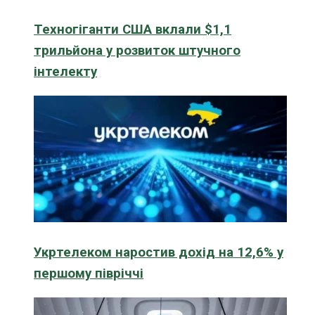
Техногіганти США вклали $1,1
трильйона у розвиток штучного
інтелекту
Укртелеком наростив дохід на 12,6% у
першому півріччі