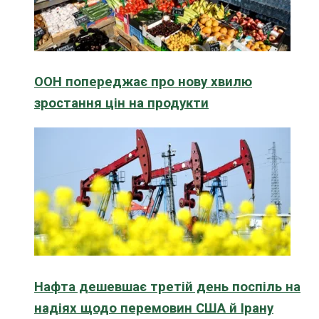
ООН попереджає про нову хвилю
зростання цін на продукти
Нафта дешевшає третій день поспіль на
надіях щодо перемовин США й Ірану