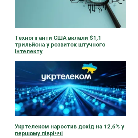
Техногіганти США вклали $1,1
трильйона у розвиток штучного
інтелекту
Укртелеком наростив дохід на 12,6% у
першому півріччі