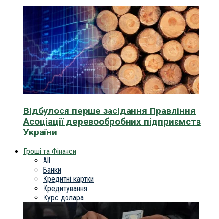
Відбулося перше засідання Правління
Асоціації деревообробних підприємств
України
Гроші та Фінанси
All
Банки
Кредитні картки
Кредитування
Курс долара