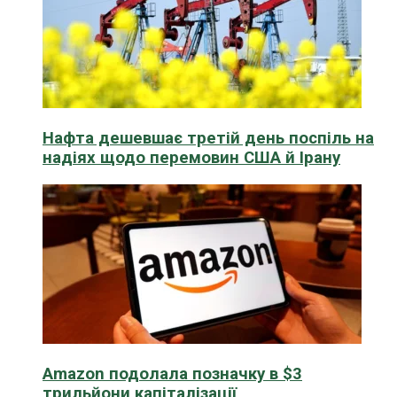
Нафта дешевшає третій день поспіль на
надіях щодо перемовин США й Ірану
Amazon подолала позначку в $3
трильйони капіталізації