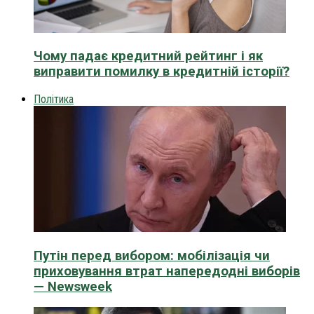
Чому падає кредитний рейтинг і як
виправити помилку в кредитній історії?
Політика
Путін перед вибором: мобілізація чи
приховування втрат напередодні виборів
— Newsweek