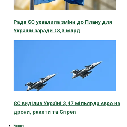
Рада ЄС ухвалила зміни до Плану для
України заради €8,3 млрд
ЄС виділив Україні 3,47 мільярда євро на
дрони, ракети та Gripen
Бізнес