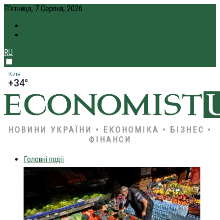
П’ятниця, 7 Серпня, 2026
ПРО НАС
КРЕДИТ ОНЛАЙН
RU
Київ
+34°
НОВИНИ УКРАЇНИ • ЕКОНОМІКА • БІЗНЕС •
ФІНАНСИ
Головні події