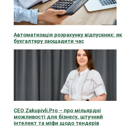
Автоматизація розрахунку відпускних: як
бухгалтеру заощадити час
CEO Zakupivli.Pro – про мільярдні
можливості для бізнесу, штучний
інтелект та міфи щодо тендерів