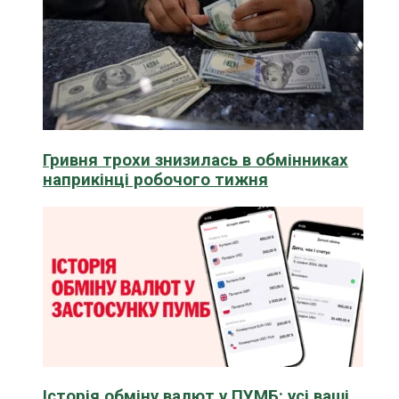
Гривня трохи знизилась в обмінниках
наприкінці робочого тижня
Історія обміну валют у ПУМБ: усі ваші