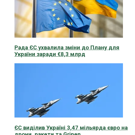
Рада ЄС ухвалила зміни до Плану для
України заради €8,3 млрд
ЄС виділив Україні 3,47 мільярда євро на
дрони, ракети та Gripen