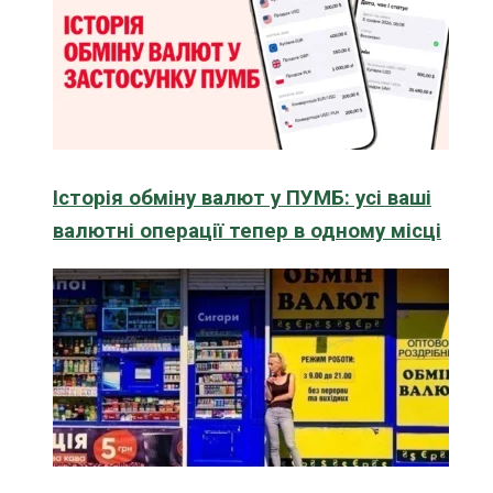
Історія обміну валют у ПУМБ: усі ваші
валютні операції тепер в одному місці