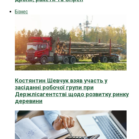
Бізнес
Костянтин Шевчук взяв участь у
засіданні робочої групи при
Держлісагентстві щодо розвитку ринку
деревини