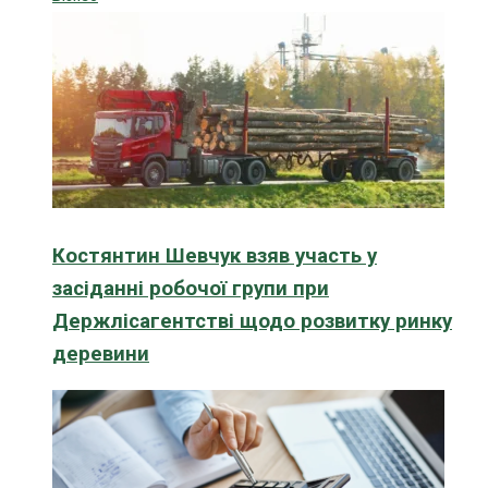
Костянтин Шевчук взяв участь у
засіданні робочої групи при
Держлісагентстві щодо розвитку ринку
деревини