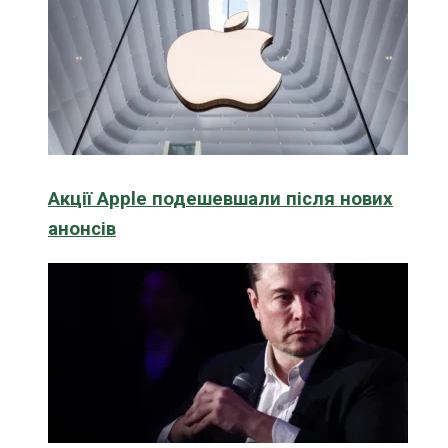
Акції Apple подешевшали після нових
анонсів