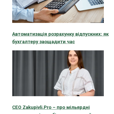
Автоматизація розрахунку відпускних: як
бухгалтеру заощадити час
CEO Zakupivli.Pro – про мільярдні