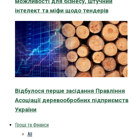
можливості для бізнесу, штучний
інтелект та міфи щодо тендерів
Відбулося перше засідання Правління
Асоціації деревообробних підприємств
України
Гроші та Фінанси
All