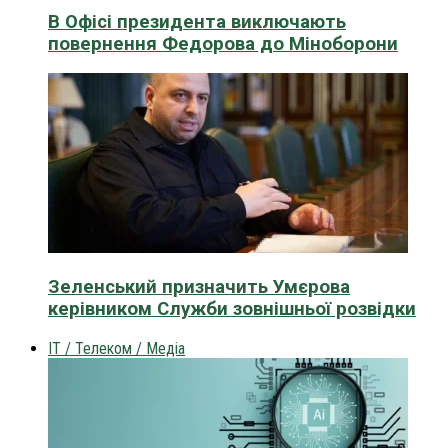
В Офісі президента виключають
повернення Федорова до Міноборони
Зеленський призначить Умєрова
керівником Служби зовнішньої розвідки
IT / Телеком / Медіа