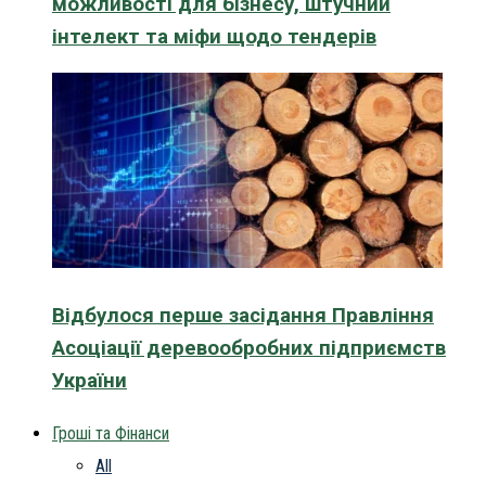
можливості для бізнесу, штучний
інтелект та міфи щодо тендерів
Відбулося перше засідання Правління
Асоціації деревообробних підприємств
України
Гроші та Фінанси
All