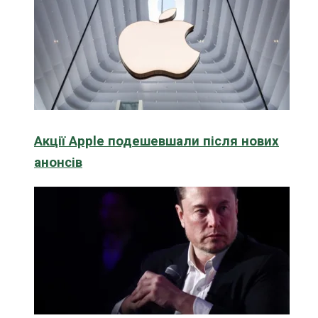
Акції Apple подешевшали після нових
анонсів