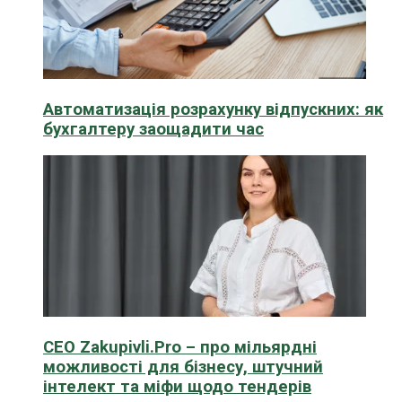
Автоматизація розрахунку відпускних: як
бухгалтеру заощадити час
CEO Zakupivli.Pro – про мільярдні
можливості для бізнесу, штучний
інтелект та міфи щодо тендерів