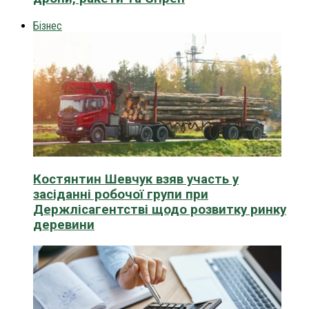
Бізнес
Костянтин Шевчук взяв участь у
засіданні робочої групи при
Держлісагентстві щодо розвитку ринку
деревини