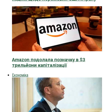
Amazon подолала позначку в $3
трильйони капіталізації
Економіка