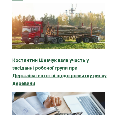
Костянтин Шевчук взяв участь у
засіданні робочої групи при
Держлісагентстві щодо розвитку ринку
деревини