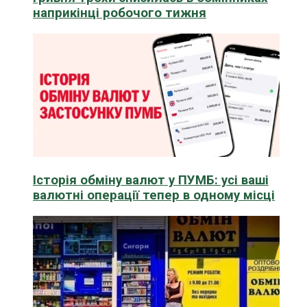
наприкінці робочого тижня
Історія обміну валют у ПУМБ: усі ваші
валютні операції тепер в одному місці