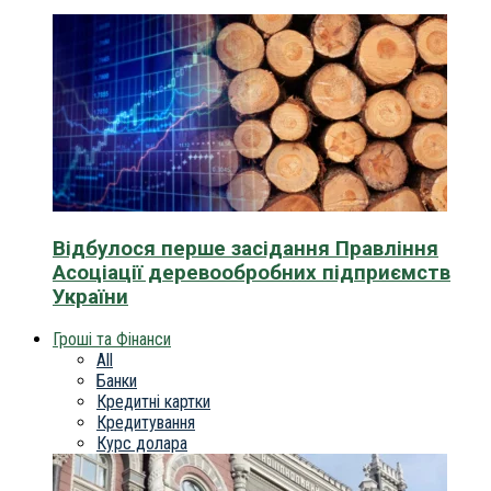
Відбулося перше засідання Правління
Асоціації деревообробних підприємств
України
Гроші та Фінанси
All
Банки
Кредитні картки
Кредитування
Курс долара