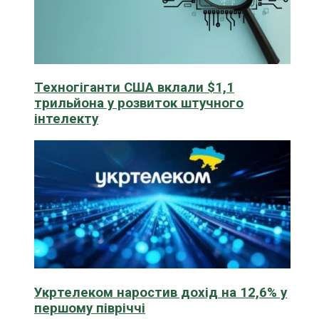
Техногіганти США вклали $1,1
трильйона у розвиток штучного
інтелекту
Укртелеком наростив дохід на 12,6% у
першому півріччі