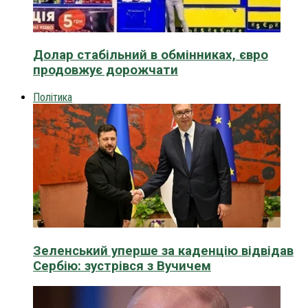
Долар стабільний в обмінниках, євро
продовжує дорожчати
Політика
Зеленський уперше за каденцію відвідав
Сербію: зустрівся з Вучичем