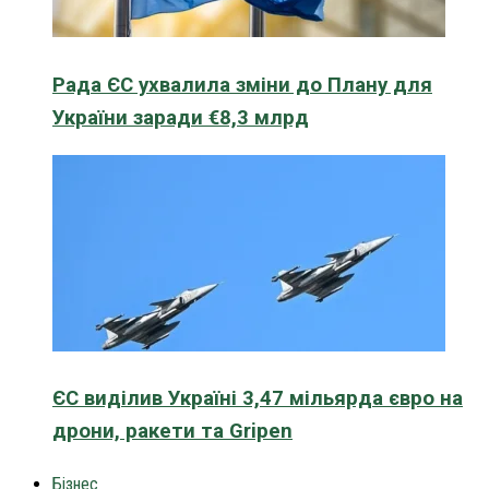
Рада ЄС ухвалила зміни до Плану для
України заради €8,3 млрд
ЄС виділив Україні 3,47 мільярда євро на
дрони, ракети та Gripen
Бізнес