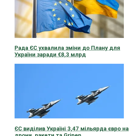
Рада ЄС ухвалила зміни до Плану для
України заради €8,3 млрд
ЄС виділив Україні 3,47 мільярда євро на
дрони, ракети та Gripen