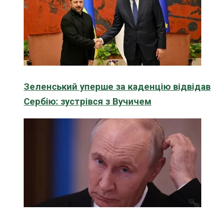
Зеленський уперше за каденцію відвідав
Сербію: зустрівся з Вучичем