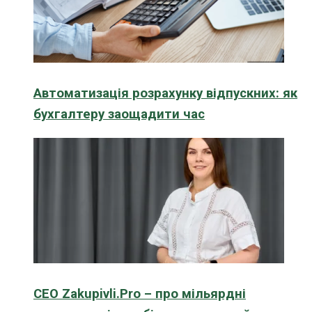
Автоматизація розрахунку відпускних: як
бухгалтеру заощадити час
CEO Zakupivli.Pro – про мільярдні