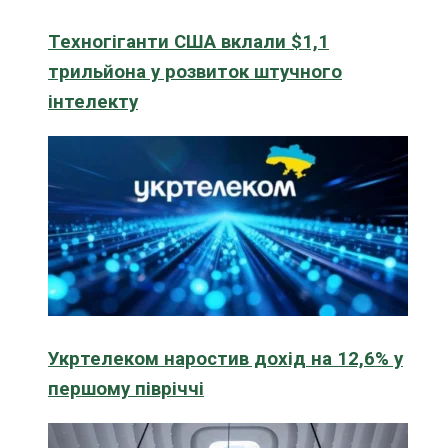
Техногіганти США вклали $1,1
трильйона у розвиток штучного
інтелекту
Укртелеком наростив дохід на 12,6% у
першому півріччі