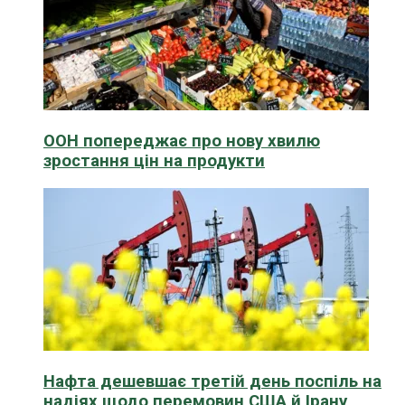
ООН попереджає про нову хвилю
зростання цін на продукти
Нафта дешевшає третій день поспіль на
надіях щодо перемовин США й Ірану