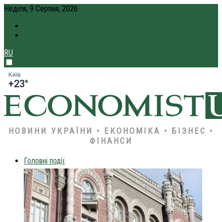
Неділя, 9 Серпня, 2026
ПРО НАС
КРЕДИТ ОНЛАЙН
RU
Київ
+23°
НОВИНИ УКРАЇНИ • ЕКОНОМІКА • БІЗНЕС •
ФІНАНСИ
Головні події