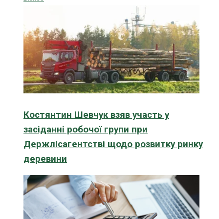
Костянтин Шевчук взяв участь у
засіданні робочої групи при
Держлісагентстві щодо розвитку ринку
деревини