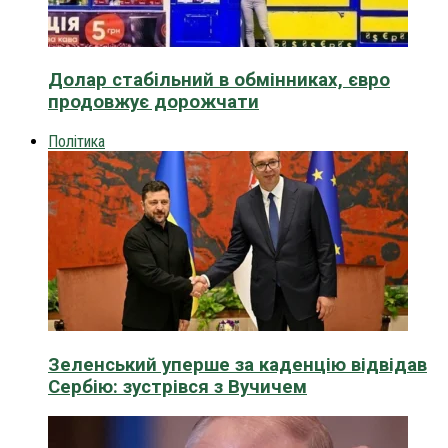
Долар стабільний в обмінниках, євро
продовжує дорожчати
Політика
Зеленський уперше за каденцію відвідав
Сербію: зустрівся з Вучичем