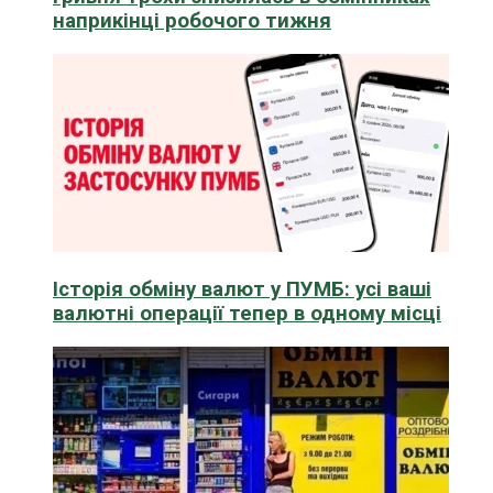
наприкінці робочого тижня
Історія обміну валют у ПУМБ: усі ваші
валютні операції тепер в одному місці