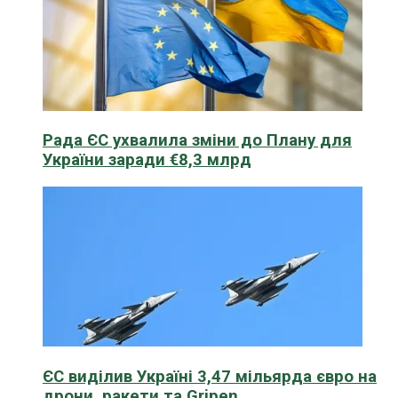
Рада ЄС ухвалила зміни до Плану для
України заради €8,3 млрд
ЄС виділив Україні 3,47 мільярда євро на
дрони, ракети та Gripen