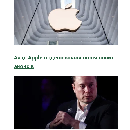
Акції Apple подешевшали після нових
анонсів