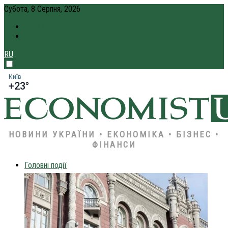
Субота, 8 Серпня, 2026
ПРО НАС
КРЕДИТ ОНЛАЙН
RU
Київ
+23°
НОВИНИ УКРАЇНИ • ЕКОНОМІКА • БІЗНЕС •
ФІНАНСИ
Головні події