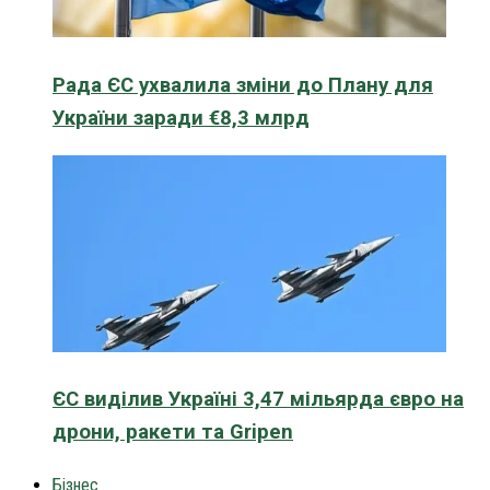
Рада ЄС ухвалила зміни до Плану для
України заради €8,3 млрд
ЄС виділив Україні 3,47 мільярда євро на
дрони, ракети та Gripen
Бізнес