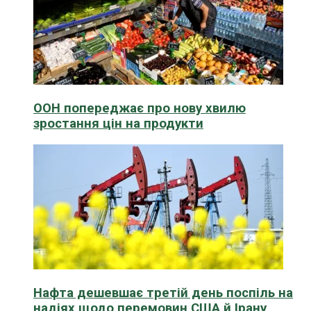
ООН попереджає про нову хвилю
зростання цін на продукти
Нафта дешевшає третій день поспіль на
надіях щодо перемовин США й Ірану