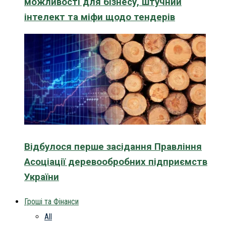
можливості для бізнесу, штучний
інтелект та міфи щодо тендерів
Відбулося перше засідання Правління
Асоціації деревообробних підприємств
України
Гроші та Фінанси
All