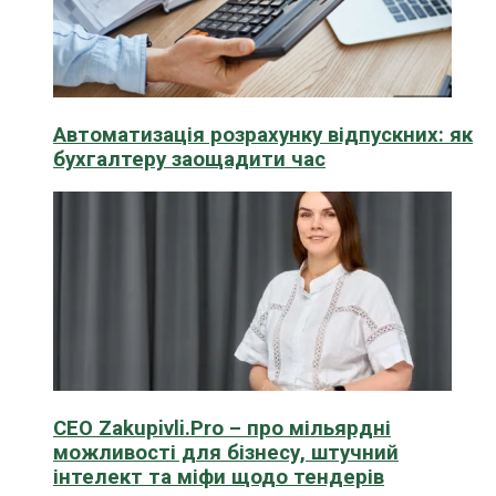
Автоматизація розрахунку відпускних: як
бухгалтеру заощадити час
CEO Zakupivli.Pro – про мільярдні
можливості для бізнесу, штучний
інтелект та міфи щодо тендерів