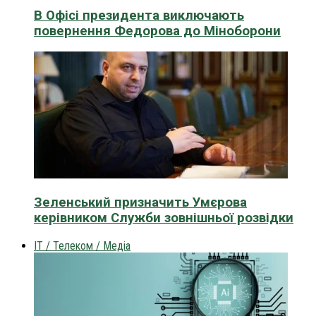
В Офісі президента виключають
повернення Федорова до Міноборони
Зеленський призначить Умєрова
керівником Служби зовнішньої розвідки
IT / Телеком / Медіа