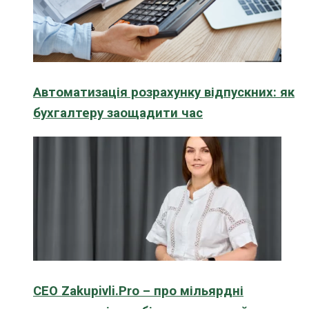
Автоматизація розрахунку відпускних: як
бухгалтеру заощадити час
CEO Zakupivli.Pro – про мільярдні