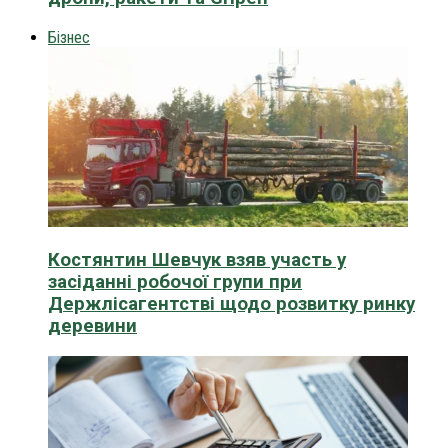
Бізнес
Костянтин Шевчук взяв участь у
засіданні робочої групи при
Держлісагентстві щодо розвитку ринку
деревини