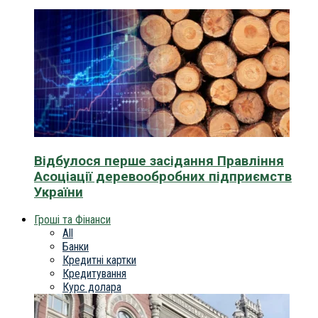
Відбулося перше засідання Правління
Асоціації деревообробних підприємств
України
Гроші та Фінанси
All
Банки
Кредитні картки
Кредитування
Курс долара