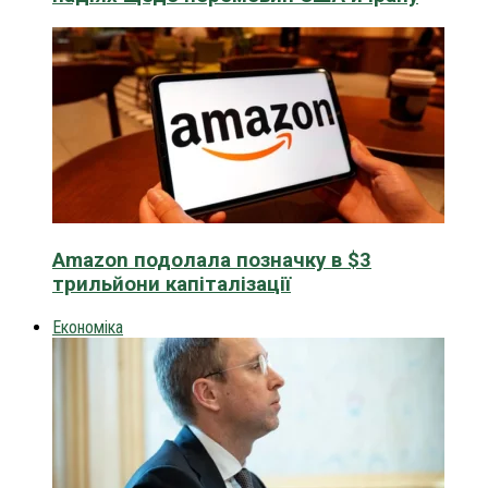
Amazon подолала позначку в $3
трильйони капіталізації
Економіка