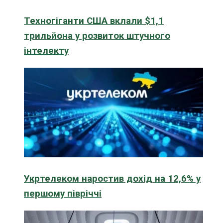
Техногіганти США вклали $1,1
трильйона у розвиток штучного
інтелекту
Укртелеком наростив дохід на 12,6% у
першому півріччі