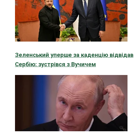
Зеленський уперше за каденцію відвідав
Сербію: зустрівся з Вучичем