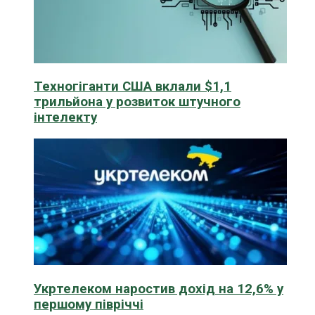
Техногіганти США вклали $1,1
трильйона у розвиток штучного
інтелекту
Укртелеком наростив дохід на 12,6% у
першому півріччі