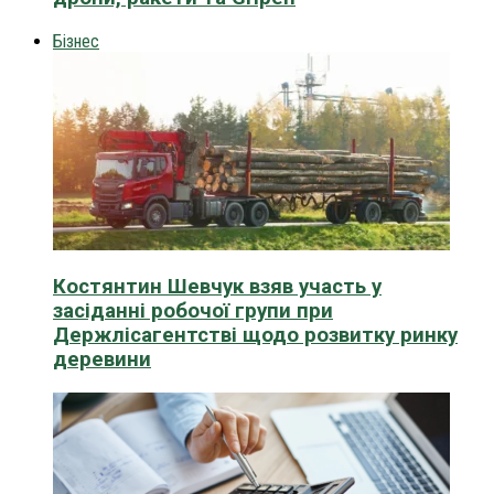
Бізнес
Костянтин Шевчук взяв участь у
засіданні робочої групи при
Держлісагентстві щодо розвитку ринку
деревини