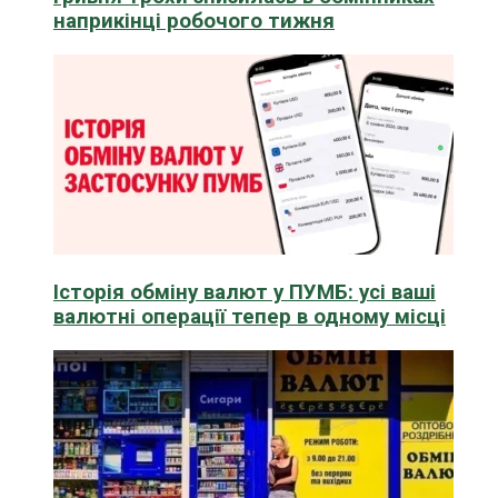
наприкінці робочого тижня
Історія обміну валют у ПУМБ: усі ваші
валютні операції тепер в одному місці