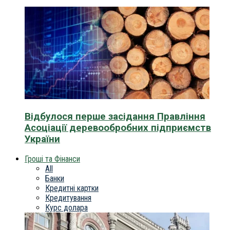
Відбулося перше засідання Правління
Асоціації деревообробних підприємств
України
Гроші та Фінанси
All
Банки
Кредитні картки
Кредитування
Курс долара