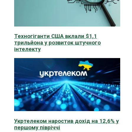
Техногіганти США вклали $1,1
трильйона у розвиток штучного
інтелекту
Укртелеком наростив дохід на 12,6% у
першому півріччі