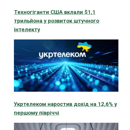
Техногіганти США вклали $1,1
трильйона у розвиток штучного
інтелекту
Укртелеком наростив дохід на 12,6% у
першому півріччі