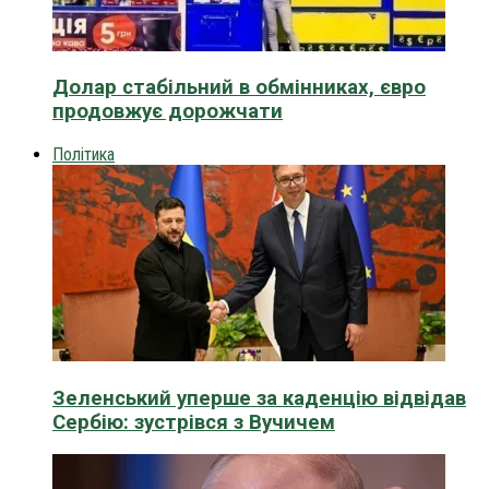
Долар стабільний в обмінниках, євро
продовжує дорожчати
Політика
Зеленський уперше за каденцію відвідав
Сербію: зустрівся з Вучичем