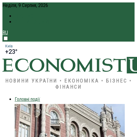
Неділя, 9 Серпня, 2026
ПРО НАС
КРЕДИТ ОНЛАЙН
RU
Київ
+23°
НОВИНИ УКРАЇНИ • ЕКОНОМІКА • БІЗНЕС •
ФІНАНСИ
Головні події