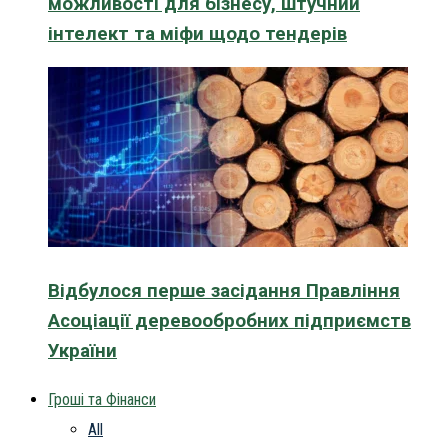
можливості для бізнесу, штучний
інтелект та міфи щодо тендерів
Відбулося перше засідання Правління
Асоціації деревообробних підприємств
України
Гроші та Фінанси
All