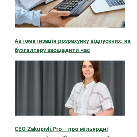
Автоматизація розрахунку відпускних: як
бухгалтеру заощадити час
CEO Zakupivli.Pro – про мільярдні