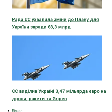
Рада ЄС ухвалила зміни до Плану для
України заради €8,3 млрд
ЄС виділив Україні 3,47 мільярда євро на
дрони, ракети та Gripen
Бізнес