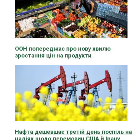
ООН попереджає про нову хвилю
зростання цін на продукти
Нафта дешевшає третій день поспіль на
надіях щодо перемовин США й Ірану