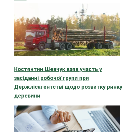
Костянтин Шевчук взяв участь у
засіданні робочої групи при
Держлісагентстві щодо розвитку ринку
деревини