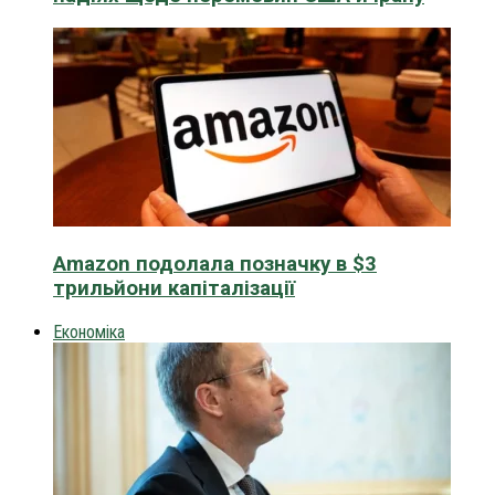
Amazon подолала позначку в $3
трильйони капіталізації
Економіка