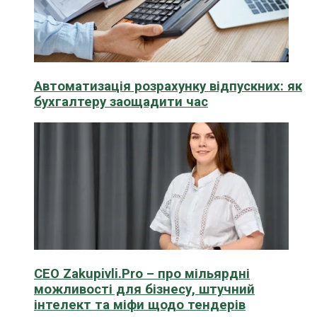
Автоматизація розрахунку відпускних: як
бухгалтеру заощадити час
CEO Zakupivli.Pro – про мільярдні
можливості для бізнесу, штучний
інтелект та міфи щодо тендерів