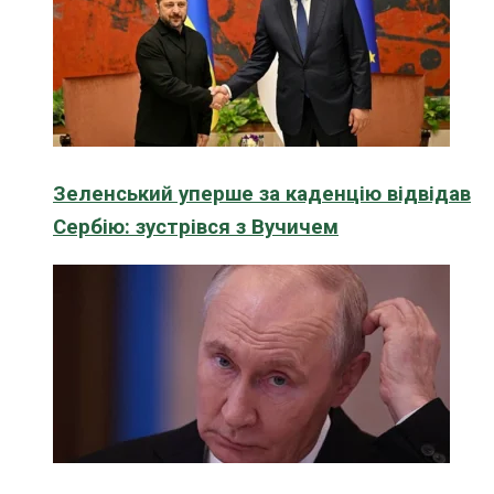
Зеленський уперше за каденцію відвідав
Сербію: зустрівся з Вучичем