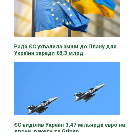
Рада ЄС ухвалила зміни до Плану для
України заради €8,3 млрд
ЄС виділив Україні 3,47 мільярда євро на
дрони, ракети та Gripen