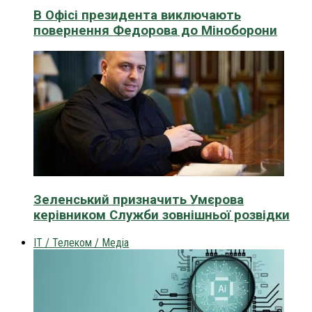
В Офісі президента виключають
повернення Федорова до Міноборони
Зеленський призначить Умєрова
керівником Служби зовнішньої розвідки
IT / Телеком / Медіа