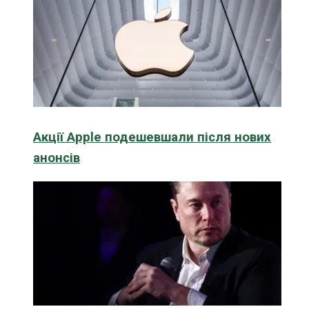
Акції Apple подешевшали після нових
анонсів