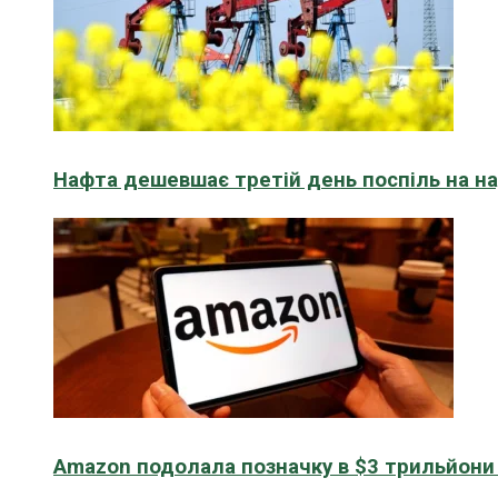
Нафта дешевшає третій день поспіль на н
Amazon подолала позначку в $3 трильйони к