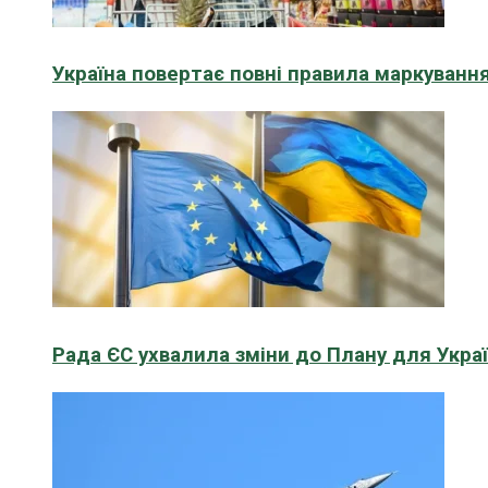
Україна повертає повні правила маркування
Рада ЄС ухвалила зміни до Плану для Укра