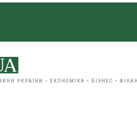
ВИНИ УКРАЇНИ • ЕКОНОМІКА • БІЗНЕС • ФІНА