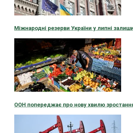
Міжнародні резерви України у липні зали
ООН попереджає про нову хвилю зростання