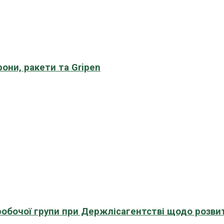
рони, ракети та Gripen
 робочої групи при Держлісагентстві щодо розви