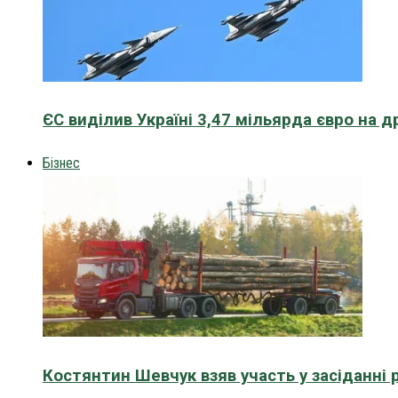
ЄС виділив Україні 3,47 мільярда євро на д
Бізнес
Костянтин Шевчук взяв участь у засіданні