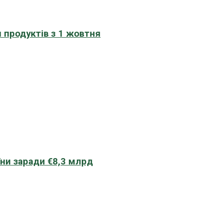
 продуктів з 1 жовтня
їни заради €8,3 млрд