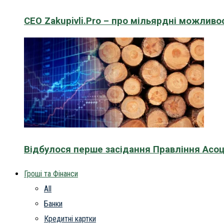
CEO Zakupivli.Pro – про мільярдні можливо
Відбулося перше засідання Правління Асоц
Гроші та Фінанси
All
Банки
Кредитні картки