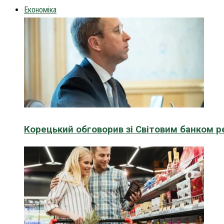
Економіка
Корецький обговорив зі Світовим банком р