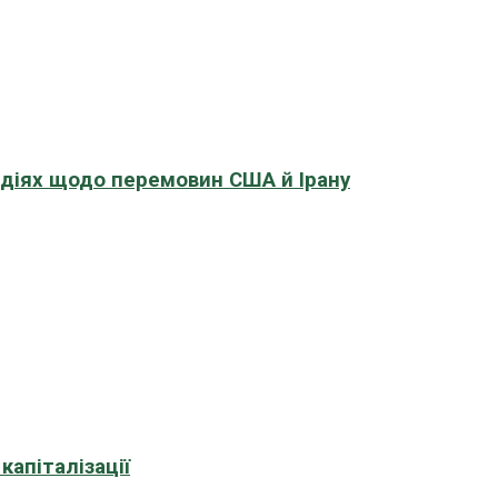
адіях щодо перемовин США й Ірану
апіталізації