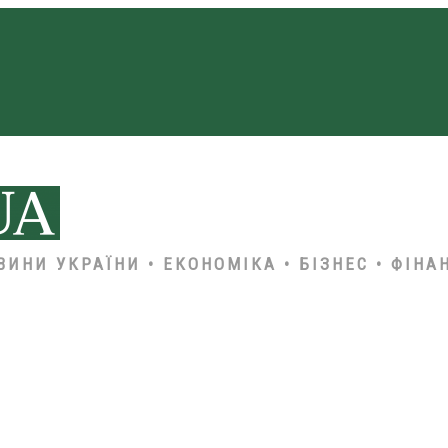
ВИНИ УКРАЇНИ • ЕКОНОМІКА • БІЗНЕС • ФІНА