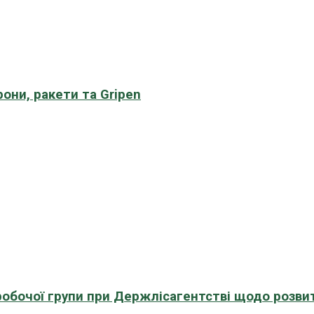
рони, ракети та Gripen
 робочої групи при Держлісагентстві щодо розви