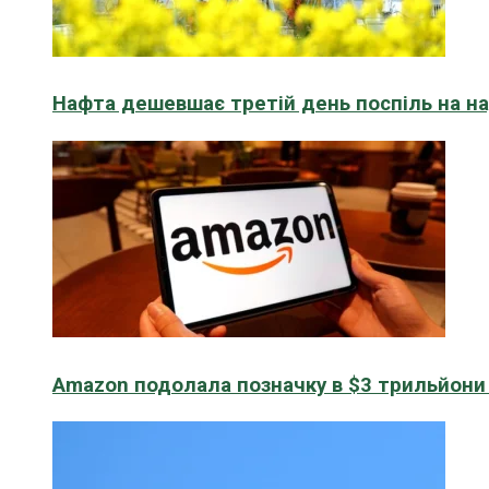
Нафта дешевшає третій день поспіль на н
Amazon подолала позначку в $3 трильйони к