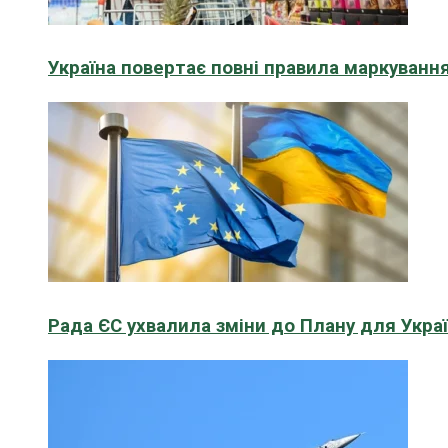
Україна повертає повні правила маркування
Рада ЄС ухвалила зміни до Плану для Укра