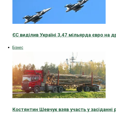
ЄС виділив Україні 3,47 мільярда євро на д
Бізнес
Костянтин Шевчук взяв участь у засіданні