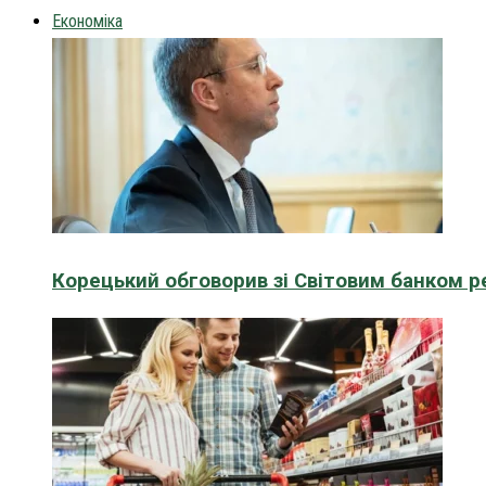
Економіка
Корецький обговорив зі Світовим банком р