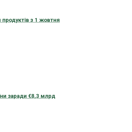
 продуктів з 1 жовтня
їни заради €8,3 млрд