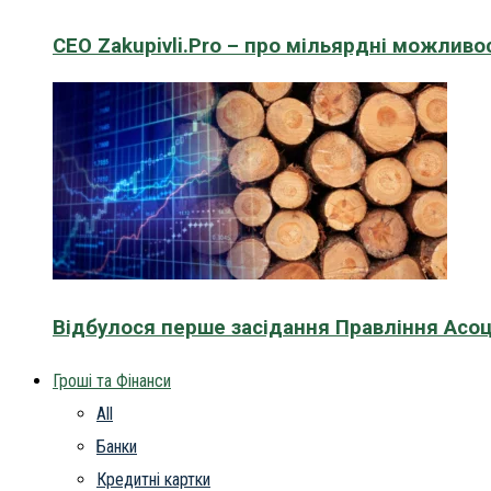
CEO Zakupivli.Pro – про мільярдні можливо
Відбулося перше засідання Правління Асоц
Гроші та Фінанси
All
Банки
Кредитні картки