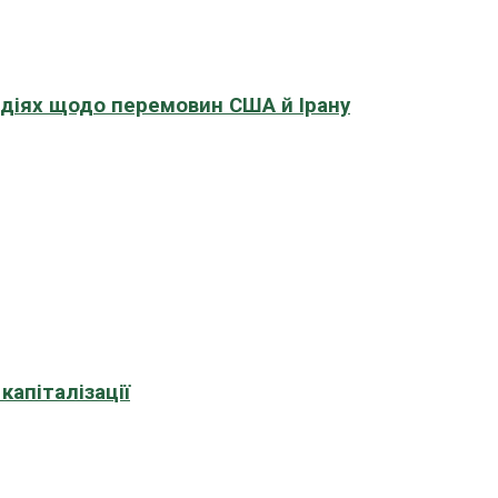
адіях щодо перемовин США й Ірану
апіталізації