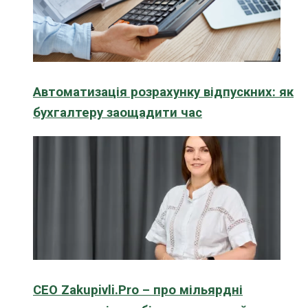
Автоматизація розрахунку відпускних: як
бухгалтеру заощадити час
CEO Zakupivli.Pro – про мільярдні