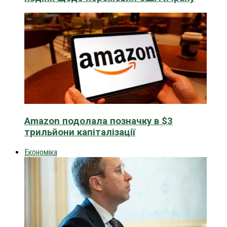
Amazon подолала позначку в $3
трильйони капіталізації
Економіка