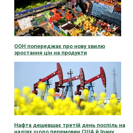
ООН попереджає про нову хвилю
зростання цін на продукти
Нафта дешевшає третій день поспіль на
надіях щодо перемовин США й Ірану