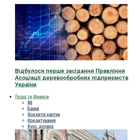
Відбулося перше засідання Правління
Асоціації деревообробних підприємств
України
Гроші та Фінанси
All
Банки
Кредитні картки
Кредитування
Курс долара