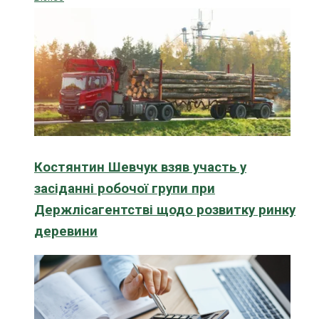
Костянтин Шевчук взяв участь у
засіданні робочої групи при
Держлісагентстві щодо розвитку ринку
деревини