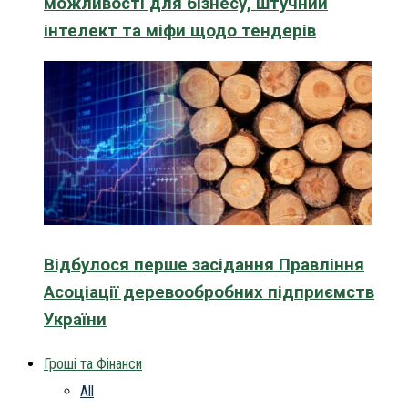
можливості для бізнесу, штучний
інтелект та міфи щодо тендерів
Відбулося перше засідання Правління
Асоціації деревообробних підприємств
України
Гроші та Фінанси
All