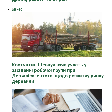
Бізнес
Костянтин Шевчук взяв участь у
засіданні робочої групи при
Держлісагентстві щодо розвитку ринку
деревини