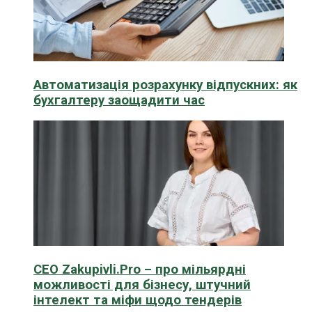
Автоматизація розрахунку відпускних: як
бухгалтеру заощадити час
CEO Zakupivli.Pro – про мільярдні
можливості для бізнесу, штучний
інтелект та міфи щодо тендерів