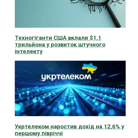
Техногіганти США вклали $1,1
трильйона у розвиток штучного
інтелекту
Укртелеком наростив дохід на 12,6% у
першому півріччі