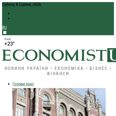
Субота, 8 Серпня, 2026
ПРО НАС
КРЕДИТ ОНЛАЙН
RU
Київ
+23°
НОВИНИ УКРАЇНИ • ЕКОНОМІКА • БІЗНЕС •
ФІНАНСИ
Головні події