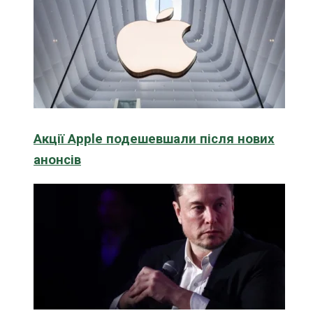
Акції Apple подешевшали після нових
анонсів