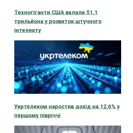
Техногіганти США вклали $1,1
трильйона у розвиток штучного
інтелекту
Укртелеком наростив дохід на 12,6% у
першому півріччі