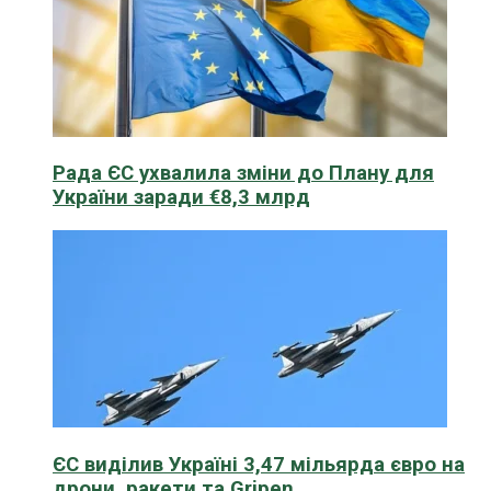
Рада ЄС ухвалила зміни до Плану для
України заради €8,3 млрд
ЄС виділив Україні 3,47 мільярда євро на
дрони, ракети та Gripen