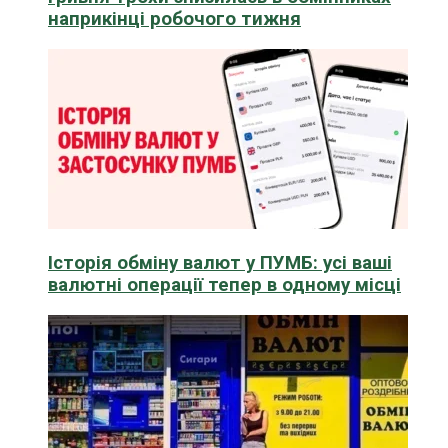
наприкінці робочого тижня
Історія обміну валют у ПУМБ: усі ваші
валютні операції тепер в одному місці