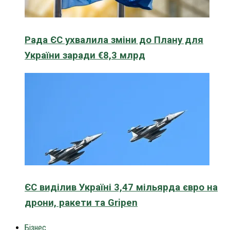
Рада ЄС ухвалила зміни до Плану для
України заради €8,3 млрд
ЄС виділив Україні 3,47 мільярда євро на
дрони, ракети та Gripen
Бізнес