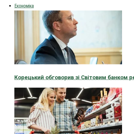
Економіка
Корецький обговорив зі Світовим банком р