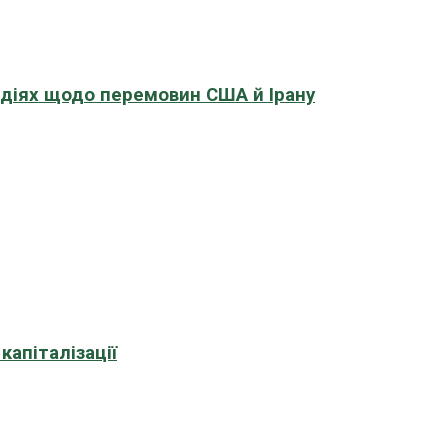
адіях щодо перемовин США й Ірану
апіталізації