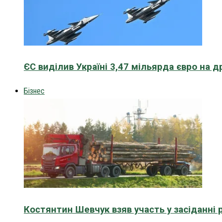
ЄС виділив Україні 3,47 мільярда євро на д
Бізнес
Костянтин Шевчук взяв участь у засіданні