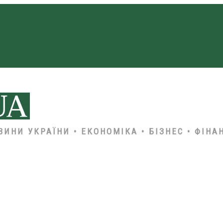
ВИНИ УКРАЇНИ • ЕКОНОМІКА • БІЗНЕС • ФІНА