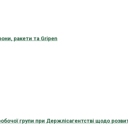
рони, ракети та Gripen
 робочої групи при Держлісагентстві щодо розви