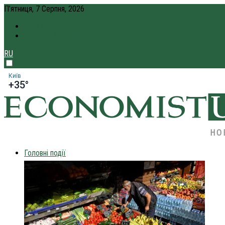
П’ятниця, 7 Серпня, 2026
ПРО НАС
КРЕДИТ ОНЛАЙН
RU
Київ
+35°
НО
Головні події