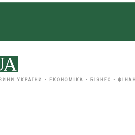
ВИНИ УКРАЇНИ • ЕКОНОМІКА • БІЗНЕС • ФІНА