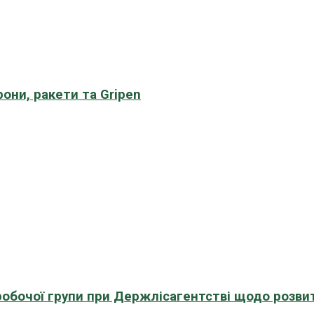
рони, ракети та Gripen
 робочої групи при Держлісагентстві щодо розви