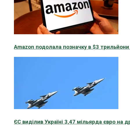
Amazon подолала позначку в $3 трильйони к
ЄС виділив Україні 3,47 мільярда євро на д