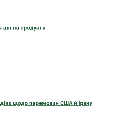
 цін на продукти
адіях щодо перемовин США й Ірану