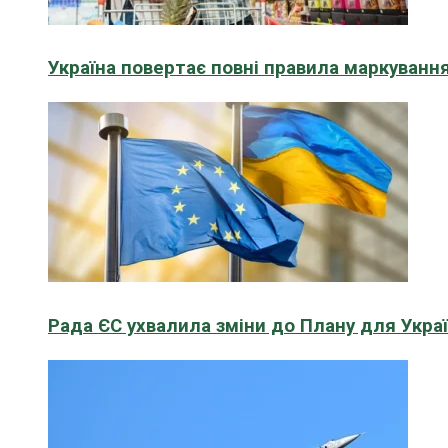
Україна повертає повні правила маркування
Рада ЄС ухвалила зміни до Плану для Укра