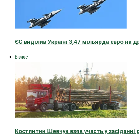
ЄС виділив Україні 3,47 мільярда євро на д
Бізнес
Костянтин Шевчук взяв участь у засіданні