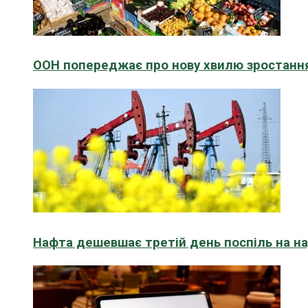
ООН попереджає про нову хвилю зростання
Нафта дешевшає третій день поспіль на н