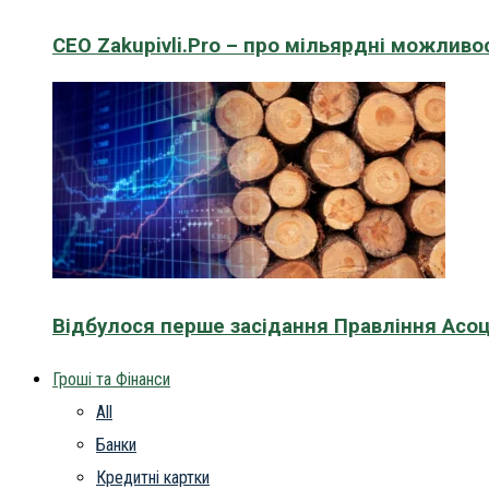
CEO Zakupivli.Pro – про мільярдні можливо
Відбулося перше засідання Правління Асоц
Гроші та Фінанси
All
Банки
Кредитні картки