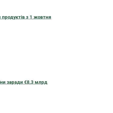
 продуктів з 1 жовтня
їни заради €8,3 млрд