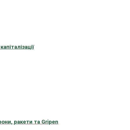
апіталізації
рони, ракети та Gripen