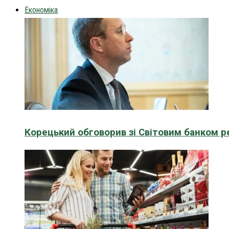
Економіка
Корецький обговорив зі Світовим банком р