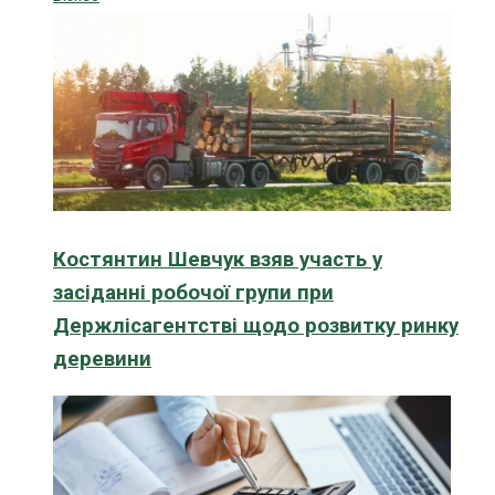
Костянтин Шевчук взяв участь у
засіданні робочої групи при
Держлісагентстві щодо розвитку ринку
деревини