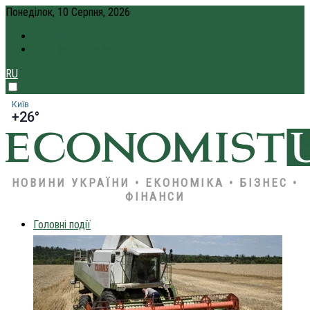
Понеділок, 10 Серпня, 2026
ПРО НАС
КРЕДИТ ОНЛАЙН
RU
Київ
+26°
НОВИНИ УКРАЇНИ • ЕКОНОМІКА • БІЗНЕС •
ФІНАНСИ
Головні події