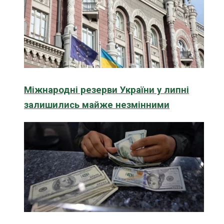
Міжнародні резерви України у липні
залишились майже незмінними