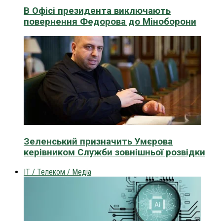
В Офісі президента виключають
повернення Федорова до Міноборони
Зеленський призначить Умєрова
керівником Служби зовнішньої розвідки
IT / Телеком / Медіа