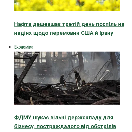
Нафта дешевшає третій день поспіль на
надіях щодо перемовин США й Ірану
Економіка
ФДМУ шукає вільні держскладу для
бізнесу, постраждалого від обстрілів