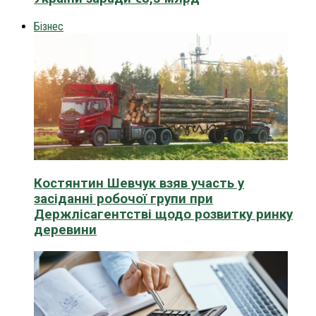
Бізнес
Костянтин Шевчук взяв участь у
засіданні робочої групи при
Держлісагентстві щодо розвитку ринку
деревини