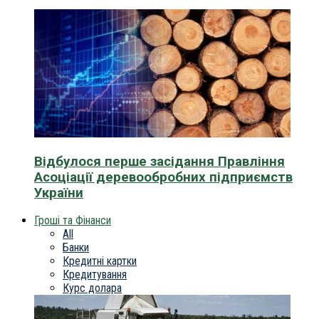
Відбулося перше засідання Правління
Асоціації деревообробних підприємств
України
Гроші та Фінанси
All
Банки
Кредитні картки
Кредитування
Курс долара