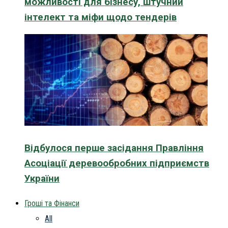
можливості для бізнесу, штучний
інтелект та міфи щодо тендерів
Відбулося перше засідання Правління
Асоціації деревообробних підприємств
України
Гроші та Фінанси
All