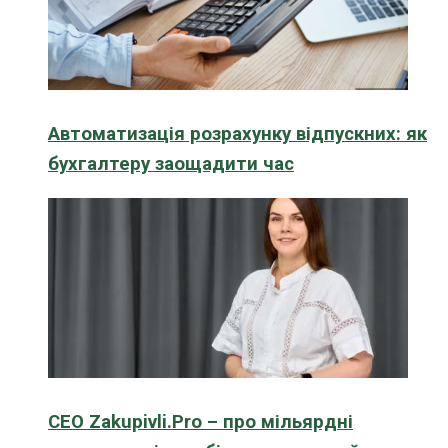
Автоматизація розрахунку відпускних: як
бухгалтеру заощадити час
CEO Zakupivli.Pro – про мільярдні