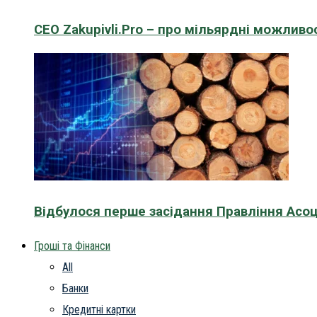
CEO Zakupivli.Pro – про мільярдні можливо
Відбулося перше засідання Правління Асоц
Гроші та Фінанси
All
Банки
Кредитні картки