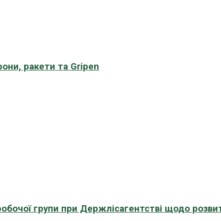
рони, ракети та Gripen
 робочої групи при Держлісагентстві щодо розви