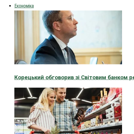
Економіка
Корецький обговорив зі Світовим банком р