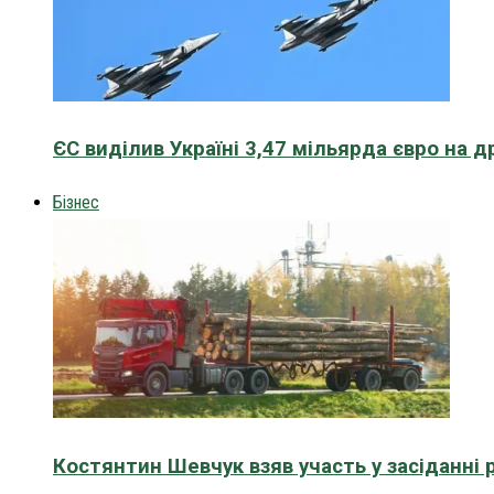
ЄС виділив Україні 3,47 мільярда євро на д
Бізнес
Костянтин Шевчук взяв участь у засіданні