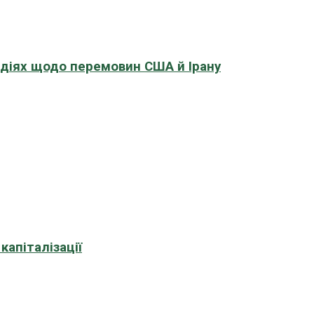
адіях щодо перемовин США й Ірану
апіталізації