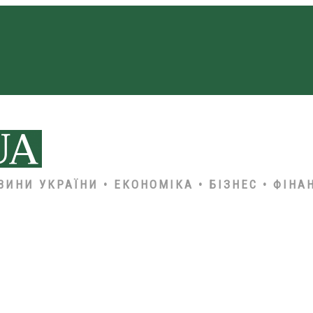
ВИНИ УКРАЇНИ • ЕКОНОМІКА • БІЗНЕС • ФІНА