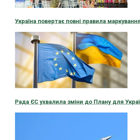
Україна повертає повні правила маркування
Рада ЄС ухвалила зміни до Плану для Укра