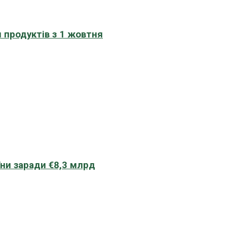
 продуктів з 1 жовтня
їни заради €8,3 млрд