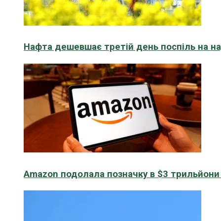
Нафта дешевшає третій день поспіль на н
Amazon подолала позначку в $3 трильйони к