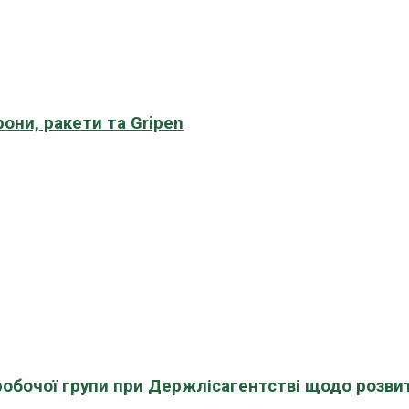
рони, ракети та Gripen
 робочої групи при Держлісагентстві щодо розви