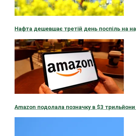
Нафта дешевшає третій день поспіль на н
Amazon подолала позначку в $3 трильйони к