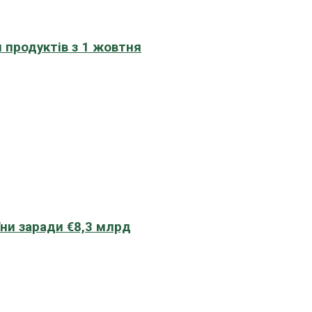
 продуктів з 1 жовтня
їни заради €8,3 млрд