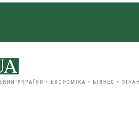
ВИНИ УКРАЇНИ • ЕКОНОМІКА • БІЗНЕС • ФІНА