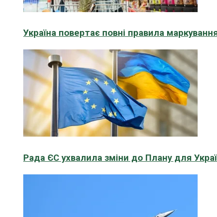
Україна повертає повні правила маркування
Рада ЄС ухвалила зміни до Плану для Укра