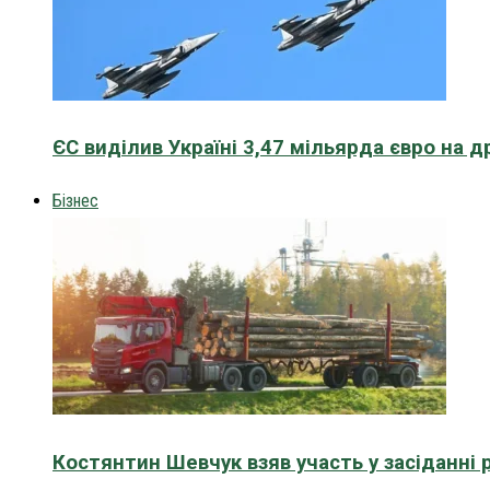
ЄС виділив Україні 3,47 мільярда євро на д
Бізнес
Костянтин Шевчук взяв участь у засіданні