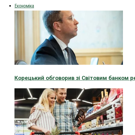
Економіка
Корецький обговорив зі Світовим банком р