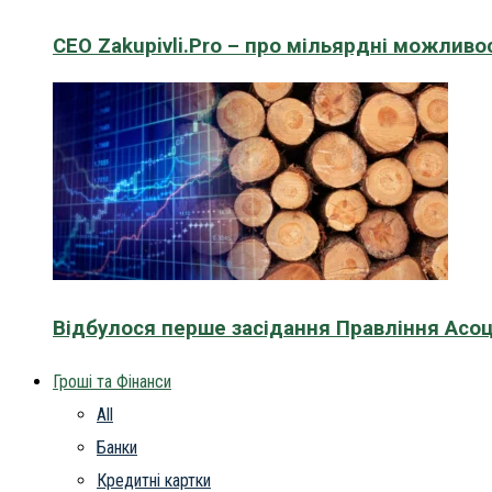
CEO Zakupivli.Pro – про мільярдні можливо
Відбулося перше засідання Правління Асоц
Гроші та Фінанси
All
Банки
Кредитні картки