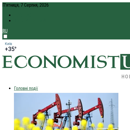
П’ятниця, 7 Серпня, 2026
ПРО НАС
КРЕДИТ ОНЛАЙН
RU
Київ
+35°
НО
Головні події