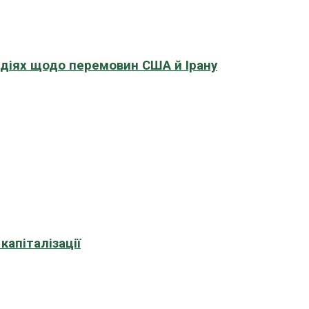
адіях щодо перемовин США й Ірану
апіталізації