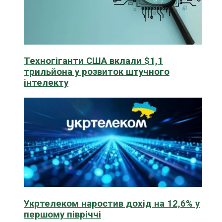
Техногіганти США вклали $1,1
трильйона у розвиток штучного
інтелекту
Укртелеком наростив дохід на 12,6% у
першому півріччі