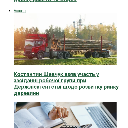
Бізнес
Костянтин Шевчук взяв участь у
засіданні робочої групи при
Держлісагентстві щодо розвитку ринку
деревини