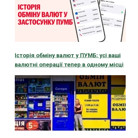
Історія обміну валют у ПУМБ: усі ваші
валютні операції тепер в одному місці