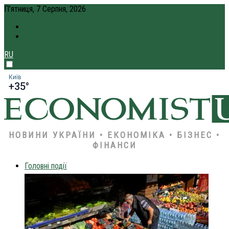
П’ятниця, 7 Серпня, 2026
ПРО НАС
КРЕДИТ ОНЛАЙН
RU
Київ
+35°
НОВИНИ УКРАЇНИ • ЕКОНОМІКА • БІЗНЕС •
ФІНАНСИ
Головні події