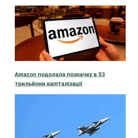
Amazon подолала позначку в $3
трильйони капіталізації