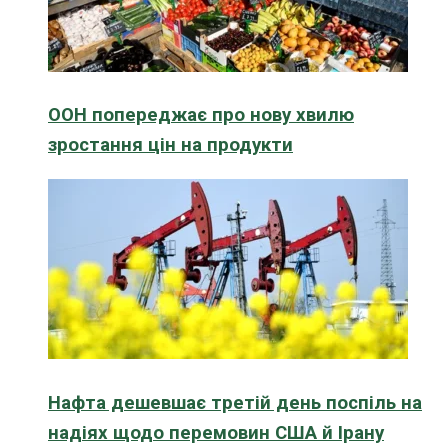
ООН попереджає про нову хвилю
зростання цін на продукти
Нафта дешевшає третій день поспіль на
надіях щодо перемовин США й Ірану