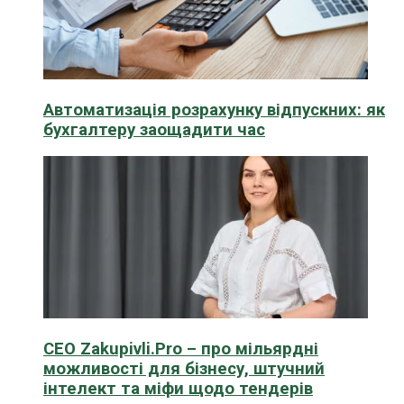
Автоматизація розрахунку відпускних: як
бухгалтеру заощадити час
CEO Zakupivli.Pro – про мільярдні
можливості для бізнесу, штучний
інтелект та міфи щодо тендерів