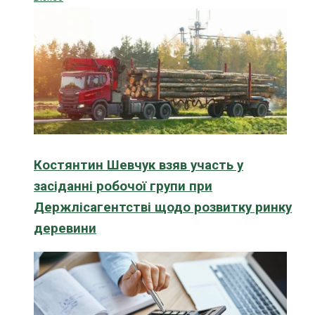
Костянтин Шевчук взяв участь у
засіданні робочої групи при
Держлісагентстві щодо розвитку ринку
деревини