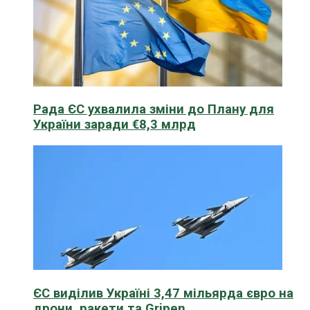
Рада ЄС ухвалила зміни до Плану для
України заради €8,3 млрд
ЄС виділив Україні 3,47 мільярда євро на
дрони, ракети та Gripen