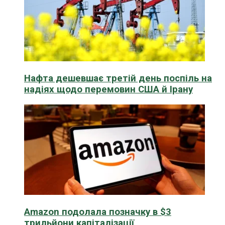
Нафта дешевшає третій день поспіль на
надіях щодо перемовин США й Ірану
Amazon подолала позначку в $3
трильйони капіталізації