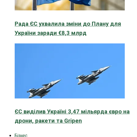
Рада ЄС ухвалила зміни до Плану для
України заради €8,3 млрд
ЄС виділив Україні 3,47 мільярда євро на
дрони, ракети та Gripen
Бізнес