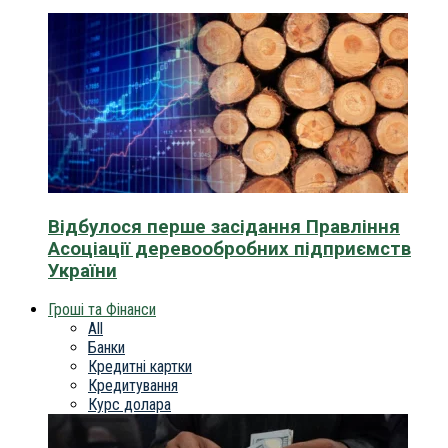
Відбулося перше засідання Правління
Асоціації деревообробних підприємств
України
Гроші та Фінанси
All
Банки
Кредитні картки
Кредитування
Курс долара