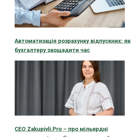
Автоматизація розрахунку відпускних: як
бухгалтеру заощадити час
CEO Zakupivli.Pro – про мільярдні