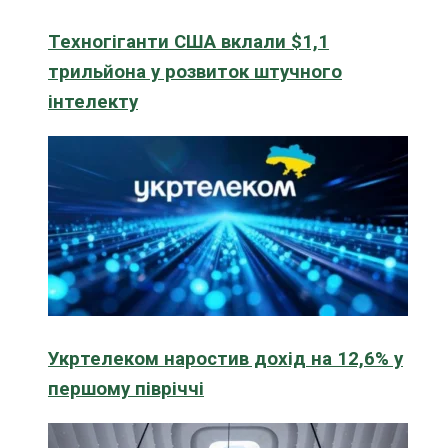
Техногіганти США вклали $1,1
трильйона у розвиток штучного
інтелекту
Укртелеком наростив дохід на 12,6% у
першому півріччі