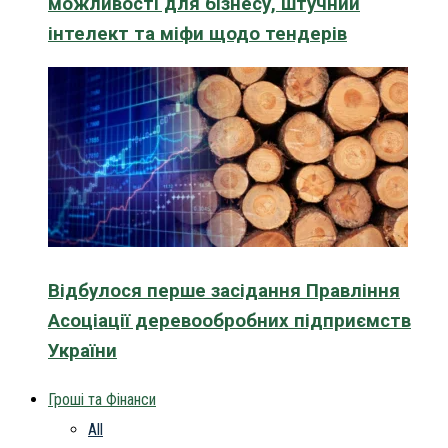
можливості для бізнесу, штучний
інтелект та міфи щодо тендерів
Відбулося перше засідання Правління
Асоціації деревообробних підприємств
України
Гроші та Фінанси
All