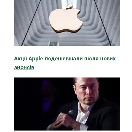
Акції Apple подешевшали після нових
анонсів