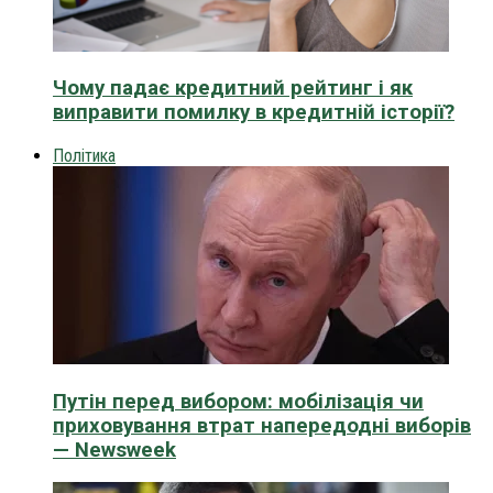
Чому падає кредитний рейтинг і як
виправити помилку в кредитній історії?
Політика
Путін перед вибором: мобілізація чи
приховування втрат напередодні виборів
— Newsweek