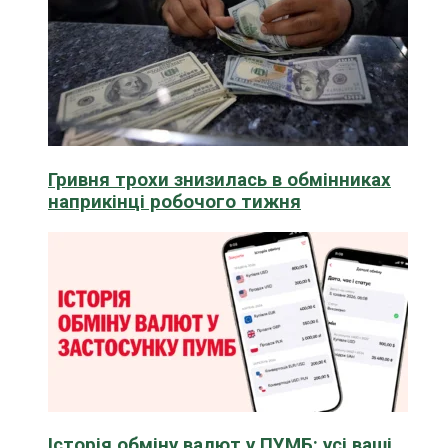
Гривня трохи знизилась в обмінниках
наприкінці робочого тижня
Історія обміну валют у ПУМБ: усі ваші