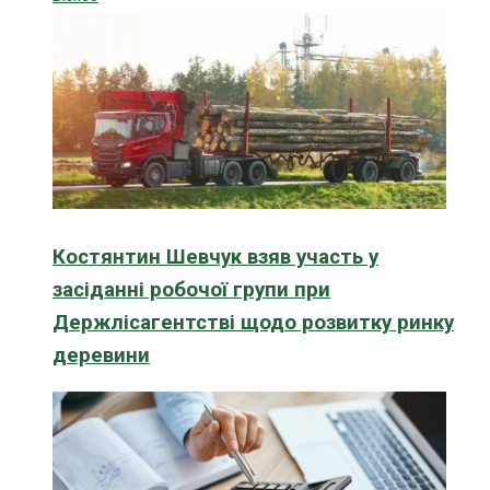
Костянтин Шевчук взяв участь у
засіданні робочої групи при
Держлісагентстві щодо розвитку ринку
деревини