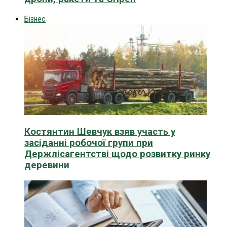
Бізнес
Костянтин Шевчук взяв участь у
засіданні робочої групи при
Держлісагентстві щодо розвитку ринку
деревини