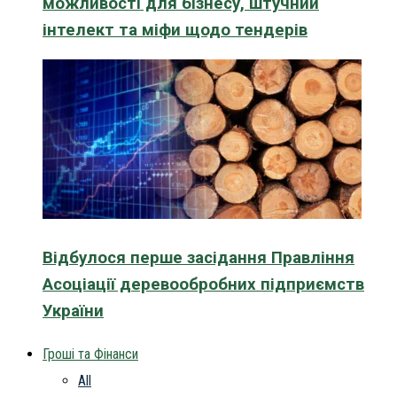
можливості для бізнесу, штучний
інтелект та міфи щодо тендерів
Відбулося перше засідання Правління
Асоціації деревообробних підприємств
України
Гроші та Фінанси
All