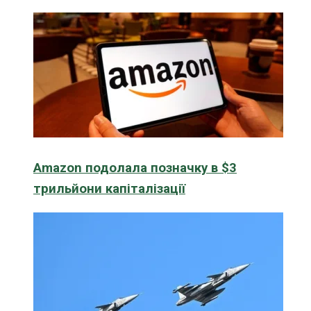
Amazon подолала позначку в $3
трильйони капіталізації