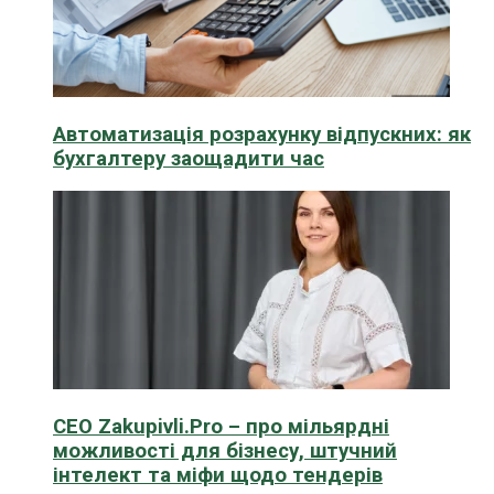
Автоматизація розрахунку відпускних: як
бухгалтеру заощадити час
CEO Zakupivli.Pro – про мільярдні
можливості для бізнесу, штучний
інтелект та міфи щодо тендерів