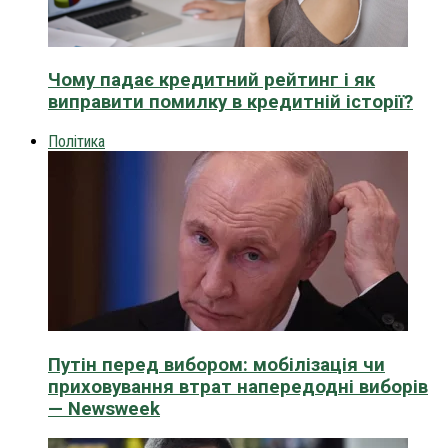
Чому падає кредитний рейтинг і як
виправити помилку в кредитній історії?
Політика
Путін перед вибором: мобілізація чи
приховування втрат напередодні виборів
— Newsweek