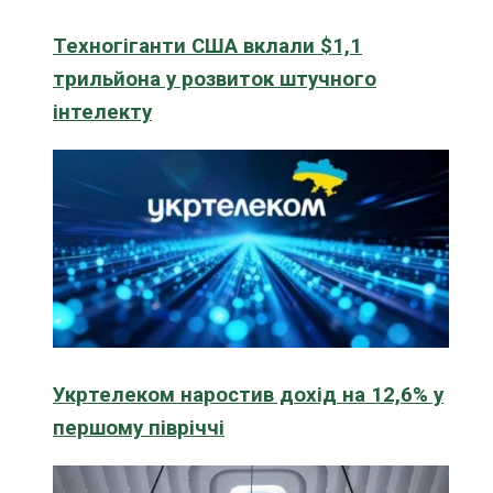
Техногіганти США вклали $1,1
трильйона у розвиток штучного
інтелекту
Укртелеком наростив дохід на 12,6% у
першому півріччі