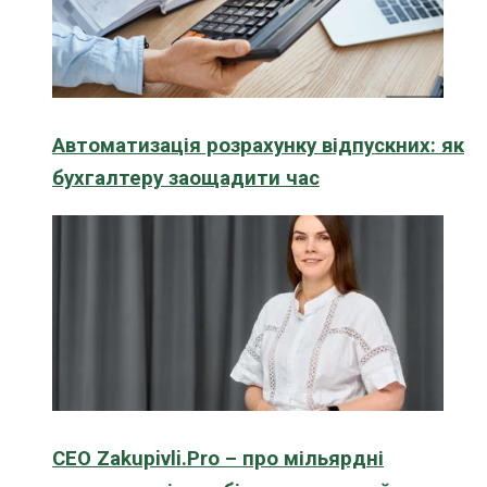
Автоматизація розрахунку відпускних: як
бухгалтеру заощадити час
CEO Zakupivli.Pro – про мільярдні