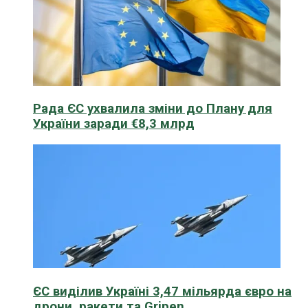
Рада ЄС ухвалила зміни до Плану для
України заради €8,3 млрд
ЄС виділив Україні 3,47 мільярда євро на
дрони, ракети та Gripen