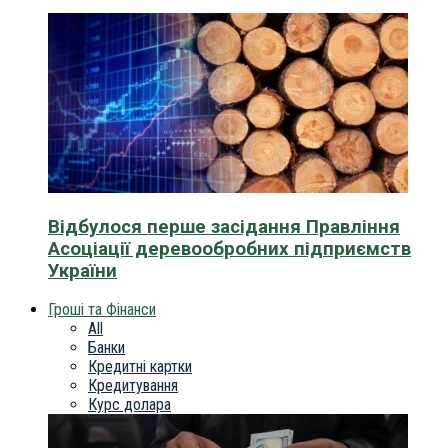
Відбулося перше засідання Правління
Асоціації деревообробних підприємств
України
Гроші та Фінанси
All
Банки
Кредитні картки
Кредитування
Курс долара