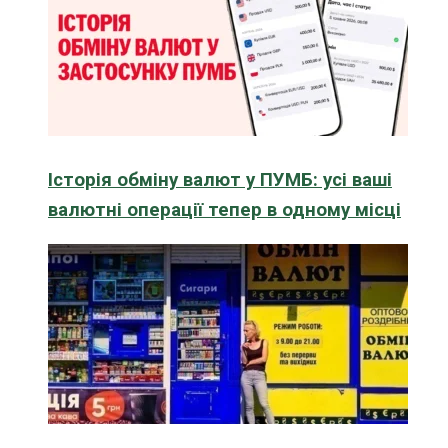
Історія обміну валют у ПУМБ: усі ваші
валютні операції тепер в одному місці