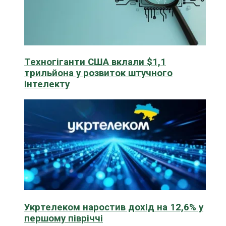
Техногіганти США вклали $1,1
трильйона у розвиток штучного
інтелекту
Укртелеком наростив дохід на 12,6% у
першому півріччі