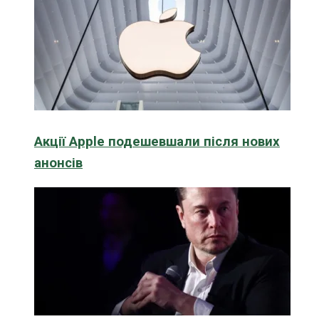
Акції Apple подешевшали після нових
анонсів