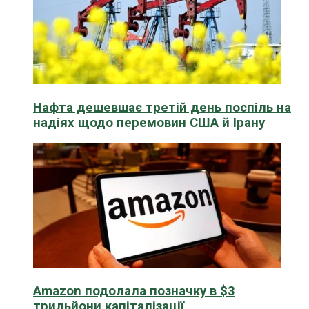
Нафта дешевшає третій день поспіль на
надіях щодо перемовин США й Ірану
Amazon подолала позначку в $3
трильйони капіталізації