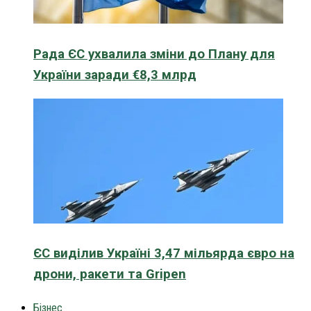
Рада ЄС ухвалила зміни до Плану для
України заради €8,3 млрд
ЄС виділив Україні 3,47 мільярда євро на
дрони, ракети та Gripen
Бізнес