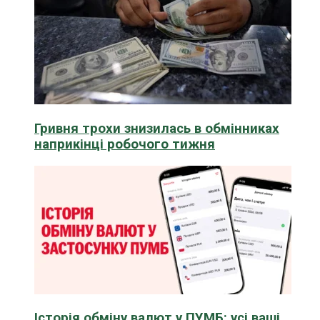
Гривня трохи знизилась в обмінниках
наприкінці робочого тижня
Історія обміну валют у ПУМБ: усі ваші