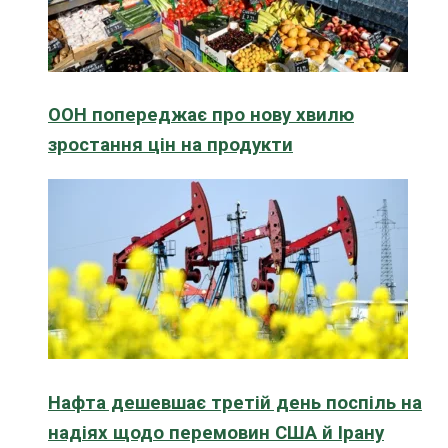
ООН попереджає про нову хвилю
зростання цін на продукти
Нафта дешевшає третій день поспіль на
надіях щодо перемовин США й Ірану