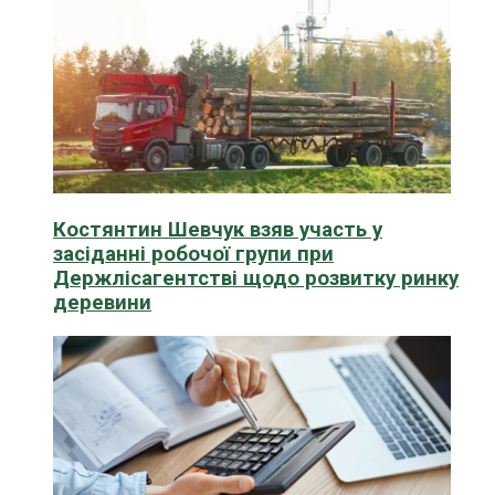
Костянтин Шевчук взяв участь у
засіданні робочої групи при
Держлісагентстві щодо розвитку ринку
деревини