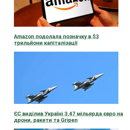
Amazon подолала позначку в $3
трильйони капіталізації
ЄС виділив Україні 3,47 мільярда євро на
дрони, ракети та Gripen