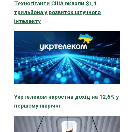
Техногіганти США вклали $1,1
трильйона у розвиток штучного
інтелекту
Укртелеком наростив дохід на 12,6% у
першому півріччі