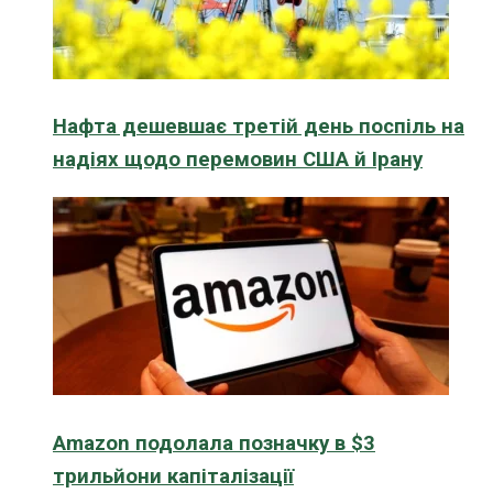
Нафта дешевшає третій день поспіль на
надіях щодо перемовин США й Ірану
Amazon подолала позначку в $3
трильйони капіталізації