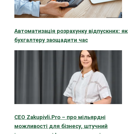
Автоматизація розрахунку відпускних: як
бухгалтеру заощадити час
CEO Zakupivli.Pro – про мільярдні
можливості для бізнесу, штучний