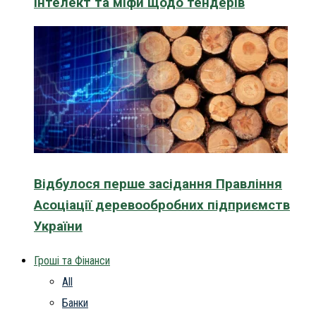
інтелект та міфи щодо тендерів
Відбулося перше засідання Правління
Асоціації деревообробних підприємств
України
Гроші та Фінанси
All
Банки