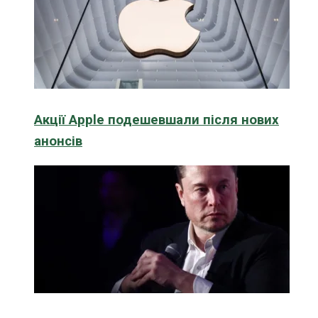
Акції Apple подешевшали після нових
анонсів