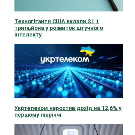
Техногіганти США вклали $1,1
трильйона у розвиток штучного
інтелекту
Укртелеком наростив дохід на 12,6% у
першому півріччі