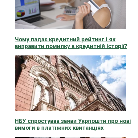
Чому падає кредитний рейтинг і як
виправити помилку в кредитній історії?
НБУ спростував заяви Укрпошти про нові
вимоги в платіжних квитанціях