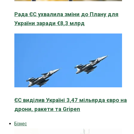
Рада ЄС ухвалила зміни до Плану для
України заради €8,3 млрд
ЄС виділив Україні 3,47 мільярда євро на
дрони, ракети та Gripen
Бізнес