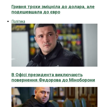
Гривня трохи зміцніла до долара, але
подешевшала до євро
Політика
В Офісі президента виключають
повернення Федорова до Міноборони