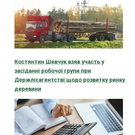
Костянтин Шевчук взяв участь у
засіданні робочої групи при
Держлісагентстві щодо розвитку ринку
деревини