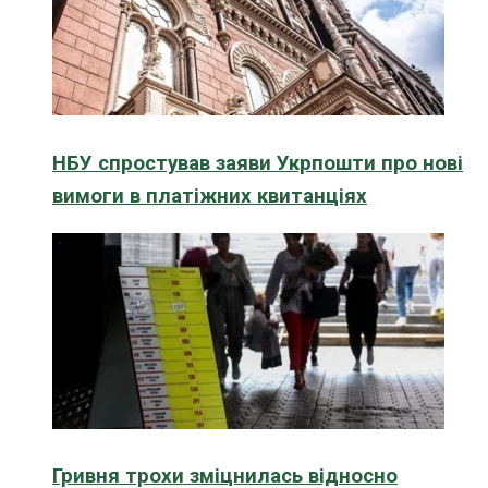
НБУ спростував заяви Укрпошти про нові
вимоги в платіжних квитанціях
Гривня трохи зміцнилась відносно