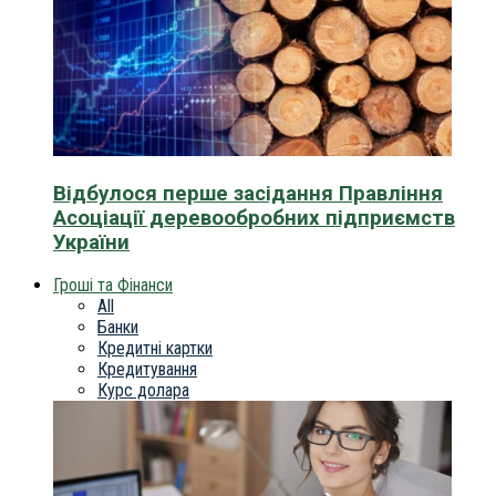
Відбулося перше засідання Правління
Асоціації деревообробних підприємств
України
Гроші та Фінанси
All
Банки
Кредитні картки
Кредитування
Курс долара