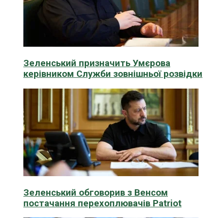
Зеленський призначить Умєрова
керівником Служби зовнішньої розвідки
Зеленський обговорив з Венсом
постачання перехоплювачів Patriot