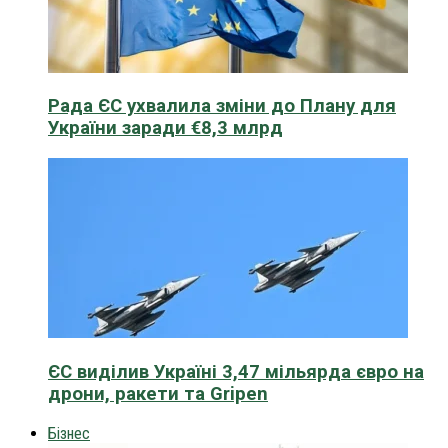
Рада ЄС ухвалила зміни до Плану для
України заради €8,3 млрд
ЄС виділив Україні 3,47 мільярда євро на
дрони, ракети та Gripen
Бізнес