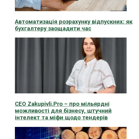
Автоматизація розрахунку відпускних: як
бухгалтеру заощадити час
CEO Zakupivli.Pro – про мільярдні
можливості для бізнесу, штучний
інтелект та міфи щодо тендерів