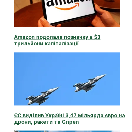
Amazon подолала позначку в $3
трильйони капіталізації
ЄС виділив Україні 3,47 мільярда євро на
дрони, ракети та Gripen