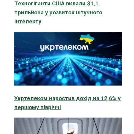
Техногіганти США вклали $1,1
трильйона у розвиток штучного
інтелекту
Укртелеком наростив дохід на 12,6% у
першому півріччі