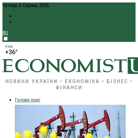
Четвер, 6 Серпня, 2026
ПРО НАС
КРЕДИТ ОНЛАЙН
RU
Київ
+36°
НОВИНИ УКРАЇНИ • ЕКОНОМІКА • БІЗНЕС •
ФІНАНСИ
Головні події