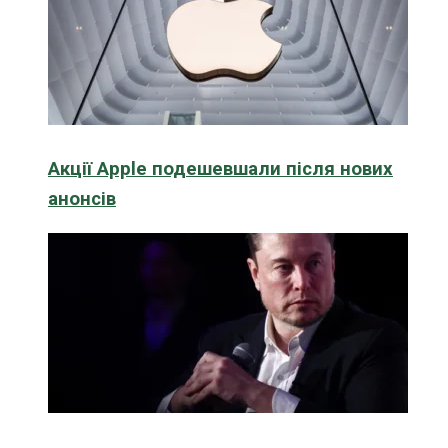
Акції Apple подешевшали після нових
анонсів