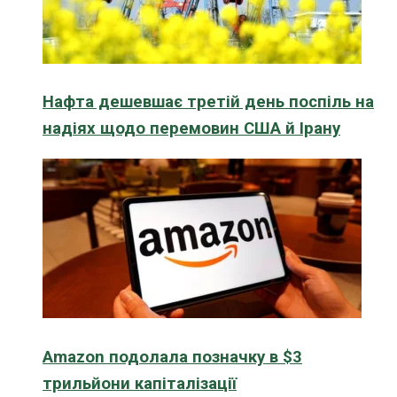
Нафта дешевшає третій день поспіль на
надіях щодо перемовин США й Ірану
Amazon подолала позначку в $3
трильйони капіталізації