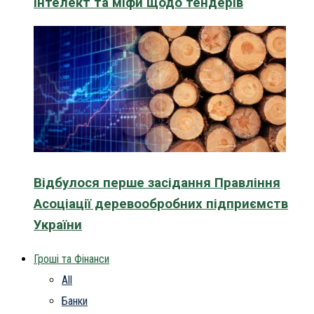
інтелект та міфи щодо тендерів
Відбулося перше засідання Правління
Асоціації деревообробних підприємств
України
Гроші та Фінанси
All
Банки