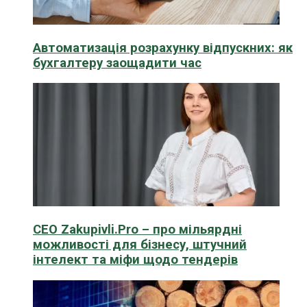
Автоматизація розрахунку відпускних: як
бухгалтеру заощадити час
CEO Zakupivli.Pro – про мільярдні
можливості для бізнесу, штучний
інтелект та міфи щодо тендерів