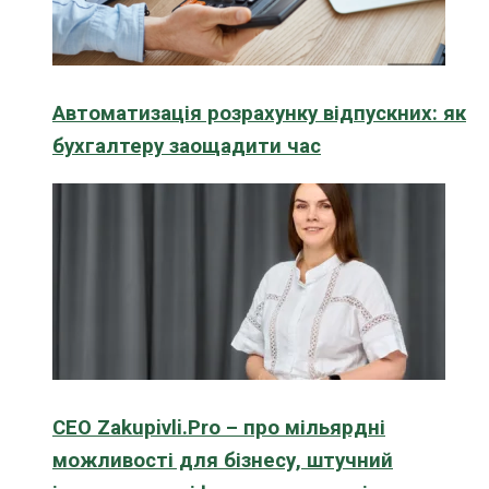
Автоматизація розрахунку відпускних: як
бухгалтеру заощадити час
CEO Zakupivli.Pro – про мільярдні
можливості для бізнесу, штучний