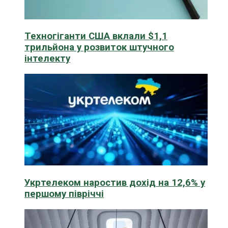
Техногіганти США вклали $1,1
трильйона у розвиток штучного
інтелекту
Укртелеком наростив дохід на 12,6% у
першому півріччі