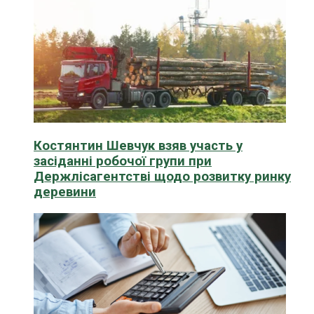
Костянтин Шевчук взяв участь у
засіданні робочої групи при
Держлісагентстві щодо розвитку ринку
деревини