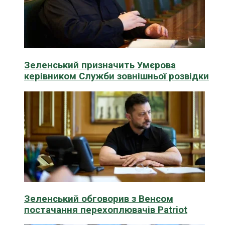
Зеленський призначить Умєрова
керівником Служби зовнішньої розвідки
Зеленський обговорив з Венсом
постачання перехоплювачів Patriot