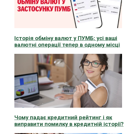
Історія обміну валют у ПУМБ: усі ваші
валютні операції тепер в одному місці
Чому падає кредитний рейтинг і як
виправити помилку в кредитній історії?