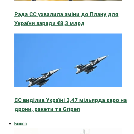
Рада ЄС ухвалила зміни до Плану для
України заради €8,3 млрд
ЄС виділив Україні 3,47 мільярда євро на
дрони, ракети та Gripen
Бізнес