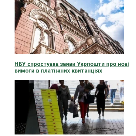
НБУ спростував заяви Укрпошти про нові
вимоги в платіжних квитанціях