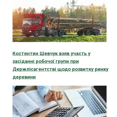
Костянтин Шевчук взяв участь у
засіданні робочої групи при
Держлісагентстві щодо розвитку ринку
деревини