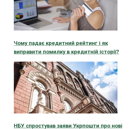
Чому падає кредитний рейтинг і як
виправити помилку в кредитній історії?
НБУ спростував заяви Укрпошти про нові