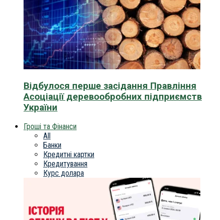
Відбулося перше засідання Правління
Асоціації деревообробних підприємств
України
Гроші та Фінанси
All
Банки
Кредитні картки
Кредитування
Курс долара