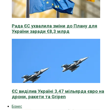
Рада ЄС ухвалила зміни до Плану для
України заради €8,3 млрд
ЄС виділив Україні 3,47 мільярда євро на
дрони, ракети та Gripen
Бізнес